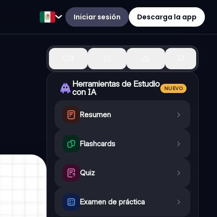
Iniciar sesión
Descarga la app
3
Herramientas de Estudio
NUEVO
con IA
Resumen
Flashcards
Quiz
Examen de práctica