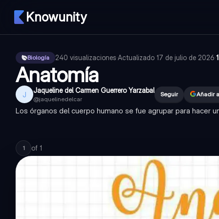
Knowunity
240
visualizaciones
·
Actualizado
17 de julio de 2026
·
Biología
Anatomía
Jaqueline del Carmen Guerrero Yarzabal
J
Seguir
Añadir 
@
jaquelinedelcar
Los órganos del cuerpo humano se fue agrupar para hacer un
of
1
1