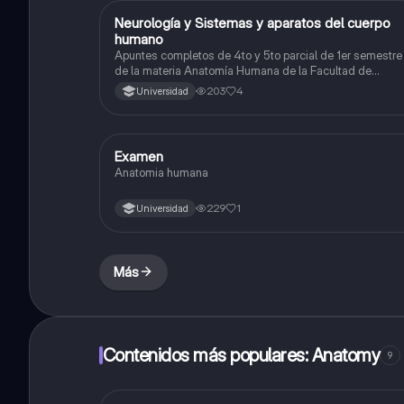
Neurología y Sistemas y aparatos del cuerpo
Biología
humano
Apuntes completos de 4to y 5to parcial de 1er semestre
de la materia Anatomía Humana de la Facultad de
Odontología UANL
203
4
Universidad
Examen
Biología
Anatomia humana
229
1
Universidad
Más
Contenidos más populares: Anatomy
9