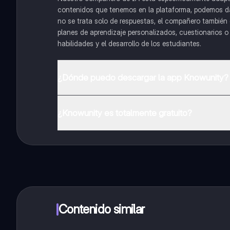
contenidos que tenemos en la plataforma, podemos dar 
no se trata solo de respuestas, el compañero también g
planes de aprendizaje personalizados, cuestionarios 
habilidades y el desarrollo de los estudiantes.
¿Dónde puedo descargar la app Knowunity?
Puedes descargar la app en Google Play Store y Apple
¿Knowunity es totalmente gratuito?
¡Sí lo es! Tienes acceso totalmente gratuito a todo e
inmeditamente. Puedes ganar dinero utilizando la apli
Contenido similar