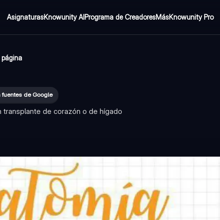
Asignaturas
Knowunity AI
Programa de Creadores
Más
Knowunity Pro
1 página
a fuentes de Google
 transplante de corazón o de hígado