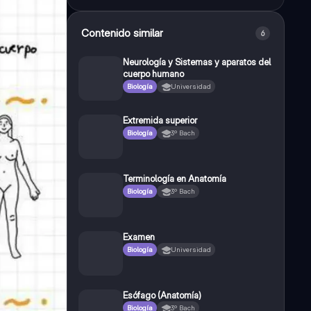
Contenido similar
6
Neurología y Sistemas y aparatos del
cuerpo humano
Biología
Universidad
Extremida superior
Biología
3º Bach
Terminología en Anatomía
Biología
3º Bach
Examen
Biología
Universidad
Esófago (Anatomía)
Biología
3º Bach