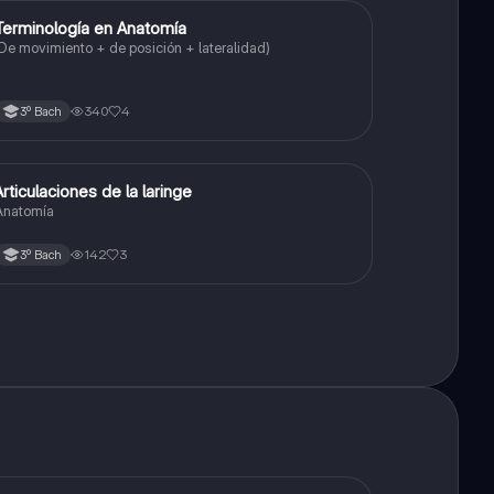
Terminología en Anatomía
Biología
De movimiento + de posición + lateralidad)
340
4
3º Bach
Articulaciones de la laringe
Biología
Anatomía
142
3
3º Bach