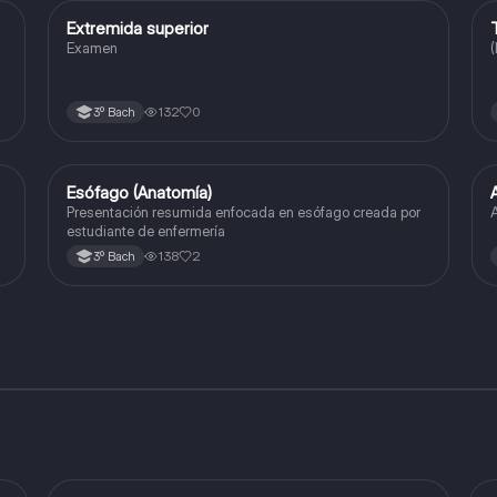
Extremida superior
Biología
Examen
(
132
0
3º Bach
Esófago (Anatomía)
Biología
Presentación resumida enfocada en esófago creada por
estudiante de enfermería
138
2
3º Bach