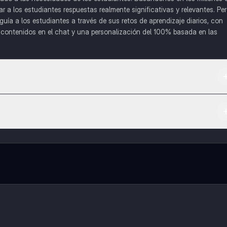
a los estudiantes respuestas realmente significativas y relevantes. Pe
uía a los estudiantes a través de sus retos de aprendizaje diarios, con
o contenidos en el chat y una personalización del 100% basada en las
 App Store.
l contenido de la app, puedes chatear con otros alumnos y recibir ayuda
cación, que te permitirá acceder a determinadas funciones.