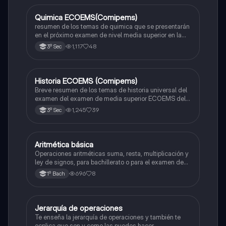
Quimica ECOEMS(Comipems)
Química
resumen de los temas de quimica que se presentarán
en el próximo examen de nivel media superior en la
zona metropolitana de el valle de México
1,117
48
3º Sec
Historia ECOEMS (Comipems)
Historia
Breve resumen de los temas de historia universal del
examen del examen de media superior ECOEMS del
valle de México
1,245
39
3º Sec
Aritmética básica
Matemáticas
Operaciones aritméticas suma, resta, multiplicación y
ley de signos, para bachillerato o para el examen de
admisión a la universidad
696
8
1º Bach
Jerarquía de operaciones
Matemáticas
Te enseña la jerarquía de operaciones y también te
ecplica que son y como las puedes hacer