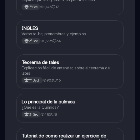
1,145
17
1º Sec
INGLES
Inglés
Verbo to-be, pronombres y ejemplos
1,295
34
2º Sec
Teorema de tales
Matemáticas
Explicación fácil de entender, sobre el teorema de
lates
903
16
1º Bach
Lo principal de la química
Química
¿Que es la Química?
485
8
3º Sec
Tutorial de como realizar un ejercicio de
Matemáticas