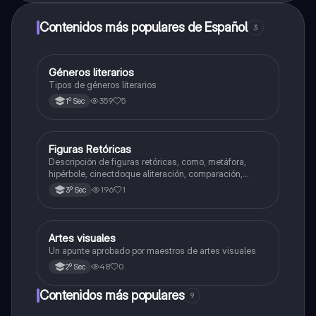
Contenidos más populares de Español
3
Géneros literarios
Español
Tipos de géneros literarios
359
5
1º Sec
Figuras Retóricas
Artes
Descripción de figuras retóricas, como, metáfora,
hipérbole, cinectdoque aliteración, comparación,
personificación, figuras retóricas en el arte
196
1
3º Sec
Artes visuales
Artes
Un apunte aprobado por maestros de artes visuales
48
0
2º Sec
Contenidos más populares
9