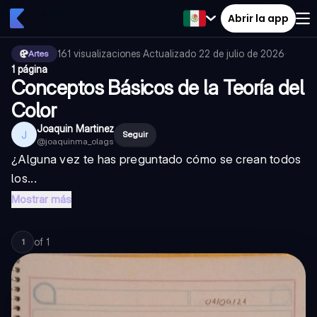
Abrir la app
161
visualizaciones
·
Actualizado
22 de julio de 2026
·
Artes
1 página
Conceptos Básicos de la Teoría del
Color
Joaquin Martinez
J
Seguir
@
joaquinma_olags
¿Alguna vez te has preguntado cómo se crean todos
los...
Mostrar más
of
1
1