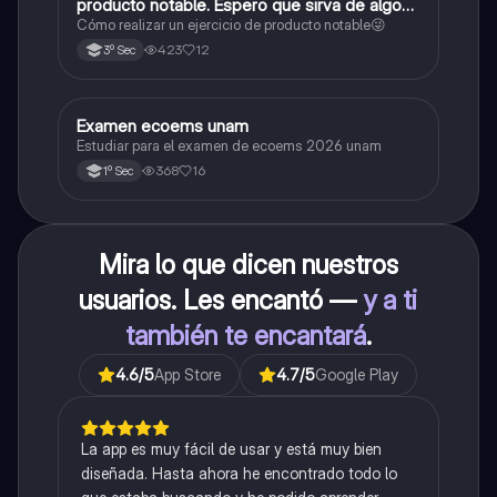
producto notable. Espero que sirva de algo💕
😜
Cómo realizar un ejercicio de producto notable😜
423
12
3º Sec
Examen ecoems unam
Español
Estudiar para el examen de ecoems 2026 unam
368
16
1º Sec
Mira lo que dicen nuestros
usuarios. Les encantó —
y a ti
también te encantará
.
4.6
/5
App Store
4.7
/5
Google Play
La app es muy fácil de usar y está muy bien
diseñada. Hasta ahora he encontrado todo lo