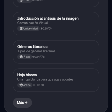
388
3
2º Sec
Introducción al análisis de la imagen
Artes
Comunicación Visual
520
4
Universidad
Géneros literarios
Español
Tipos de géneros literarios
359
5
1º Sec
Hoja blanca
Artes
Una hoja blanca para que agas apuntes
80
0
3º Sec
Más