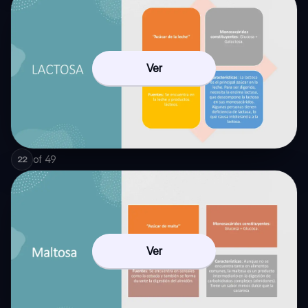
Ver
of
49
22
Ver