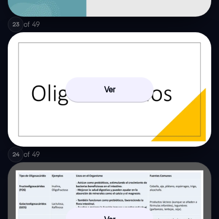
of
49
23
Ver
of
49
24