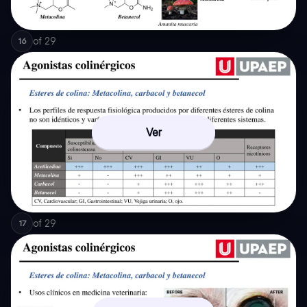
of
29
16
Ver
of
29
17