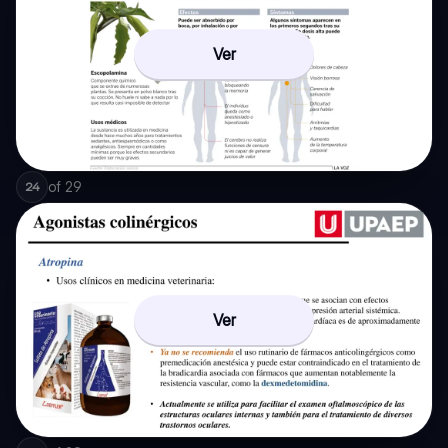
Ver
of
29
24
Ver