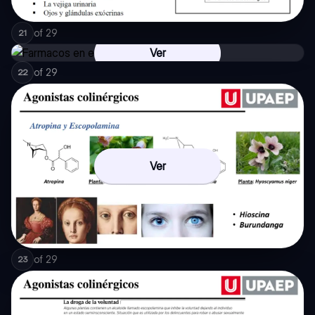
of
29
21
Ver
of
29
22
Ver
of
29
23