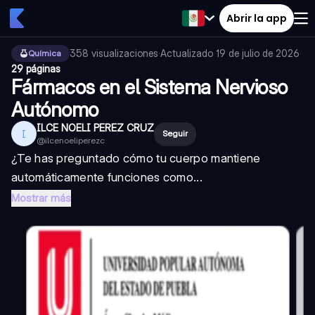
Abrir la app
358
visualizaciones
·
Actualizado
19 de julio de 2026
·
Química
29 páginas
Fármacos en el Sistema Nervioso
Autónomo
ILCE NOELI PEREZ CRUZ
I
Seguir
@
ilcenoeliperezc
¿Te has preguntado cómo tu cuerpo mantiene
automáticamente funciones como...
Mostrar más