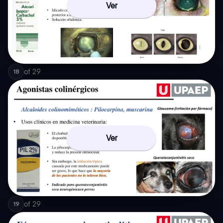
Ver
of
29
18
Ver
of
29
19