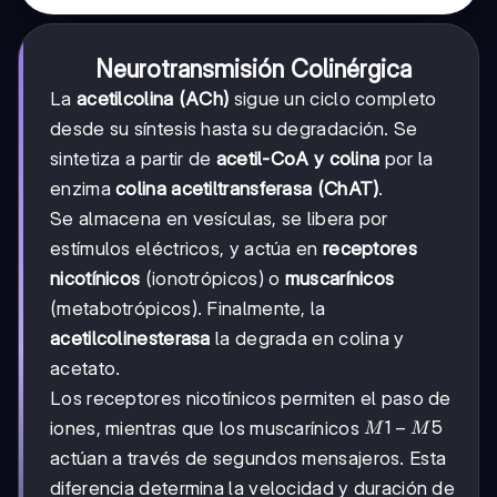
Neurotransmisión Colinérgica
La
acetilcolina (ACh)
sigue un ciclo completo
desde su síntesis hasta su degradación. Se
sintetiza a partir de
acetil-CoA y colina
por la
enzima
colina acetiltransferasa (ChAT)
.
Se almacena en vesículas, se libera por
estímulos eléctricos, y actúa en
receptores
nicotínicos
(ionotrópicos) o
muscarínicos
(metabotrópicos). Finalmente, la
acetilcolinesterasa
la degrada en colina y
acetato.
Los receptores nicotínicos permiten el paso de
M1-
1
−
5
iones, mientras que los muscarínicos
M
M
M5
actúan a través de segundos mensajeros. Esta
diferencia determina la velocidad y duración de