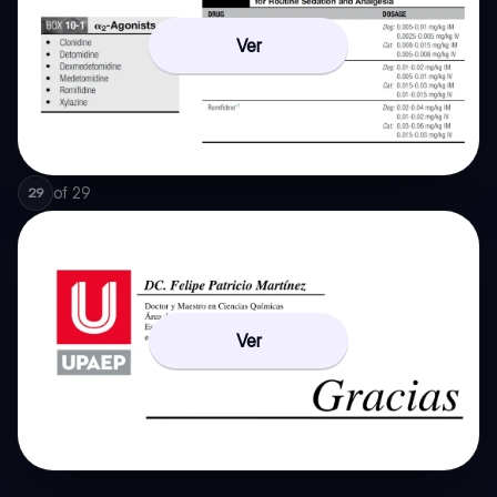
Ver
of
29
29
Ver