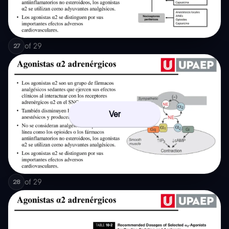
of
29
27
Ver
of
29
28