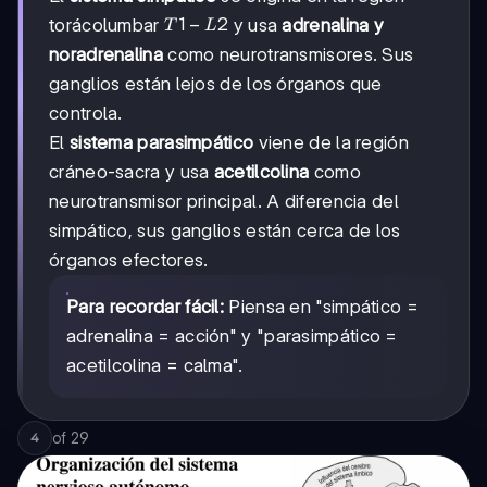
T1-
1
−
2
torácolumbar
y usa
adrenalina y
T
L
L2
noradrenalina
como neurotransmisores. Sus
ganglios están lejos de los órganos que
controla.
El
sistema parasimpático
viene de la región
cráneo-sacra y usa
acetilcolina
como
neurotransmisor principal. A diferencia del
simpático, sus ganglios están cerca de los
órganos efectores.
Para recordar fácil:
Piensa en "simpático =
adrenalina = acción" y "parasimpático =
acetilcolina = calma".
of
29
4