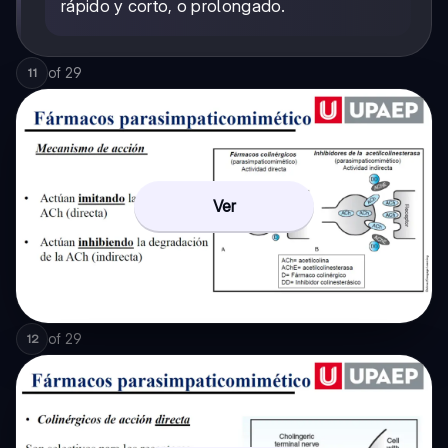
rápido y corto, o prolongado.
of
29
11
Ver
of
29
12