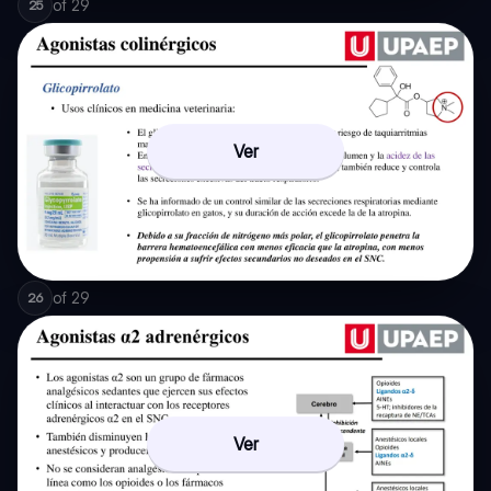
of
29
25
Ver
of
29
26
Ver