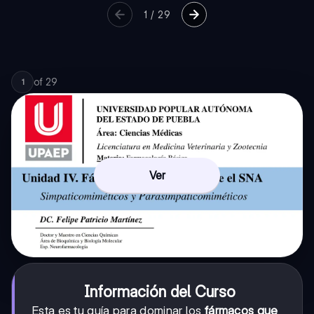
1
/
29
of
29
1
Ver
Información del Curso
Esta es tu guía para dominar los
fármacos que