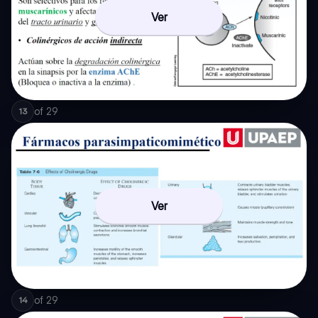
Ver
of
29
13
Ver
of
29
14