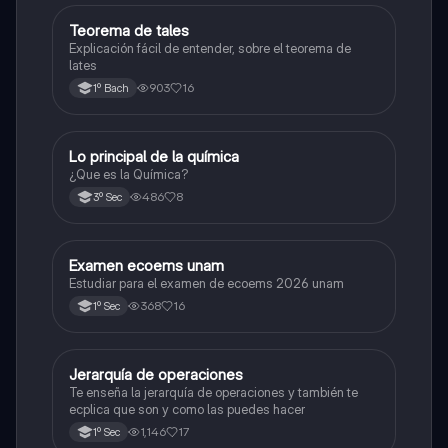
Teorema de tales
Matemáticas
Explicación fácil de entender, sobre el teorema de
lates
903
16
1º Bach
Lo principal de la química
Química
¿Que es la Química?
486
8
3º Sec
Examen ecoems unam
Español
Estudiar para el examen de ecoems 2026 unam
368
16
1º Sec
Jerarquía de operaciones
Matemáticas
Te enseña la jerarquía de operaciones y también te
ecplica que son y como las puedes hacer
1,146
17
1º Sec