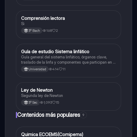
Comprensión lectora
Otros
Si
168
2
3º Bach
Guía de estudio Sistema linfático
Biología
Guía general del sistema linfático, órganos clave,
traslado de la linfa y componentes que participan en el
sistema inmunológico
414
11
Universidad
Ley de Newton
Física
Segunda ley de Newton
1,093
15
3º Sec
Contenidos más populares
9
Quimica ECOEMS(Comipems)
Química