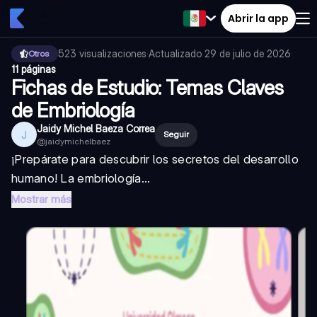
Abrir la app
523
visualizaciones
·
Actualizado
29 de julio de 2026
·
Otros
11 páginas
Fichas de Estudio: Temas Claves
de Embriología
Jaidy Michel Baeza Correa
J
Seguir
@
jaidymichelbaez
¡Prepárate para descubrir los secretos del desarrollo
humano! La embriología...
Mostrar más