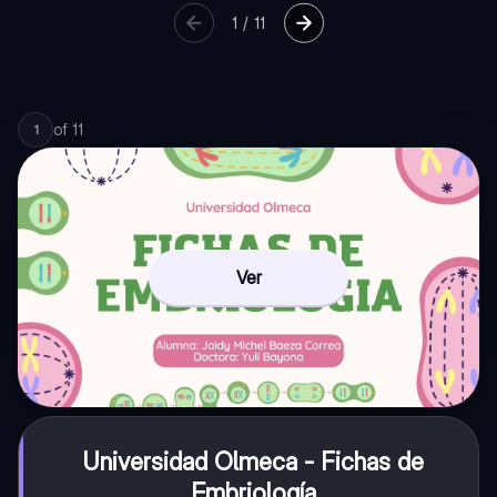
1
/
11
of
11
1
Ver
Universidad Olmeca - Fichas de
Embriología