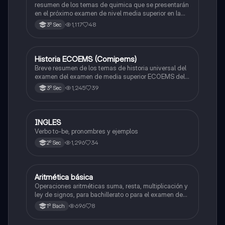
resumen de los temas de quimica que se presentarán
en el próximo examen de nivel media superior en la
zona metropolitana de el valle de México
1,117
48
3º Sec
Historia ECOEMS (Comipems)
Historia
Breve resumen de los temas de historia universal del
examen del examen de media superior ECOEMS del
valle de México
1,245
39
3º Sec
INGLES
Inglés
Verbo to-be, pronombres y ejemplos
1,296
34
2º Sec
Aritmética básica
Matemáticas
Operaciones aritméticas suma, resta, multiplicación y
ley de signos, para bachillerato o para el examen de
admisión a la universidad
696
8
1º Bach