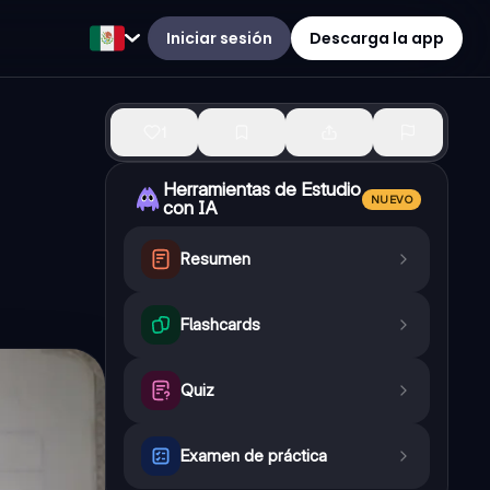
Iniciar sesión
Descarga la app
1
Herramientas de Estudio
NUEVO
con IA
Resumen
Flashcards
Quiz
Examen de práctica