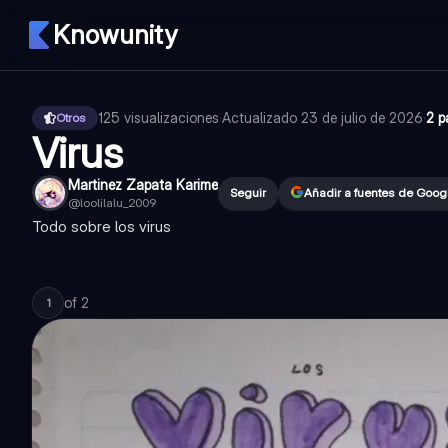
Knowunity
125
visualizaciones
·
Actualizado
23 de julio de 2026
·
2 p
Otros
Virus
Martinez Zapata Karime
Seguir
Añadir a fuentes de Goog
@
loolilalu_2009
Todo sobre los virus
of
2
1