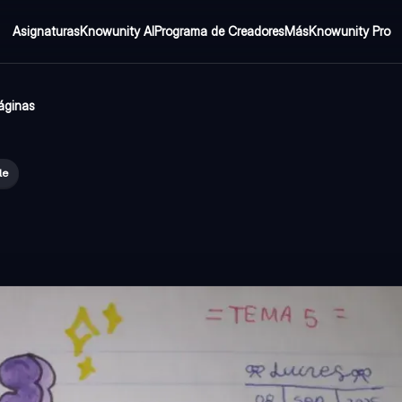
Asignaturas
Knowunity AI
Programa de Creadores
Más
Knowunity Pro
áginas
le