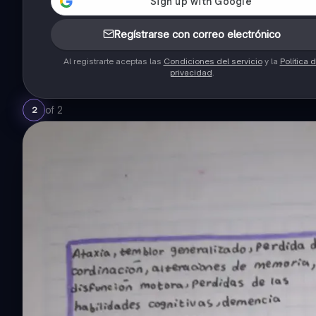
Regístrarse con correo electrónico
Al registrarte aceptas las
Condiciones del servicio
y la
Política 
privacidad
.
of
2
2