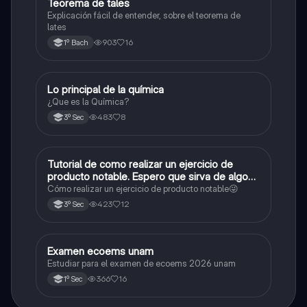
Teorema de tales
Matemáticas
Explicación fácil de entender, sobre el teorema de
lates
903
16
1º Bach
Lo principal de la química
Química
¿Que es la Química?
483
8
3º Sec
Tutorial de como realizar un ejercicio de
Matemáticas
producto notable. Espero que sirva de algo💕
😜
Cómo realizar un ejercicio de producto notable😜
423
12
3º Sec
Examen ecoems unam
Español
Estudiar para el examen de ecoems 2026 unam
366
16
1º Sec