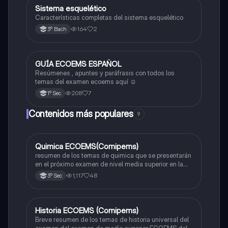
Sistema esquelético
Biología
Características completas del sistema esquelético
164
2
3º Bach
GUÍA ECOEMS ESPAÑOL
Otros
Resúmenes , apuntes y paráfrasis con todos los
temas del examen ecoems aquí ☺️
208
7
1º Sec
Contenidos más populares
9
Quimica ECOEMS(Comipems)
Química
resumen de los temas de quimica que se presentarán
en el próximo examen de nivel media superior en la
zona metropolitana de el valle de México
1,117
48
3º Sec
Historia ECOEMS (Comipems)
Historia
Breve resumen de los temas de historia universal del