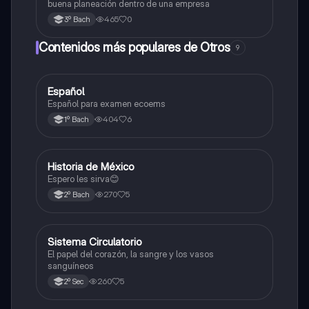
buena planeación dentro de una empresa
465
0
3º Bach
Contenidos más populares de Otros
9
Español
Otros
Español para examen ecoems
404
6
1º Bach
Historia de México
Otros
Espero les sirva😊
270
5
2º Bach
Sistema Circulatorio
Otros
El papel del corazón, la sangre y los vasos
sanguíneos
260
5
2º Sec