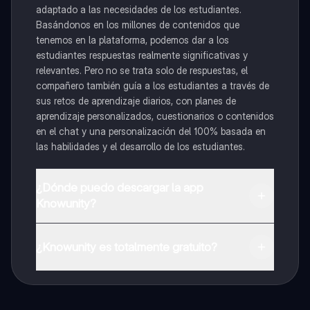
adaptado a las necesidades de los estudiantes.
Basándonos en los millones de contenidos que
tenemos en la plataforma, podemos dar a los
estudiantes respuestas realmente significativas y
relevantes. Pero no se trata solo de respuestas, el
compañero también guía a los estudiantes a través de
sus retos de aprendizaje diarios, con planes de
aprendizaje personalizados, cuestionarios o contenidos
en el chat y una personalización del 100% basada en
las habilidades y el desarrollo de los estudiantes.
¿Dónde puedo descargar la app
Knowunity?
Puedes descargar la app en Google Play Store y Apple
App Store.
¿Knowunity es totalmente gratuito?
¡Sí lo es! Tienes acceso totalmente gratuito a todo el
contenido de la app, puedes chatear con otros
alumnos y recibir ayuda inmeditamente. Puedes ganar