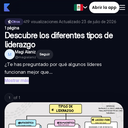
Abrir la app
419
visualizaciones
·
Actualizado
23 de julio de 2026
·
Otros
1 página
Descubre los diferentes tipos de
liderazgo
Magi Alaniz
M
Seguir
@
magialaniz
¿Te has preguntado por qué algunos líderes
funcionan mejor que...
Mostrar más
of
1
1