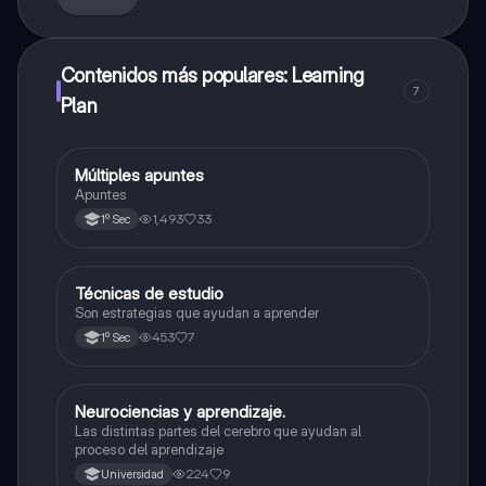
Contenidos más populares: Learning
7
Plan
Múltiples apuntes
Otros
Apuntes
1,493
33
1º Sec
Técnicas de estudio
Otros
Son estrategias que ayudan a aprender
453
7
1º Sec
Neurociencias y aprendizaje.
Otros
Las distintas partes del cerebro que ayudan al
proceso del aprendizaje
224
9
Universidad