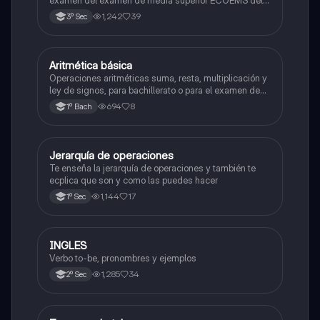
examen del examen de media superior ECOEMS del
valle de México
1,242
39
3º Sec
Aritmética básica
Matemáticas
Operaciones aritméticas suma, resta, multiplicación y
ley de signos, para bachillerato o para el examen de
admisión a la universidad
694
8
1º Bach
Jerarquía de operaciones
Matemáticas
Te enseña la jerarquía de operaciones y también te
ecplica que son y como las puedes hacer
1,144
17
1º Sec
INGLES
Inglés
Verbo to-be, pronombres y ejemplos
1,285
34
2º Sec