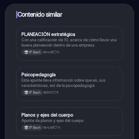
dinero utilizando la aplicación, que te permitirá acceder
a determinadas funciones.
Contenido similar
PLANEACIÓN estratégica
Otros
Con una calificación de 10, acerca de cómo llevar una
buena planeación dentro de una empresa
465
0
3º Bach
Psicopedagogía
Otros
Este apunte lleva información sobre que es, sus
características, ect de la psicopedagogía
591
9
3º Bach
Planos y ejes del cuerpo
Otros
Apunte de planos y ejes del cuerpo
468
11
3º Bach