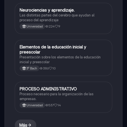
Neurociencias y aprendizaje.
Otros
Las distintas partes del cerebro que ayudan al
proceso del aprendizaje
224
9
Universidad
Elementos de la educación inicial y
Otros
preescolar
Presentación sobre los elementos de la educación
inicial y preescolar
386
10
3º Bach
PROCESO ADMINISTRATIVO
Otros
Proceso necesario para la organización de las
empresas.
537
14
Universidad
Más