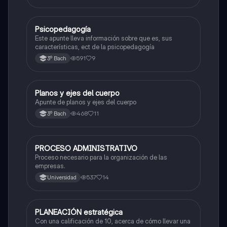
Psicopedagogía
Otros
Este apunte lleva información sobre que es, sus
características, ect de la psicopedagogía
591
9
3º Bach
Planos y ejes del cuerpo
Otros
Apunte de planos y ejes del cuerpo
468
11
3º Bach
PROCESO ADMINISTRATIVO
Otros
Proceso necesario para la organización de las
empresas.
537
14
Universidad
PLANEACIÓN estratégica
Otros
Con una calificación de 10, acerca de cómo llevar una