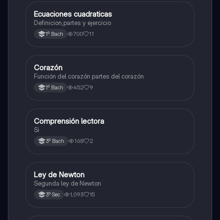
Ecuaciones cuadraticas
Física
Definicion,partes y ejercicio
700
11
1º Bach
Corazón
Otros
Función del corazón partes del corazón
452
9
1º Bach
Comprensión lectora
Otros
Si
168
2
3º Bach
Ley de Newton
Física
Segunda ley de Newton
1,093
15
3º Sec