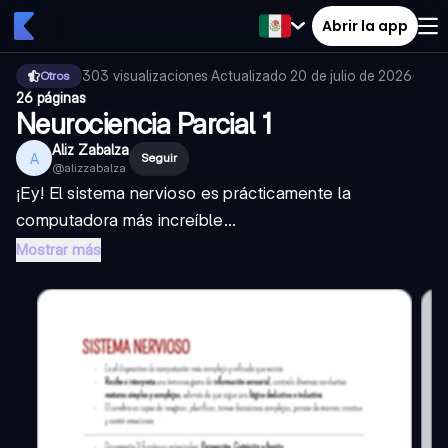
Abrir la app
303
visualizaciones
·
Actualizado
20 de julio de 2026
·
Otros
26 páginas
Neurociencia Parcial 1
Aliz Zabalza
A
Seguir
@
alizzabalza
¡Ey! El sistema nervioso es prácticamente la
computadora más increíble...
Mostrar más