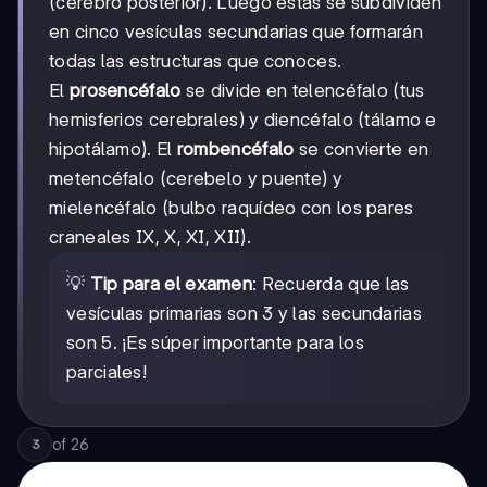
(cerebro posterior). Luego estas se subdividen
en cinco vesículas secundarias que formarán
todas las estructuras que conoces.
El
prosencéfalo
se divide en telencéfalo (tus
hemisferios cerebrales) y diencéfalo (tálamo e
hipotálamo). El
rombencéfalo
se convierte en
metencéfalo (cerebelo y puente) y
mielencéfalo (bulbo raquídeo con los pares
craneales IX, X, XI, XII).
💡
Tip para el examen
: Recuerda que las
vesículas primarias son 3 y las secundarias
son 5. ¡Es súper importante para los
parciales!
of
26
3