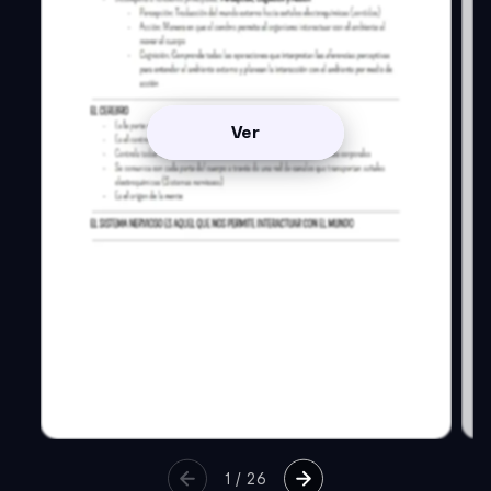
Ver
1
/
26