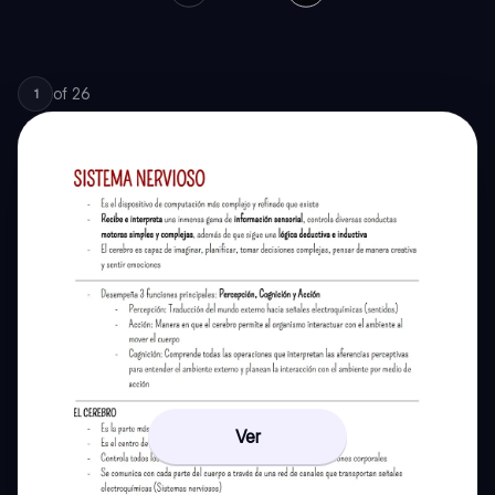
of
26
1
Ver