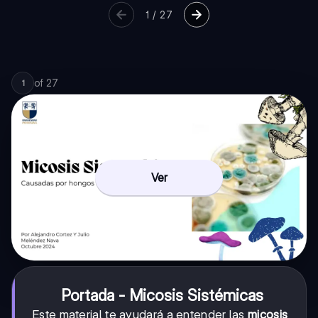
1
/
27
of
27
1
Ver
Portada - Micosis Sistémicas
Este material te ayudará a entender las
micosis