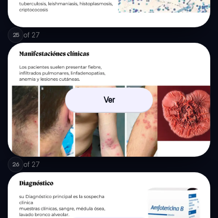
of
27
25
Ver
of
27
26