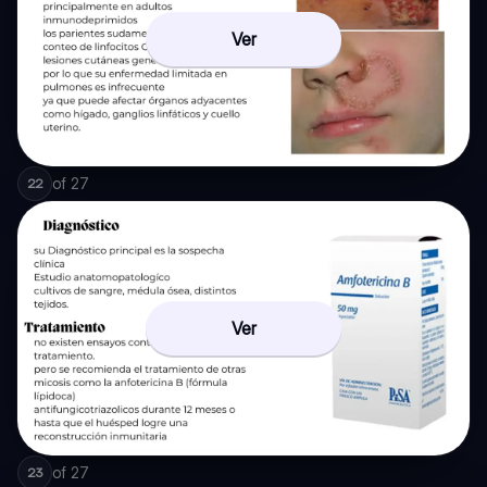
Ver
of
27
22
Ver
of
27
23