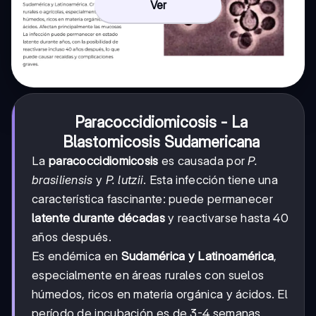
Ver
Paracoccidiomicosis - La
Blastomicosis Sudamericana
La
paracoccidiomicosis
es causada por
P.
brasiliensis
y
P. lutzii
. Esta infección tiene una
característica fascinante: puede permanecer
latente durante décadas
y reactivarse hasta 40
años después.
Es endémica en
Sudamérica y Latinoamérica
,
especialmente en áreas rurales con suelos
húmedos, ricos en materia orgánica y ácidos. El
período de incubación es de 3-4 semanas.