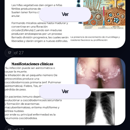
Ver
of
27
17
Ver
of
27
18