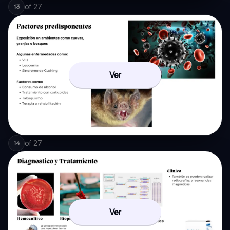
of
27
13
Ver
of
27
14
Ver