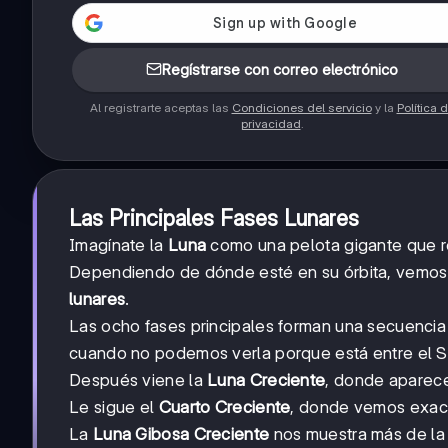
Regístrarse con correo electrónico
Al registrarte aceptas las
Condiciones del servicio
y la
Política 
privacidad
.
Las Principales Fases Lunares
Imagínate la
Luna
como una pelota gigante que ref
Dependiendo de dónde esté en su órbita, vemos 
lunares
.
Las ocho fases principales forman una secuenci
cuando no podemos verla porque está entre el Sol
Después viene la
Luna Creciente
, donde aparec
Le sigue el
Cuarto Creciente
, donde vemos exact
La
Luna Gibosa Creciente
nos muestra más de la 