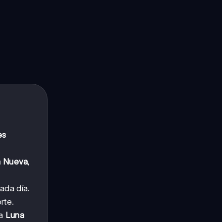
es
a Nueva
,
ada día.
rte.
la
Luna