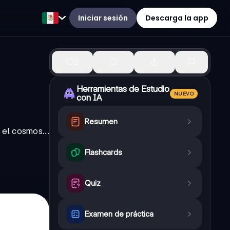
Iniciar sesión
Descarga la app
2
Herramientas de Estudio
NUEVO
con IA
Resumen
el cosmos...
Flashcards
Quiz
Examen de práctica