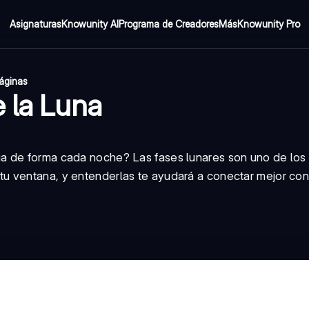
Asignaturas
Knowunity AI
Programa de Creadores
Más
Knowunity Pro
áginas
e la Luna
a de forma cada noche? Las fases lunares son uno de los
 ventana, y entenderlas te ayudará a conectar mejor con 