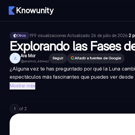
Knowunity
199
visualizaciones
·
Actualizado
26 de julio de 2026
·
2 p
Otros
Explorando las Fases d
Ara Mor
A
Seguir
Añadir a fuentes de Google
@
aramor_4b4wz
¿Alguna vez te has preguntado por qué la Luna cambi
espectáculos más fascinantes que puedes ver desde tu
Mostrar más
of
2
1