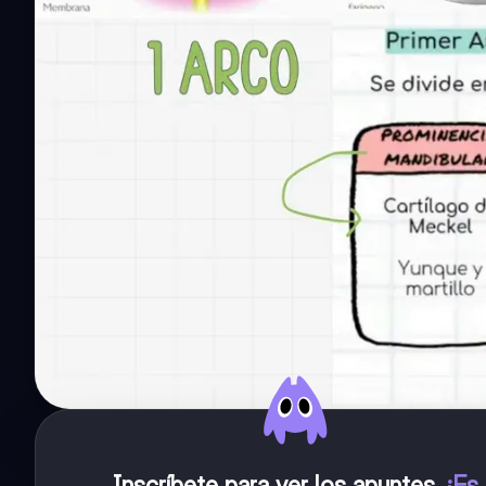
Inscríbete para ver los apuntes
.
¡Es