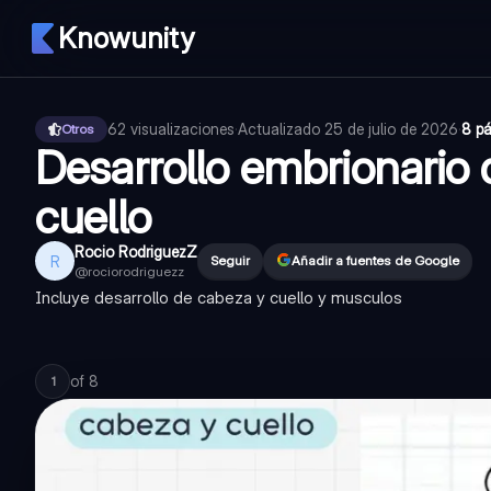
Knowunity
62
visualizaciones
·
Actualizado
25 de julio de 2026
·
8 p
Otros
Desarrollo embrionario 
cuello
Rocio RodriguezZ
R
Seguir
Añadir a fuentes de Google
@
rociorodriguezz
Incluye desarrollo de cabeza y cuello y musculos
of
8
1