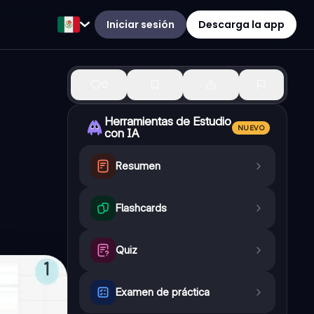
Iniciar sesión
Descarga la app
0
Herramientas de Estudio
NUEVO
con IA
Resumen
Flashcards
Quiz
Examen de práctica