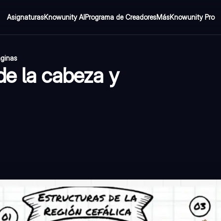
Asignaturas
Knowunity AI
Programa de Creadores
Más
Knowunity Pro
áginas
de la cabeza y