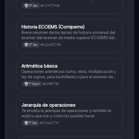
zona metropolitana de el valle de México
1,117
48
3º Sec
Historia ECOEMS (Comipems)
Historia
Breve resumen de los temas de historia universal del
examen del examen de media superior ECOEMS del
valle de México
1,245
39
3º Sec
Aritmética básica
Matemáticas
Operaciones aritméticas suma, resta, multiplicación y
ley de signos, para bachillerato o para el examen de
admisión a la universidad
695
8
1º Bach
Jerarquía de operaciones
Matemáticas
Te enseña la jerarquía de operaciones y también te
ecplica que son y como las puedes hacer
1,144
17
1º Sec