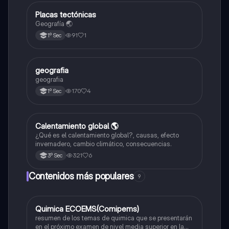
Placas tectónicas
Geografía
Geografía 🌏
91
1
1º Sec
geografia
Geografía
geografia
170
4
1º Sec
Calentamiento global 🌎
Biología
¿Qué es el calentamiento global?, causas, efecto
invernadero, cambio climático, consecuencias.
321
6
3º Sec
Contenidos más populares
9
Quimica ECOEMS(Comipems)
Química
resumen de los temas de quimica que se presentarán
en el próximo examen de nivel media superior en la