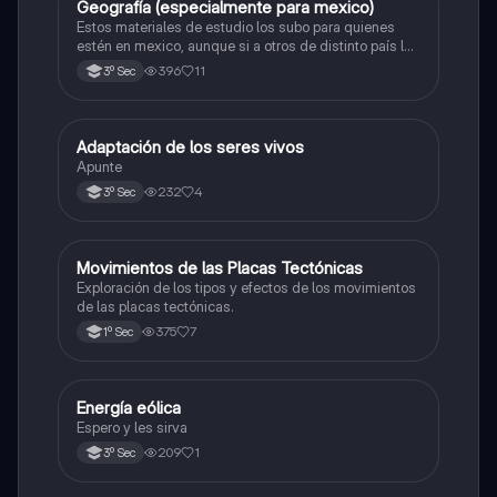
Geografía (especialmente para mexico)
Geografía
Estos materiales de estudio los subo para quienes
estén en mexico, aunque si a otros de distinto país le
sirve (pues nose que decir JAJAJAJAJA) pero si te
396
11
3º Sec
ayuda dale corazón! JAJAJAJ próximamente
Formación cívica y etica
Adaptación de los seres vivos
Biología
Apunte
232
4
3º Sec
Movimientos de las Placas Tectónicas
Geografía
Exploración de los tipos y efectos de los movimientos
de las placas tectónicas.
375
7
1º Sec
Energía eólica
Geografía
Espero y les sirva
209
1
3º Sec