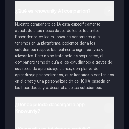
¿Qué es Knowunity AI companion?
Nuestro compañero de IA está específicamente
adaptado a las necesidades de los estudiantes.
Basándonos en los millones de contenidos que
tenemos en la plataforma, podemos dar a los
estudiantes respuestas realmente significativas y
relevantes. Pero no se trata solo de respuestas, el
compañero también guía a los estudiantes a través de
sus retos de aprendizaje diarios, con planes de
aprendizaje personalizados, cuestionarios o contenidos
en el chat y una personalización del 100% basada en
las habilidades y el desarrollo de los estudiantes.
¿Dónde puedo descargar la app
Knowunity?
Puedes descargar la app en Google Play Store y Apple
App Store.