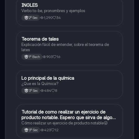
INGLES
Inglés
Verbo to-be, pronombres y ejemplos
1,290
34
2º Sec
Teorema de tales
Matemáticas
Explicación fácil de entender, sobre el teorema de
lates
903
16
1º Bach
Lo principal de la química
Química
¿Que es la Química?
484
8
3º Sec
Tutorial de como realizar un ejercicio de
Matemáticas
producto notable. Espero que sirva de algo💕
😜
Cómo realizar un ejercicio de producto notable😜
423
12
3º Sec