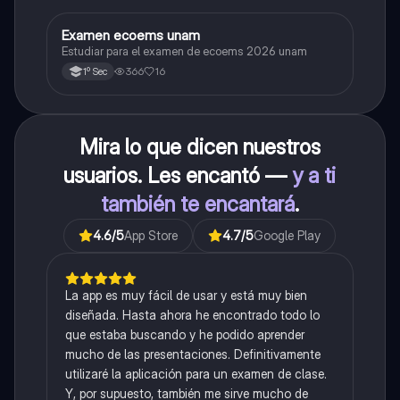
Examen ecoems unam
Español
Estudiar para el examen de ecoems 2026 unam
366
16
1º Sec
Mira lo que dicen nuestros
usuarios. Les encantó —
y a ti
también te encantará
.
4.6
/5
App Store
4.7
/5
Google Play
La app es muy fácil de usar y está muy bien
diseñada. Hasta ahora he encontrado todo lo
que estaba buscando y he podido aprender
mucho de las presentaciones. Definitivamente
utilizaré la aplicación para un examen de clase.
Y, por supuesto, también me sirve mucho de