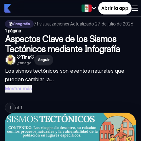
Abrir la app
71
visualizaciones
·
Actualizado
27 de julio de 2026
·
Geografía
1 página
Aspectos Clave de los Sismos
Tectónicos mediante Infografía
♡Tina♡
Seguir
@
tinago
Los sismos tectónicos son eventos naturales que
pueden cambiar la...
Mostrar más
of
1
1