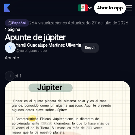
Abrir la app
264
visualizaciones
·
Actualizado
27 de julio de 2026
·
Español
1 página
Apunte de júpiter
Yareli Guadalupe Martinez Ulivarria
Y
Seguir
@
yareliguadalupe
Apunte
of
1
1