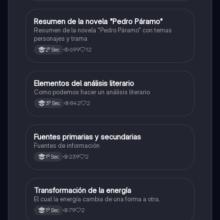
Resumen de la novela "Pedro Páramo"
Español
Resumen de la novela "Pedro Páramo" con temas
personajes y trama
699
12
2º Sec
Elementos del análisis literario
Español
Como podemos hacer un análisis literario
842
2
3º Sec
Fuentes primarias y secundarias
Español
Fuentes de información
239
2
1º Sec
Transformación de la energía
Español
El cual la energía cambia de una forma a otra.
79
2
1º Sec