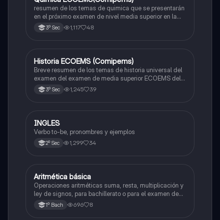
resumen de los temas de quimica que se presentarán
en el próximo examen de nivel media superior en la
zona metropolitana de el valle de México
1,117
48
3º Sec
Historia ECOEMS (Comipems)
Historia
Breve resumen de los temas de historia universal del
examen del examen de media superior ECOEMS del
valle de México
1,245
39
3º Sec
INGLES
Inglés
Verbo to-be, pronombres y ejemplos
1,299
34
2º Sec
Aritmética básica
Matemáticas
Operaciones aritméticas suma, resta, multiplicación y
ley de signos, para bachillerato o para el examen de
admisión a la universidad
696
8
1º Bach