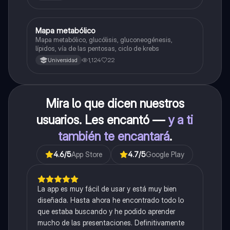
Mapa metabólico
Biología
Mapa metabólico, glucólisis, gluconeogénesis,
lípidos, vía de las pentosas, ciclo de krebs
1,124
22
Universidad
Mira lo que dicen nuestros
usuarios. Les encantó —
y a ti
también te encantará
.
4.6
/5
App Store
4.7
/5
Google Play
La app es muy fácil de usar y está muy bien
diseñada. Hasta ahora he encontrado todo lo
que estaba buscando y he podido aprender
mucho de las presentaciones. Definitivamente