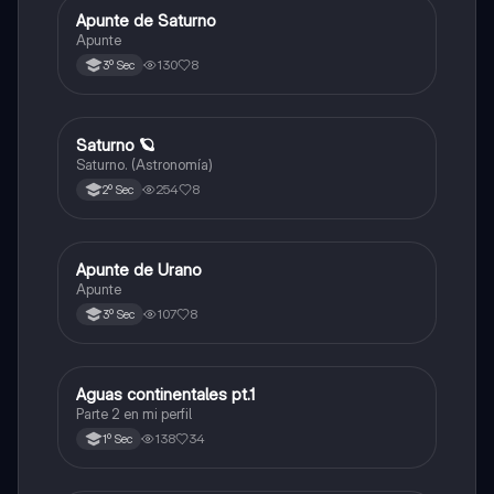
Apunte de Saturno
Español
Apunte
130
8
3º Sec
Saturno 🪐
Geografía
Saturno. (Astronomía)
254
8
2º Sec
Apunte de Urano
Español
Apunte
107
8
3º Sec
Aguas continentales pt.1
Geografía
Parte 2 en mi perfil
138
34
1º Sec