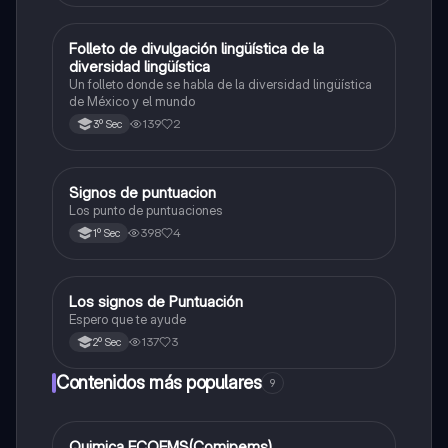
Folleto de divulgación lingüística de la
Español
diversidad lingüística
Un folleto donde se habla de la diversidad lingüística
de México y el mundo
139
2
3º Sec
Signos de puntuacion
Español
Los punto de puntuaciones
398
4
1º Sec
Los signos de Puntuación
Español
Espero que te ayude
137
3
2º Sec
Contenidos más populares
9
Quimica ECOEMS(Comipems)
Química