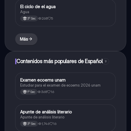
El ciclo de el agua
Biología
Agua
268
5
3º Sec
Más
Contenidos más populares de Español
9
Examen ecoems unam
Español
Estudiar para el examen de ecoems 2026 unam
368
16
1º Sec
Apunte de análisis literario
Español
Apunte de análisis literario
1,746
16
3º Sec