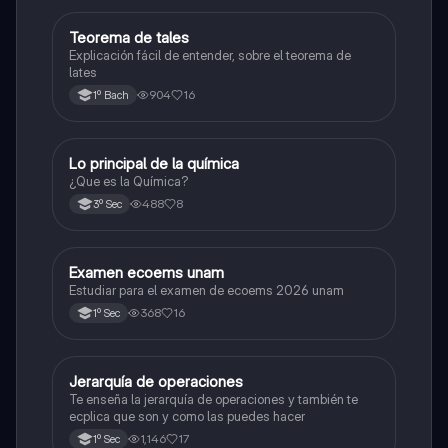
Teorema de tales
Matemáticas
Explicación fácil de entender, sobre el teorema de
lates
904
16
1º Bach
Lo principal de la química
Química
¿Que es la Química?
488
8
3º Sec
Examen ecoems unam
Español
Estudiar para el examen de ecoems 2026 unam
368
16
1º Sec
Jerarquía de operaciones
Matemáticas
Te enseña la jerarquía de operaciones y también te
ecplica que son y como las puedes hacer
1,146
17
1º Sec