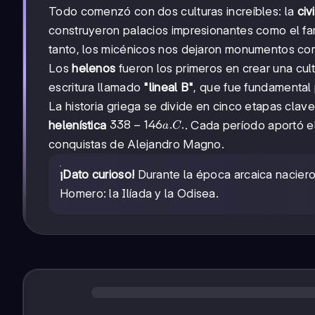
Todo comenzó con dos culturas increíbles: la
civ
construyeron palacios impresionantes como el 
tanto, los micénicos nos dejaron monumentos com
Los
helenos
fueron los primeros en crear una cul
escritura llamado
"lineal B"
, que fue fundamental 
La historia griega se divide en cinco etapas clav
338-
338
−
146
.
.
helenística
. Cada período aportó 
a
C
146
conquistas de Alejandro Magno.
a.C.
¡Dato curioso!
Durante la época arcaica nacier
Homero: la Ilíada y la Odisea.