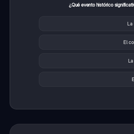
¿Qué evento histórico significati
La
El co
La