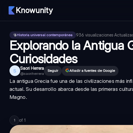
Knowunity
936
visualizaciones
·
Actualiz
Historia universal contemporánea
Explorando la Antigua G
Curiosidades
Saori Herrera
S
Seguir
Añadir a fuentes de Google
@
saoriherrera
La antigua Grecia fue una de las civilizaciones más i
actual. Su desarrollo abarca desde las primeras cultur
Magno.
of
1
1