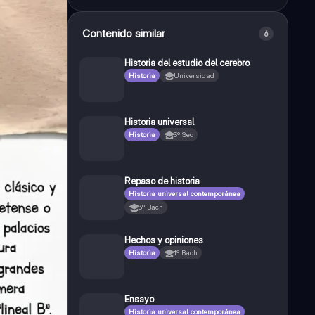
Contenido similar
6
Historia del estudio del cerebro
Historia
Universidad
Historia universal
Historia
3º Sec
Repaso de historia
Historia universal contemporánea
3º Bach
Hechos y opiniones
Historia
1º Bach
Ensayo
Historia universal contemporánea