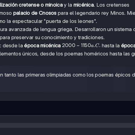
ilización cretense o minoica
y la
micénica
. Los cretenses
famoso
palacio de Cnosos
para el legendario rey Minos. Mie
o la espectacular "puerta de los leones".
tura avanzada de lengua griega. Desarrollaron un sistema 
para preservar su conocimiento y tradiciones.
2000-
2000
−
1150
.
.
e: desde la
época micénica
hasta la
époc
a
C
1150
elementos únicos, desde los poemas homéricos hasta las 
a.C.
on tanto las primeras olimpiadas como los poemas épicos 