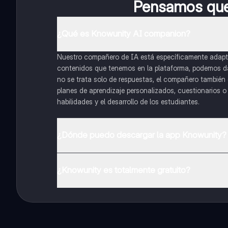
Pensamos que 
¿Qué es Knowunity AI companion?
Nuestro compañero de IA está específicamente adapta
contenidos que tenemos en la plataforma, podemos dar 
no se trata solo de respuestas, el compañero también g
planes de aprendizaje personalizados, cuestionarios 
habilidades y el desarrollo de los estudiantes.
¿Dónde puedo descargar la app Knowunity?
Puedes descargar la app en Google Play Store y Apple
¿Knowunity es totalmente gratuito?
¡Sí lo es! Tienes acceso totalmente gratuito a todo e
inmeditamente. Puedes ganar dinero utilizando la apli