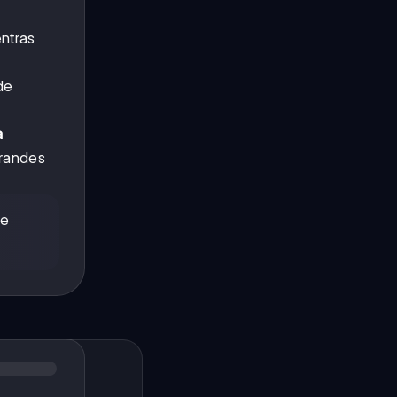
ntras
de
a
grandes
de