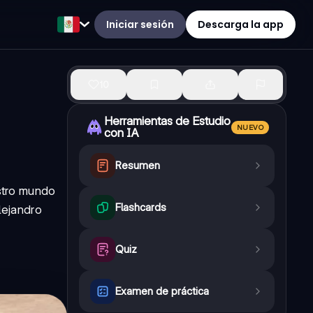
Iniciar sesión
Descarga la app
10
Herramientas de Estudio
NUEVO
con IA
Resumen
estro mundo
Flashcards
lejandro
Quiz
Examen de práctica