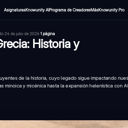
Asignaturas
Knowunity AI
Programa de Creadores
Más
Knowunity Pro
ado
24 de julio de 2026
·
1 página
recia: Historia y
nfluyentes de la historia, cuyo legado sigue impactando nu
as minoica y micénica hasta la expansión helenística con A