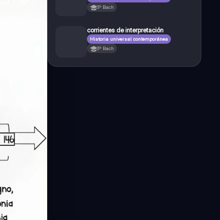
3º Bach
corrientes de interpretación
Historia universal contemporánea
3º Bach