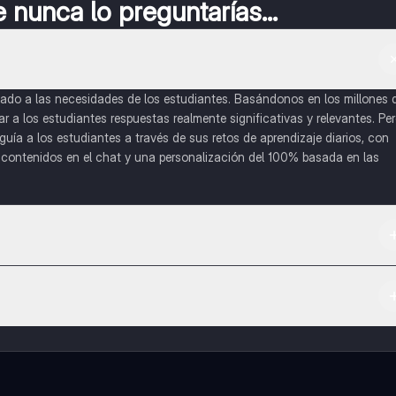
nunca lo preguntarías...
do a las necesidades de los estudiantes. Basándonos en los millones 
a los estudiantes respuestas realmente significativas y relevantes. Pe
uía a los estudiantes a través de sus retos de aprendizaje diarios, con
o contenidos en el chat y una personalización del 100% basada en las
 App Store.
l contenido de la app, puedes chatear con otros alumnos y recibir ayuda
cación, que te permitirá acceder a determinadas funciones.