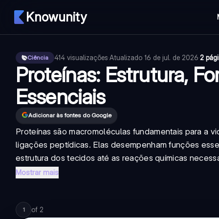
Knowunity
414
visualizações
·
Atualizado
16 de jul. de 2026
·
2 pág
Ciência
Proteínas: Estrutura, 
Essenciais
Adicionar às fontes do Google
Proteínas são macromoléculas fundamentais para a vi
ligações peptídicas. Elas desempenham funções esse
estrutura dos tecidos até as reações químicas necessár
Mostrar mais
of
2
1