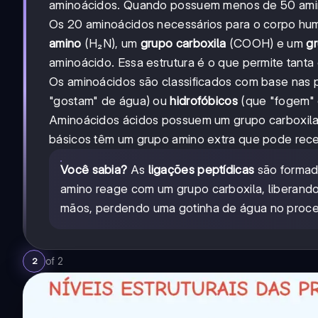
aminoácidos. Quando possuem menos de 50 amin
Os 20 aminoácidos necessários para o corpo hu
amino
(H₂N), um
grupo carboxila
(COOH) e um
gr
aminoácido. Essa estrutura é o que permite tanta 
Os aminoácidos são classificados com base nas 
"gostam" de água) ou
hidrofóbicos
(que "fogem" d
Aminoácidos ácidos possuem um grupo carboxila a
básicos têm um grupo amino extra que pode receb
Você sabia?
As
ligações peptídicas
são formad
amino reage com um grupo carboxila, liberan
mãos, perdendo uma gotinha de água no proce
of
2
2