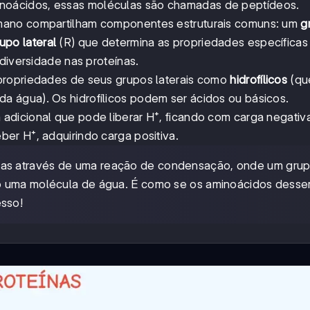
oácidos, essas moléculas são chamadas de peptídeos.
mano compartilham componentes estruturais comuns: um
g
upo lateral
(R) que determina as propriedades específicas
diversidade nas proteínas.
propriedades de seus grupos laterais como
hidrofílicos
(qu
a água). Os hidrofílicos podem ser ácidos ou básicos.
dicional que pode liberar H⁺, ficando com carga negativa
er H⁺, adquirindo carga positiva.
as através de uma reação de condensação, onde um gru
do uma molécula de água. É como se os aminoácidos desse
sso!