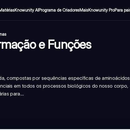
Matérias
Knowunity AI
Programa de Criadores
Mais
Knowunity Pro
Para pai
inas
Formação e Funções
da, compostas por sequências específicas de aminoácidos
nciais em todos os processos biológicos do nosso corpo,
ias para...