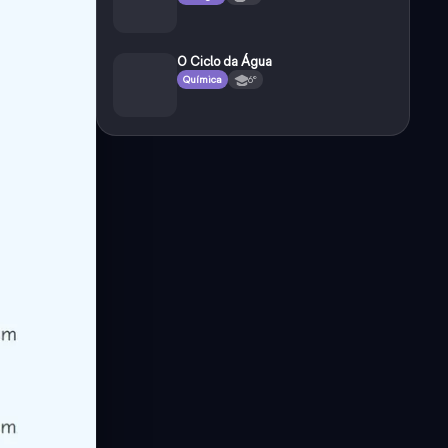
O Ciclo da Água
Química
6°