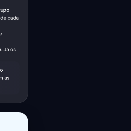
rupo
 de cada
e
. Já os
po
m as