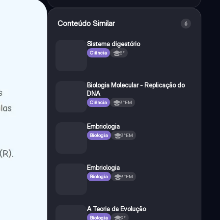
Conteúdo Similar
6
Sistema digestório
Ciência
8°
Biologia Molecular - Replicação do
DNA
Ciência
3°EM
Embriologia
Biologia
3°EM
Embriologia
Biologia
3°EM
A Teoria da Evolução
Biologia
9°