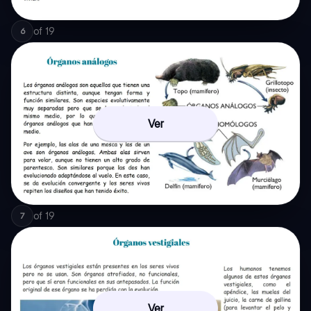
of
19
6
Ver
of
19
7
Ver