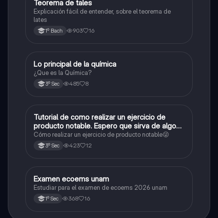
Teorema de tales
Matemáticas
Explicación fácil de entender, sobre el teorema de
lates
903
16
1º Bach
Lo principal de la química
Química
¿Que es la Química?
485
8
3º Sec
Tutorial de como realizar un ejercicio de
Matemáticas
producto notable. Espero que sirva de algo💕
😜
Cómo realizar un ejercicio de producto notable😜
423
12
3º Sec
Examen ecoems unam
Español
Estudiar para el examen de ecoems 2026 unam
368
16
1º Sec