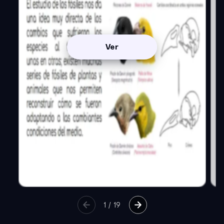
Ver
1
/
19