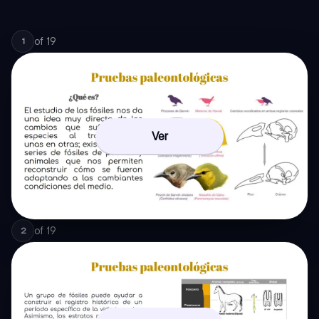
of
19
1
Ver
of
19
2