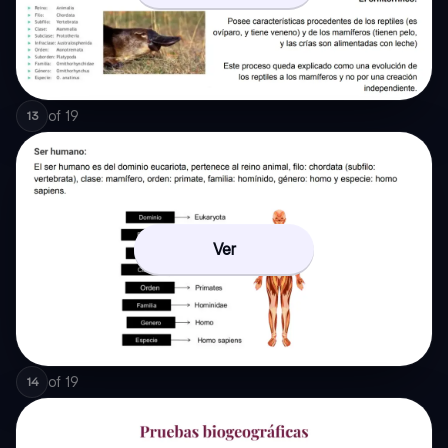
of
19
13
Ver
of
19
14