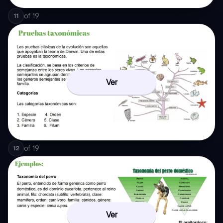
of
19
11
Ver
of
19
12
Ver