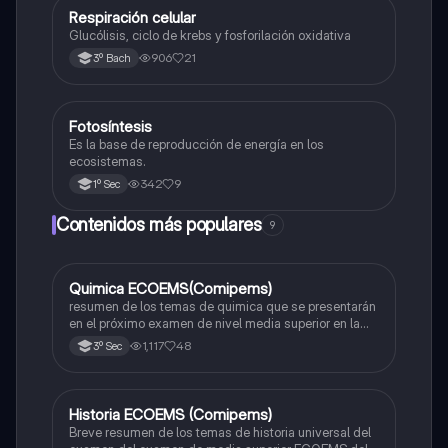
Respiración celular
Biología
Glucólisis, ciclo de krebs y fosforilación oxidativa
906
21
3º Bach
Fotosíntesis
Biología
Es la base de reproducción de energía en los
ecosistemas.
342
9
1º Sec
Contenidos más populares
9
Quimica ECOEMS(Comipems)
Química
resumen de los temas de quimica que se presentarán
en el próximo examen de nivel media superior en la
zona metropolitana de el valle de México
1,117
48
3º Sec
Historia ECOEMS (Comipems)
Historia
Breve resumen de los temas de historia universal del