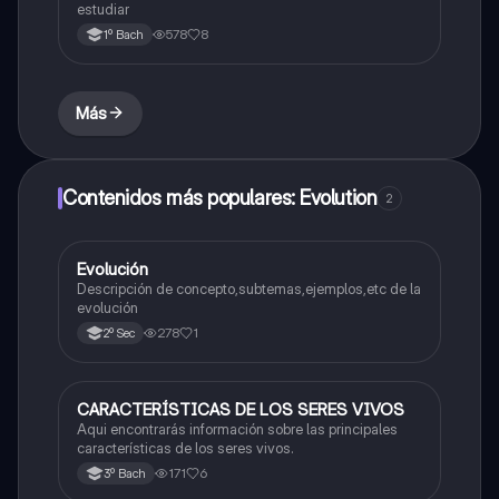
estudiar
578
8
1º Bach
Más
Contenidos más populares: Evolution
2
Evolución
Biología
Descripción de concepto,subtemas,ejemplos,etc de la
evolución
278
1
2º Sec
CARACTERÍSTICAS DE LOS SERES VIVOS
Biología
Aqui encontrarás información sobre las principales
características de los seres vivos.
171
6
3º Bach