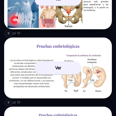
of
19
8
Ver
of
19
9