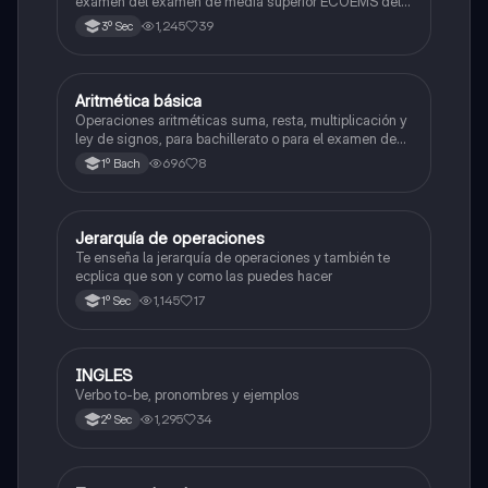
examen del examen de media superior ECOEMS del
valle de México
1,245
39
3º Sec
Aritmética básica
Matemáticas
Operaciones aritméticas suma, resta, multiplicación y
ley de signos, para bachillerato o para el examen de
admisión a la universidad
696
8
1º Bach
Jerarquía de operaciones
Matemáticas
Te enseña la jerarquía de operaciones y también te
ecplica que son y como las puedes hacer
1,145
17
1º Sec
INGLES
Inglés
Verbo to-be, pronombres y ejemplos
1,295
34
2º Sec