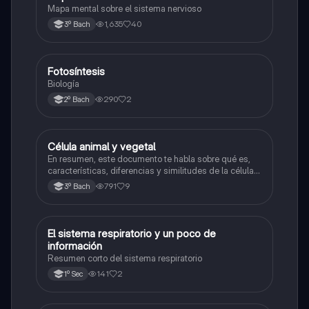
Mapa mental sobre el sistema nervioso
1,635
40
3º Bach
Fotosíntesis
Biología
Biología
290
2
2º Bach
Célula animal y vegetal
Biología
En resumen, este documento te habla sobre qué es,
características, diferencias y similitudes de la célula
animal y célula vegetal.💗
791
9
3º Bach
El sistema respiratorio y un poco de
Biología
información
Resumen corto del sistema respiratorio
141
2
1º Sec