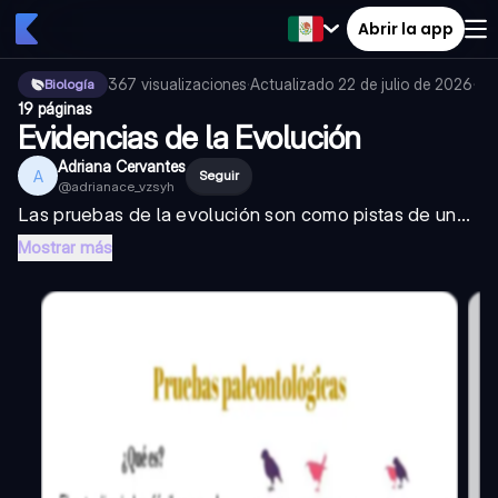
Abrir la app
367
visualizaciones
·
Actualizado
22 de julio de 2026
·
Biología
19 páginas
Evidencias de la Evolución
Adriana Cervantes
A
Seguir
@
adrianace_vzsyh
Las pruebas de la evolución son como pistas de un...
Mostrar más