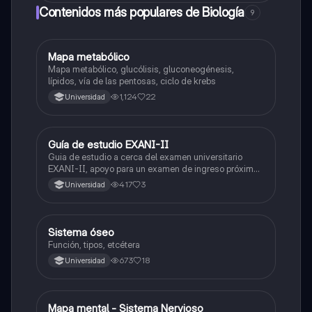
Contenidos más populares de Biología
9
Mapa metabólico
Biología
Mapa metabólico, glucólisis, gluconeogénesis,
lípidos, vía de las pentosas, ciclo de krebs
1,124
22
Universidad
Guía de estudio EXANI-II
Historia
Guia de estudio a cerca del examen universitario
EXANI-II, apoyo para un examen de ingreso próximo
2026.
417
3
Universidad
Sistema óseo
Biología
Función, tipos, etcétera
673
18
Universidad
Mapa mental - Sistema Nervioso
Biología