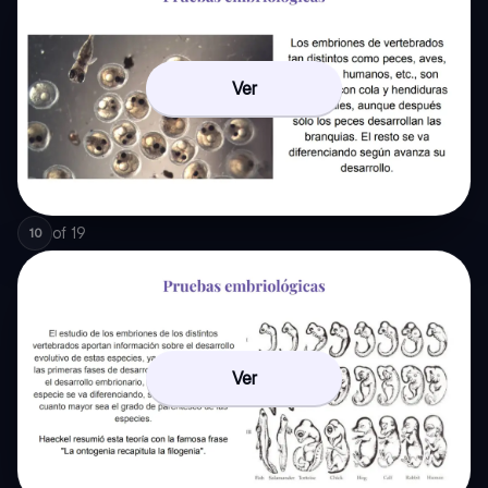
Ver
of
19
10
Ver