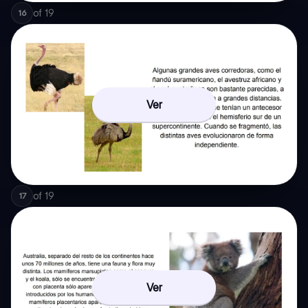
of
19
16
Ver
of
19
17
Ver