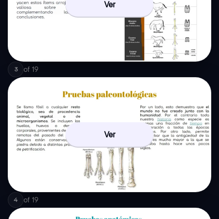
Ver
of
19
3
Ver
of
19
4