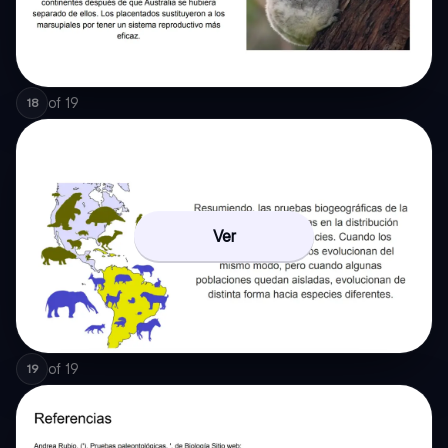
of
19
18
Ver
of
19
19