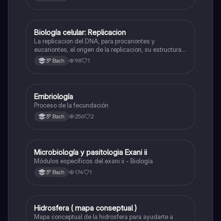
Biología celular: Replicacion
Biología
La replicacion del DNA, para procariontes y
eucariontes, el origen de la replicacion, su estructura y
las enzimas que participan en la síntesis, etc.
98
1
3º Bach
Embriología
Biología
Proceso de la fecundación
256
2
3º Bach
Microbiología y pasitologia Exani ii
Biología
Módulos específicos del exani ii - Biología
174
1
3º Bach
Hidrosfera ( mapa conseptual )
Biología
Mapa conceptual de la hidrosfera para ayudarte a