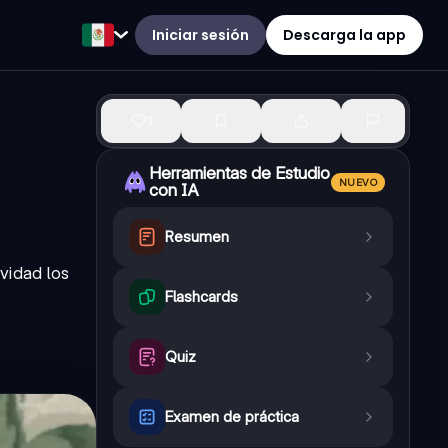
Iniciar sesión
Descarga la app
1
Herramientas de Estudio
NUEVO
con IA
Resumen
vidad los
Flashcards
Quiz
Examen de práctica