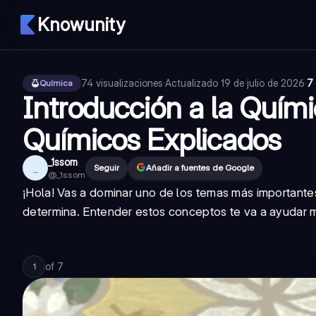
Knowunity
74
visualizaciones
·
Actualizado
19 de julio de 2026
·
7
Química
Introducción a la Quími
Químicos Explicados
_1ssom
_
Seguir
Añadir a fuentes de Google
@
_1ssom
¡Hola! Vas a dominar uno de los temas más importantes
determina. Entender estos conceptos te va a ayudar muc
of
7
1