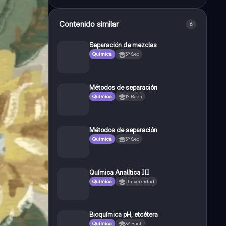
Contenido similar
6
Separación de mezclas
Química
3º Sec
Métodos de separación
Química
1º Bach
Métodos de separación
Química
3º Sec
Química Analítica III
Química
Universidad
Bioquímica pH, etcétera
Química
3º Bach