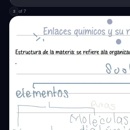
of
7
2