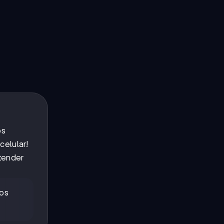
os
celular!
ntender
mos