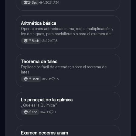
1,302
34
2º Sec
Aritmética básica
Matemáticas
Operaciones aritméticas suma, resta, multiplicación y
ley de signos, para bachillerato o para el examen de
admisión a la universidad
696
8
1º Bach
Teorema de tales
Matemáticas
Explicación fácil de entender, sobre el teorema de
lates
905
16
1º Bach
Lo principal de la química
Química
¿Que es la Química?
488
8
3º Sec
Examen ecoems unam
Español