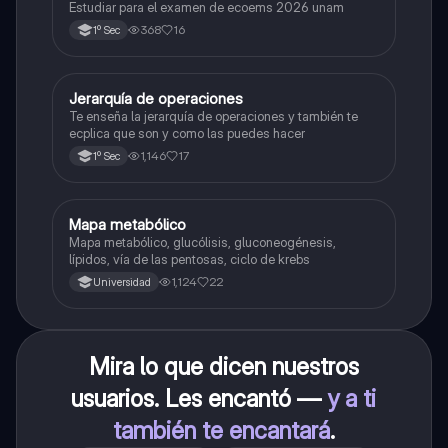
Estudiar para el examen de ecoems 2026 unam
368
16
1º Sec
Jerarquía de operaciones
Matemáticas
Te enseña la jerarquía de operaciones y también te
ecplica que son y como las puedes hacer
1,146
17
1º Sec
Mapa metabólico
Biología
Mapa metabólico, glucólisis, gluconeogénesis,
lípidos, vía de las pentosas, ciclo de krebs
1,124
22
Universidad
Mira lo que dicen nuestros
usuarios. Les encantó —
y a ti
también te encantará
.