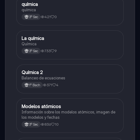
química
Química
química
421
0
3º Sec
La química
Química
Química
733
9
3º Sec
Química 2
Química
Balanceo de ecuaciones
371
4
1º Bach
Modelos atómicos
Química
Información sobre los modelos atómicos, imagen de
los modelos y fechas
836
10
3º Sec