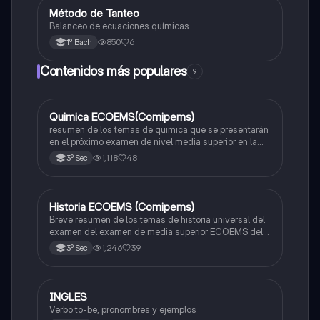
Método de Tanteo
Química
Balanceo de ecuaciones químicas
850
6
1º Bach
Contenidos más populares
9
Quimica ECOEMS(Comipems)
Química
resumen de los temas de quimica que se presentarán
en el próximo examen de nivel media superior en la
zona metropolitana de el valle de México
1,118
48
3º Sec
Historia ECOEMS (Comipems)
Historia
Breve resumen de los temas de historia universal del
examen del examen de media superior ECOEMS del
valle de México
1,246
39
3º Sec
INGLES
Inglés
Verbo to-be, pronombres y ejemplos