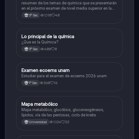
resumen de los temas de quimica que se presentarán
en el próximo examen de nivel media superior en la
zona metropolitana de el valle de México
1,118
48
3º Sec
Lo principal de la química
Química
¿Que es la Química?
488
8
3º Sec
Examen ecoems unam
Español
Estudiar para el examen de ecoems 2026 unam
368
16
1º Sec
Mapa metabólico
Biología
Mapa metabólico, glucólisis, gluconeogénesis,
lípidos, vía de las pentosas, ciclo de krebs
1,124
22
Universidad