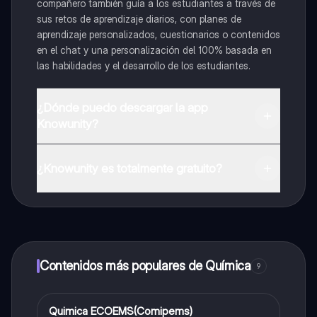
compañero también guía a los estudiantes a través de
sus retos de aprendizaje diarios, con planes de
aprendizaje personalizados, cuestionarios o contenidos
en el chat y una personalización del 100% basada en
las habilidades y el desarrollo de los estudiantes.
¿Dónde puedo descargar la app
Knowunity?
Puedes descargar la app en Google Play Store y Apple
App Store.
¿Knowunity es totalmente gratuito?
¡Sí lo es! Tienes acceso totalmente gratuito a todo el
contenido de la app, puedes chatear con otros
alumnos y recibir ayuda inmeditamente. Puedes ganar
dinero utilizando la aplicación, que te permitirá acceder
a determinadas funciones.
Contenidos más populares de Química
9
Quimica ECOEMS(Comipems)
Química