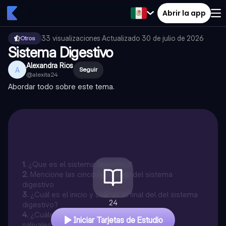
Abrir la app
33
visualizaciones
·
Actualizado
30 de julio de 2026
Otros
Sistema Digestivo
Alexandra Rios
A
Seguir
@
alexita24
Abordar todo sobre este tema.
1
.
¿Que es el sistema digestivo?
2
.
Mencione las cinco funciones del sistema
digestivo
3
.
¿Cuál es el inicio y cuál es el final del del sistema
24
digestivo?
4
.
¿Cuáles son las tres glándulas mayores o
Iniciar Tarjetas de Estudio
salivales?