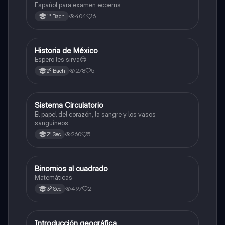
Español para examen ecoems
404
6
1º Bach
Historia de México
Otros
Espero les sirva😊
278
5
2º Bach
Sistema Circulatorio
Otros
El papel del corazón, la sangre y los vasos
sanguíneos
260
5
2º Sec
Binomios al cuadrado
Otros
Matemáticas
497
2
3º Sec
Introducción geográfica
Otros