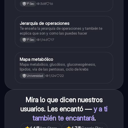
368
16
1º Sec
Jerarquía de operaciones
Matemáticas
Te enseña la jerarquía de operaciones y también te
ecplica que son y como las puedes hacer
1,146
17
1º Sec
Mapa metabólico
Biología
Mapa metabólico, glucólisis, gluconeogénesis,
lípidos, vía de las pentosas, ciclo de krebs
1,124
22
Universidad
Mira lo que dicen nuestros
usuarios. Les encantó —
y a ti
también te encantará
.