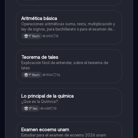
Aritmética básica
Matemáticas
Operaciones aritméticas suma, resta, multiplicación y
ley de signos, para bachillerato o para el examen de
admisión a la universidad
696
8
1º Bach
Teorema de tales
Matemáticas
Explicación fácil de entender, sobre el teorema de
lates
904
16
1º Bach
Lo principal de la química
Química
¿Que es la Química?
488
8
3º Sec
Examen ecoems unam
Español
Estudiar para el examen de ecoems 2026 unam