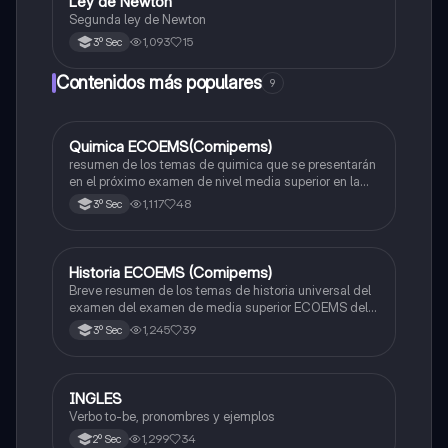
Ley de Newton
Física
Segunda ley de Newton
1,093
15
3º Sec
Contenidos más populares
9
Quimica ECOEMS(Comipems)
Química
resumen de los temas de quimica que se presentarán
en el próximo examen de nivel media superior en la
zona metropolitana de el valle de México
1,117
48
3º Sec
Historia ECOEMS (Comipems)
Historia
Breve resumen de los temas de historia universal del
examen del examen de media superior ECOEMS del
valle de México
1,245
39
3º Sec
INGLES
Inglés
Verbo to-be, pronombres y ejemplos
1,299
34
2º Sec