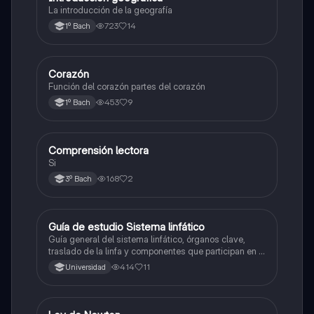
La introducción de la geografía
723
14
1º Bach
Corazón
Otros
Función del corazón partes del corazón
453
9
1º Bach
Comprensión lectora
Otros
Si
168
2
3º Bach
Guía de estudio Sistema linfático
Biología
Guía general del sistema linfático, órganos clave,
traslado de la linfa y componentes que participan en el
sistema inmunológico
414
11
Universidad