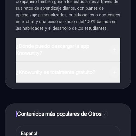
compañero también guía a los estudiantes a través de
sus retos de aprendizaje diarios, con planes de
aprendizaje personalizados, cuestionarios o contenidos
en el chat y una personalización del 100% basada en
las habilidades y el desarrollo de los estudiantes.
¿Dónde puedo descargar la app
Knowunity?
Puedes descargar la app en Google Play Store y Apple
App Store.
¿Knowunity es totalmente gratuito?
¡Sí lo es! Tienes acceso totalmente gratuito a todo el
contenido de la app, puedes chatear con otros
alumnos y recibir ayuda inmeditamente. Puedes ganar
dinero utilizando la aplicación, que te permitirá acceder
a determinadas funciones.
Contenidos más populares de Otros
9
Español
Otros