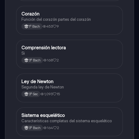
C
Corazón
Otros
Función del corazón partes del corazón
453
9
1º Bach
C
Comprensión lectora
Otros
Si
168
2
3º Bach
L
Ley de Newton
Física
Segunda ley de Newton
1,093
15
3º Sec
S
Sistema esquelético
Biología
Características completas del sistema esquelético
164
2
3º Bach