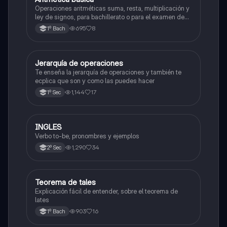
Operaciones aritméticas suma, resta, multiplicación y
ley de signos, para bachillerato o para el examen de
admisión a la universidad
695
8
1º Bach
Jerarquía de operaciones
Matemáticas
Te enseña la jerarquía de operaciones y también te
ecplica que son y como las puedes hacer
1,144
17
1º Sec
INGLES
Inglés
Verbo to-be, pronombres y ejemplos
1,290
34
2º Sec
Teorema de tales
Matemáticas
Explicación fácil de entender, sobre el teorema de
lates
903
16
1º Bach