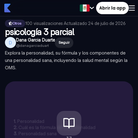
Abrir la app
100
visualizaciones
·
Actualizado
24 de julio de 2026
Otros
psicología 3 parcial
Dana Garcia Duarte
D
Seguir
@
danagarciaduart
Explora la personalidad, su fórmula y los componentes de
una personalidad sana, incluyendo la salud mental según la
OMS.
1
.
Personalidad
2
.
Cuál es la fórmula de la personalidad
3
.
Personalidad sana