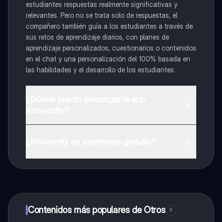
estudiantes respuestas realmente significativas y
relevantes. Pero no se trata solo de respuestas, el
compañero también guía a los estudiantes a través de
sus retos de aprendizaje diarios, con planes de
aprendizaje personalizados, cuestionarios o contenidos
en el chat y una personalización del 100% basada en
las habilidades y el desarrollo de los estudiantes.
¿Dónde puedo descargar la app
Knowunity?
Puedes descargar la app en Google Play Store y Apple
App Store.
¿Knowunity es totalmente gratuito?
¡Sí lo es! Tienes acceso totalmente gratuito a todo el
contenido de la app, puedes chatear con otros
alumnos y recibir ayuda inmeditamente. Puedes ganar
dinero utilizando la aplicación, que te permitirá acceder
a determinadas funciones.
Contenidos más populares de Otros
9