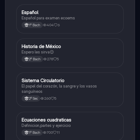
E
Español
Otros
Español para examen ecoems
404
6
1º Bach
H
Historia de México
Otros
Espero les sirva😊
278
5
2º Bach
S
Sistema Circulatorio
Otros
El papel del corazón, la sangre y los vasos
sanguíneos
260
5
2º Sec
E
Ecuaciones cuadraticas
Física
Definicion,partes y ejercicio
700
11
1º Bach