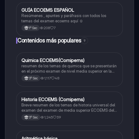
G
GUÍA ECOEMS ESPAÑOL
Otros
Resúmenes , apuntes y paráfrasis con todos los
temas del examen ecoems aquí ☺️
208
7
1º Sec
Contenidos más populares
9
Quimica ECOEMS(Comipems)
Química
resumen de los temas de quimica que se presentarán
en el próximo examen de nivel media superior en la
zona metropolitana de el valle de México
1,117
48
3º Sec
Historia ECOEMS (Comipems)
Historia
Breve resumen de los temas de historia universal del
examen del examen de media superior ECOEMS del
valle de México
1,245
39
3º Sec
Aritmética básica
Matemáticas