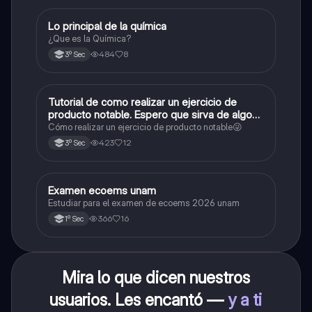
Lo principal de la química
Química
¿Que es la Química?
484
8
3º Sec
Tutorial de como realizar un ejercicio de
Matemáticas
producto notable. Espero que sirva de algo💕
😜
Cómo realizar un ejercicio de producto notable😜
423
12
3º Sec
Examen ecoems unam
Español
Estudiar para el examen de ecoems 2026 unam
366
16
1º Sec
Mira lo que dicen nuestros
usuarios. Les encantó —
y a ti