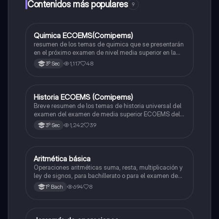
Contenidos más populares
9
Quimica ECOEMS(Comipems)
Química
resumen de los temas de quimica que se presentarán
en el próximo examen de nivel media superior en la
zona metropolitana de el valle de México
1,117
48
3º Sec
Historia ECOEMS (Comipems)
Historia
Breve resumen de los temas de historia universal del
examen del examen de media superior ECOEMS del
valle de México
1,242
39
3º Sec
Aritmética básica
Matemáticas
Operaciones aritméticas suma, resta, multiplicación y
ley de signos, para bachillerato o para el examen de
admisión a la universidad
694
8
1º Bach