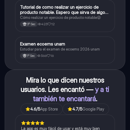
Tutorial de como realizar un ejercicio de
Matemáticas
producto notable. Espero que sirva de algo💕
😜
Cómo realizar un ejercicio de producto notable😜
423
12
3º Sec
Examen ecoems unam
Español
Estudiar para el examen de ecoems 2026 unam
366
16
1º Sec
Mira lo que dicen nuestros
usuarios. Les encantó —
y a ti
también te encantará
.
4.6
/5
App Store
4.7
/5
Google Play
La app es muy fácil de usar y está muy bien