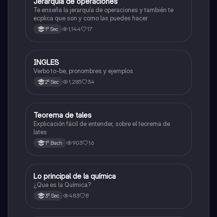
Jerarquía de operaciones
Matemáticas
Te enseña la jerarquía de operaciones y también te
ecplica que son y como las puedes hacer
1,144
17
1º Sec
INGLES
Inglés
Verbo to-be, pronombres y ejemplos
1,285
34
2º Sec
Teorema de tales
Matemáticas
Explicación fácil de entender, sobre el teorema de
lates
903
16
1º Bach
Lo principal de la química
Química
¿Que es la Química?
483
8
3º Sec