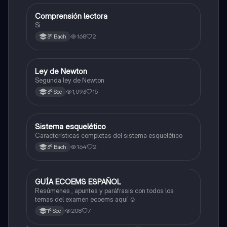
Comprensión lectora
Otros
Si
168
2
3º Bach
Ley de Newton
Física
Segunda ley de Newton
1,093
15
3º Sec
Sistema esquelético
Biología
Características completas del sistema esquelético
164
2
3º Bach
GUÍA ECOEMS ESPAÑOL
Otros
Resúmenes , apuntes y paráfrasis con todos los
temas del examen ecoems aquí ☺️
208
7
1º Sec