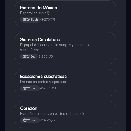
Historia de México
Otros
Espero les sirva😊
270
5
2º Bach
Sistema Circulatorio
Otros
El papel del corazón, la sangre y los vasos
sanguíneos
260
5
2º Sec
Ecuaciones cuadraticas
Física
Definicion,partes y ejercicio
700
11
1º Bach
Corazón
Otros
Función del corazón partes del corazón
452
9
1º Bach