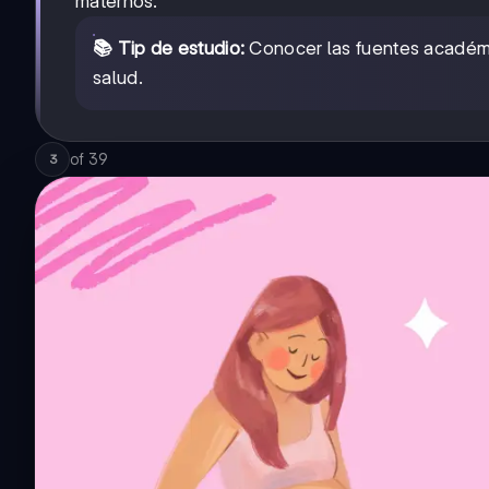
maternos.
📚 Tip de estudio:
Conocer las fuentes académic
salud.
of
39
3