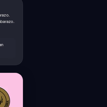
arazo.
mbarazo.
an