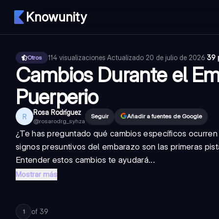
Knowunity
114
visualizaciones
·
Actualizado
20 de julio de 2026
·
39 
Otros
Cambios Durante el Em
Puerperio
Rosa Rodríguez
R
Seguir
Añadir a fuentes de Google
@
rosarodrg_syhza
¿Te has preguntado qué cambios específicos ocurren
signos presuntivos del embarazo son las primeras pis
Entender estos cambios te ayudará...
Mostrar más
of
39
1