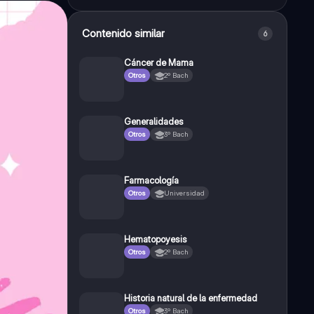
Contenido similar
6
Cáncer de Mama
Otros
2º Bach
Generalidades
Otros
3º Bach
Farmacología
Otros
Universidad
Hematopoyesis
Otros
2º Bach
Historia natural de la enfermedad
Otros
3º Bach