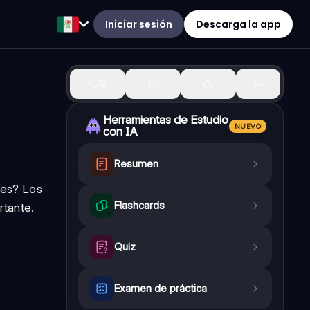
Iniciar sesión
Descarga la app
2
Herramientas de Estudio
NUEVO
con IA
Resumen
les? Los
Flashcards
rtante.
Quiz
Examen de práctica