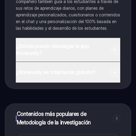
compañero también guía a los estudiantes a través de
sus retos de aprendizaje diarios, con planes de
aprendizaje personalizados, cuestionarios o contenidos
en el chat y una personalización del 100% basada en
las habilidades y el desarrollo de los estudiantes.
¿Dónde puedo descargar la app
Knowunity?
Puedes descargar la app en Google Play Store y Apple
App Store.
¿Knowunity es totalmente gratuito?
¡Sí lo es! Tienes acceso totalmente gratuito a todo el
contenido de la app, puedes chatear con otros
alumnos y recibir ayuda inmeditamente. Puedes ganar
dinero utilizando la aplicación, que te permitirá acceder
a determinadas funciones.
Contenidos más populares de
3
Metodología de la investigación