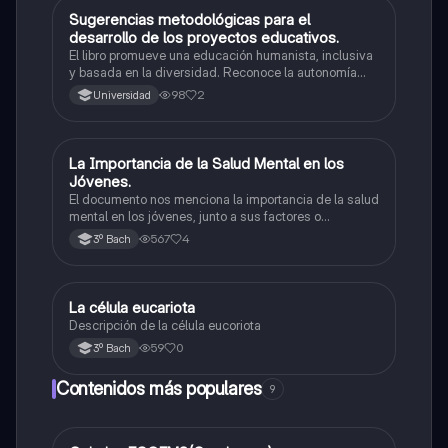
Sugerencias metodológicas para el
Metodología de la investigación
desarrollo de los proyectos educativos.
El libro promueve una educación humanista, inclusiva
y basada en la diversidad. Reconoce la autonomía
docente y presenta metodologías como proyectos
98
2
Universidad
comunitarios, indagación, ABP y Aprendizaje Servicio
para formar ciudadanos críticos y solidarios.
La Importancia de la Salud Mental en los
Mentoría
Jóvenes.
El documento nos menciona la importancia de la salud
mental en los jóvenes, junto a sus factores o
consecuencias que pueden llegar afectar la misma
567
4
3º Bach
salud.
La célula eucariota
Mentoría
Descripción de la célula eucoriota
59
0
3º Bach
Contenidos más populares
9