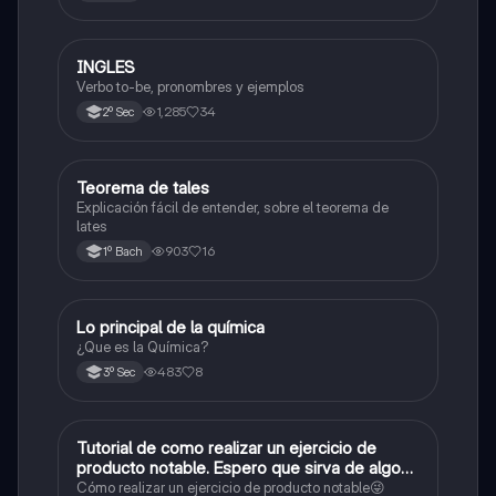
INGLES
Inglés
Verbo to-be, pronombres y ejemplos
1,285
34
2º Sec
Teorema de tales
Matemáticas
Explicación fácil de entender, sobre el teorema de
lates
903
16
1º Bach
Lo principal de la química
Química
¿Que es la Química?
483
8
3º Sec
Tutorial de como realizar un ejercicio de
Matemáticas
producto notable. Espero que sirva de algo💕
😜
Cómo realizar un ejercicio de producto notable😜