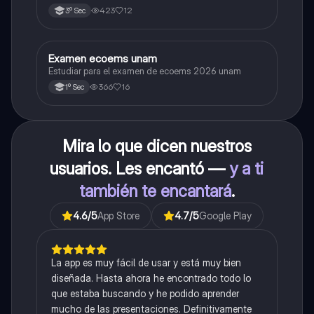
423
12
3º Sec
Examen ecoems unam
Español
Estudiar para el examen de ecoems 2026 unam
366
16
1º Sec
Mira lo que dicen nuestros
usuarios. Les encantó —
y a ti
también te encantará
.
4.6
/5
App Store
4.7
/5
Google Play
La app es muy fácil de usar y está muy bien
diseñada. Hasta ahora he encontrado todo lo
que estaba buscando y he podido aprender
mucho de las presentaciones. Definitivamente