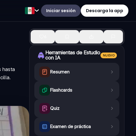
Iniciar sesión
Descarga la app
6
Herramientas de Estudio
NUEVO
con IA
s hasta
Resumen
illa.
Flashcards
Quiz
Examen de práctica