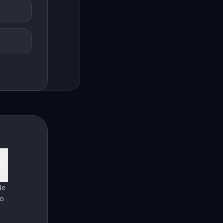
de
ro