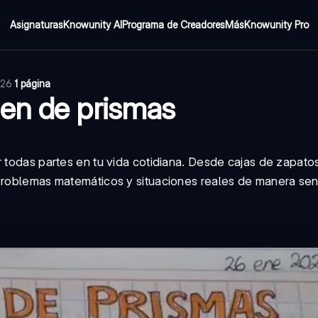
Asignaturas
Knowunity AI
Programa de Creadores
Más
Knowunity Pro
026
·
1 página
men de prismas
r todas partes en tu vida cotidiana. Desde cajas de zapato
problemas matemáticos y situaciones reales de manera senc