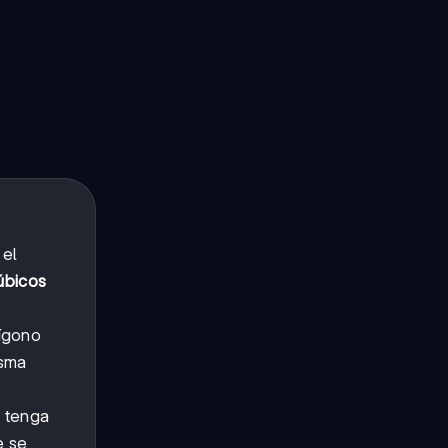
 el
úbicos
lígono
isma
s tenga
e se