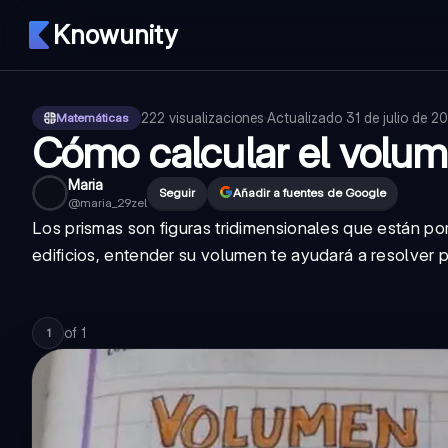
Knowunity
222
visualizaciones
·
Actualizado
31 de julio de 2
Matemáticas
Cómo calcular el volu
Maria
Seguir
Añadir a fuentes de Google
@
maria_29zel
Los prismas son figuras tridimensionales que están po
edificios, entender su volumen te ayudará a resolver 
of
1
1