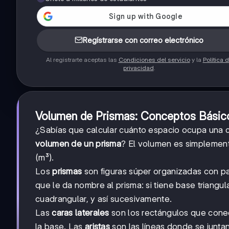
Regístrarse con correo electrónico
Al registrarte aceptas las
Condiciones del servicio
y la
Política 
privacidad
.
Volumen de Prismas: Conceptos Básic
¿Sabías que calcular cuánto espacio ocupa una
volumen de un prisma
? El volumen es simplemen
(m³).
Los
prismas
son figuras súper organizadas con p
que le da nombre al prisma: si tiene base triangula
cuadrangular, y así sucesivamente.
Las
caras laterales
son los rectángulos que conec
la base. Las
aristas
son las líneas donde se junta