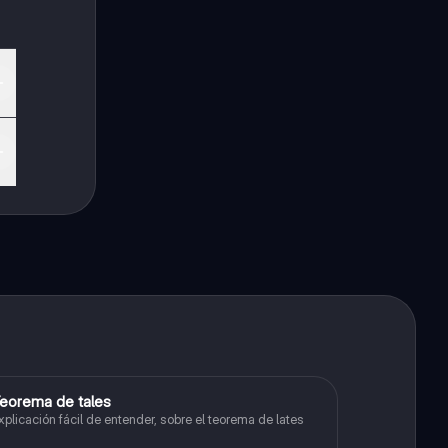
eorema de tales
Matemáticas
xplicación fácil de entender, sobre el teorema de lates