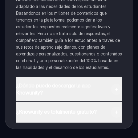
adaptado a las necesidades de los estudiantes.
Basándonos en los millones de contenidos que
tenemos en la plataforma, podemos dar a los
estudiantes respuestas realmente significativas y
relevantes. Pero no se trata solo de respuestas, el
compañero también guía a los estudiantes a través de
sus retos de aprendizaje diarios, con planes de
aprendizaje personalizados, cuestionarios o contenidos
en el chat y una personalización del 100% basada en
las habilidades y el desarrollo de los estudiantes.
¿Dónde puedo descargar la app
Knowunity?
Puedes descargar la app en Google Play Store y Apple
App Store.
¿Knowunity es totalmente gratuito?
¡Sí lo es! Tienes acceso totalmente gratuito a todo el
contenido de la app, puedes chatear con otros