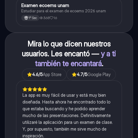
Examen ecoems unam
Español
Estudiar para el examen de ecoems 2026 unam
368
16
1º Sec
Mira lo que dicen nuestros
usuarios. Les encantó —
y a ti
también te encantará
.
4.6
/5
App Store
4.7
/5
Google Play
La app es muy fácil de usar y está muy bien
diseñada. Hasta ahora he encontrado todo lo
que estaba buscando y he podido aprender
mucho de las presentaciones. Definitivamente
utilizaré la aplicación para un examen de clase.
Y, por supuesto, también me sirve mucho de
inspiración.