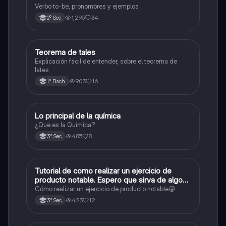
Verbo to-be, pronombres y ejemplos
1,295
34
2º Sec
Teorema de tales
Matemáticas
Explicación fácil de entender, sobre el teorema de
lates
903
16
1º Bach
Lo principal de la química
Química
¿Que es la Química?
485
8
3º Sec
Tutorial de como realizar un ejercicio de
Matemáticas
producto notable. Espero que sirva de algo💕
😜
Cómo realizar un ejercicio de producto notable😜
423
12
3º Sec