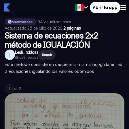
Abrir la app
104
visualizaciones
·
Matemáticas
Actualizado
25 de julio de 2026
·
2 páginas
Sistema de ecuaciones 2x2
método de IGUALACIÓN
Lesli_ roblozz
L
Seguir
@
lesli_roblozz
Este método consiste en despejar la misma incógnita en las
2 ecuaciones igualando los valores obtenidos
of
2
1