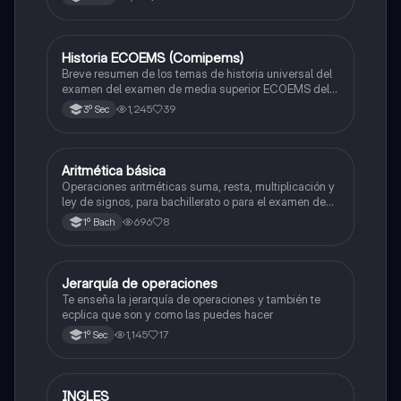
Historia ECOEMS (Comipems)
Historia
Breve resumen de los temas de historia universal del
examen del examen de media superior ECOEMS del
valle de México
1,245
39
3º Sec
Aritmética básica
Matemáticas
Operaciones aritméticas suma, resta, multiplicación y
ley de signos, para bachillerato o para el examen de
admisión a la universidad
696
8
1º Bach
Jerarquía de operaciones
Matemáticas
Te enseña la jerarquía de operaciones y también te
ecplica que son y como las puedes hacer
1,145
17
1º Sec
INGLES
Inglés