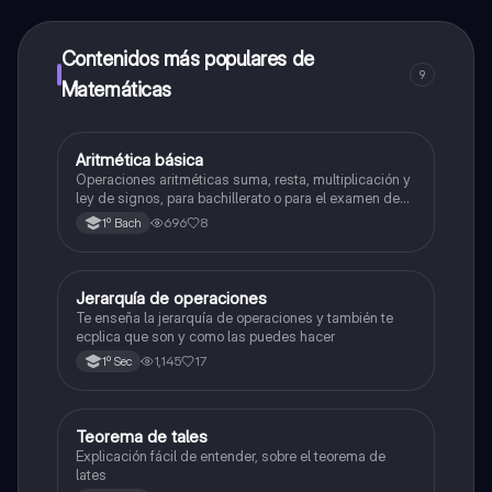
alumnos y recibir ayuda inmeditamente. Puedes ganar
dinero utilizando la aplicación, que te permitirá acceder
a determinadas funciones.
Contenidos más populares de
9
Matemáticas
Aritmética básica
Matemáticas
Operaciones aritméticas suma, resta, multiplicación y
ley de signos, para bachillerato o para el examen de
admisión a la universidad
696
8
1º Bach
Jerarquía de operaciones
Matemáticas
Te enseña la jerarquía de operaciones y también te
ecplica que son y como las puedes hacer
1,145
17
1º Sec
Teorema de tales
Matemáticas
Explicación fácil de entender, sobre el teorema de
lates