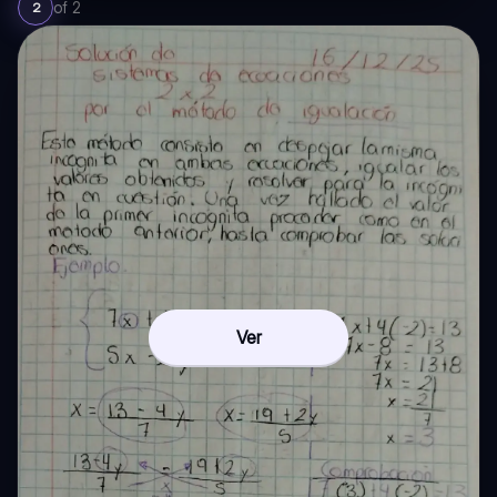
of
2
2
Ver