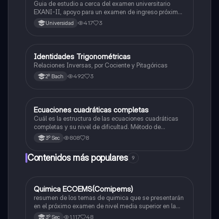
Guia de estudio a cerca del examen universitario
EXANI-II, apoyo para un examen de ingreso próximo
2026.
417
3
Universidad
Identidades Trigonométricas
Matemáticas
Relaciones Inversas, por Cociente y Pitagóricas
492
3
2º Bach
Ecuaciones cuadráticas completas
Matemáticas
Cuál es la estructura de las ecuaciones cuadráticas
completas y su nivel de dificultad. Método de
solucion
808
8
3º Sec
Contenidos más populares
9
Quimica ECOEMS(Comipems)
Química
resumen de los temas de quimica que se presentarán
en el próximo examen de nivel media superior en la
zona metropolitana de el valle de México
1,117
48
3º Sec