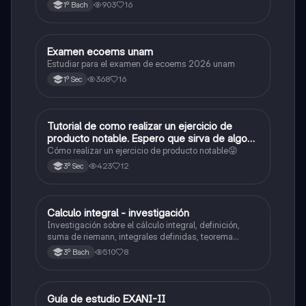
903
16
1º Bach
Examen ecoems unam
Español
Estudiar para el examen de ecoems 2026 unam
368
16
1º Sec
Tutorial de como realizar un ejercicio de
Matemáticas
producto notable. Espero que sirva de algo💕
😜
Cómo realizar un ejercicio de producto notable😜
423
12
3º Sec
Calculo integral - investigación
Matemáticas
Investigación sobre el cálculo integral, definición,
suma de riemann, integrales definidas, teorema
fundamental del cálculo, antiderivadas, integrales
510
8
3º Bach
indefinidas y ejemplos.
Guía de estudio EXANI-II
Historia