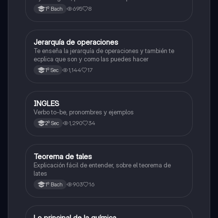
admisión a la universidad
695
8
1º Bach
Jerarquía de operaciones
Matemáticas
Te enseña la jerarquía de operaciones y también te
ecplica que son y como las puedes hacer
1,144
17
1º Sec
INGLES
Inglés
Verbo to-be, pronombres y ejemplos
1,290
34
2º Sec
Teorema de tales
Matemáticas
Explicación fácil de entender, sobre el teorema de
lates
903
16
1º Bach
Lo principal de la química
Química