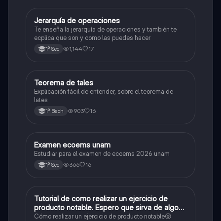
Jerarquía de operaciones
Matemáticas
Te enseña la jerarquía de operaciones y también te
ecplica que son y como las puedes hacer
1,144
17
1º Sec
Teorema de tales
Matemáticas
Explicación fácil de entender, sobre el teorema de
lates
903
16
1º Bach
Examen ecoems unam
Español
Estudiar para el examen de ecoems 2026 unam
366
16
1º Sec
Tutorial de como realizar un ejercicio de
Matemáticas
producto notable. Espero que sirva de algo💕
😜
Cómo realizar un ejercicio de producto notable😜