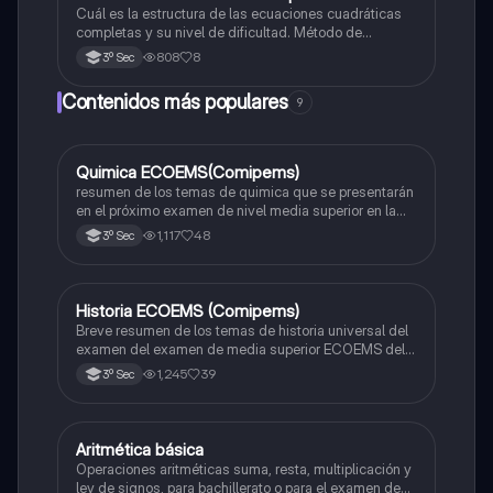
Cuál es la estructura de las ecuaciones cuadráticas
completas y su nivel de dificultad. Método de
solucion
808
8
3º Sec
Contenidos más populares
9
Quimica ECOEMS(Comipems)
Química
resumen de los temas de quimica que se presentarán
en el próximo examen de nivel media superior en la
zona metropolitana de el valle de México
1,117
48
3º Sec
Historia ECOEMS (Comipems)
Historia
Breve resumen de los temas de historia universal del
examen del examen de media superior ECOEMS del
valle de México
1,245
39
3º Sec
Aritmética básica
Matemáticas
Operaciones aritméticas suma, resta, multiplicación y
ley de signos, para bachillerato o para el examen de