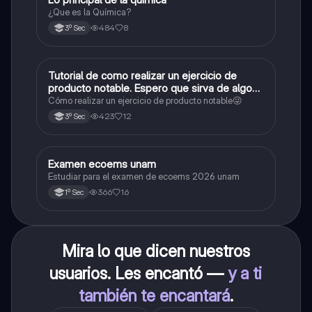
¿Que es la Química?
484
8
3º Sec
Tutorial de como realizar un ejercicio de
Matemáticas
producto notable. Espero que sirva de algo💕
😜
Cómo realizar un ejercicio de producto notable😜
423
12
3º Sec
Examen ecoems unam
Español
Estudiar para el examen de ecoems 2026 unam
366
16
1º Sec
Mira lo que dicen nuestros
usuarios. Les encantó —
y a ti
también te encantará
.