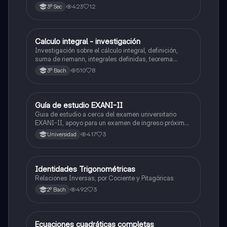
423
12
3º Sec
Calculo integral - investigación
Matemáticas
Investigación sobre el cálculo integral, definición,
suma de riemann, integrales definidas, teorema
fundamental del cálculo, antiderivadas, integrales
510
8
3º Bach
indefinidas y ejemplos.
Guía de estudio EXANI-II
Historia
Guia de estudio a cerca del examen universitario
EXANI-II, apoyo para un examen de ingreso próximo
2026.
417
3
Universidad
Identidades Trigonométricas
Matemáticas
Relaciones Inversas, por Cociente y Pitagóricas
492
3
2º Bach
Ecuaciones cuadráticas completas
Matemáticas