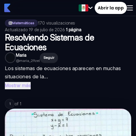
Abrir la app
170
visualizaciones
·
Matemáticas
Actualizado
19 de julio de 2026
·
1 página
Resolviendo Sistemas de
Ecuaciones
Maria
Seguir
@
maria_29zel
Los sistemas de ecuaciones aparecen en muchas
situaciones de la...
Mostrar más
of
1
1