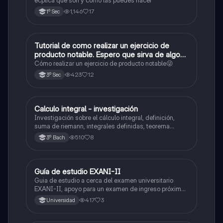
ecplica que son y como las puedes hacer
1,146
17
1º Sec
Tutorial de como realizar un ejercicio de
Matemáticas
producto notable. Espero que sirva de algo💕
😜
Cómo realizar un ejercicio de producto notable😜
423
12
3º Sec
Calculo integral - investigación
Matemáticas
Investigación sobre el cálculo integral, definición,
suma de riemann, integrales definidas, teorema
fundamental del cálculo, antiderivadas, integrales
510
8
3º Bach
indefinidas y ejemplos.
Guía de estudio EXANI-II
Historia
Guia de estudio a cerca del examen universitario
EXANI-II, apoyo para un examen de ingreso próximo
2026.
417
3
Universidad