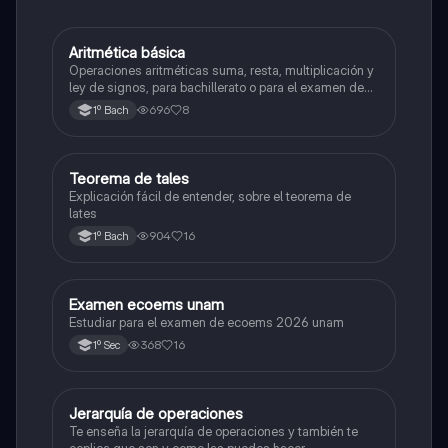
Aritmética básica
Matemáticas
Operaciones aritméticas suma, resta, multiplicación y
ley de signos, para bachillerato o para el examen de
admisión a la universidad
696
8
1º Bach
Teorema de tales
Matemáticas
Explicación fácil de entender, sobre el teorema de
lates
904
16
1º Bach
Examen ecoems unam
Español
Estudiar para el examen de ecoems 2026 unam
368
16
1º Sec
Jerarquía de operaciones
Matemáticas
Te enseña la jerarquía de operaciones y también te