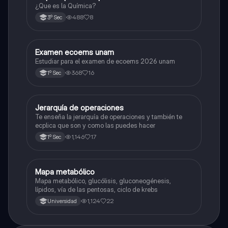
¿Que es la Química?
488
8
3º Sec
Examen ecoems unam
Español
Estudiar para el examen de ecoems 2026 unam
368
16
1º Sec
Jerarquía de operaciones
Matemáticas
Te enseña la jerarquía de operaciones y también te
ecplica que son y como las puedes hacer
1,146
17
1º Sec
Mapa metabólico
Biología
Mapa metabólico, glucólisis, gluconeogénesis,
lípidos, vía de las pentosas, ciclo de krebs
1,124
22
Universidad