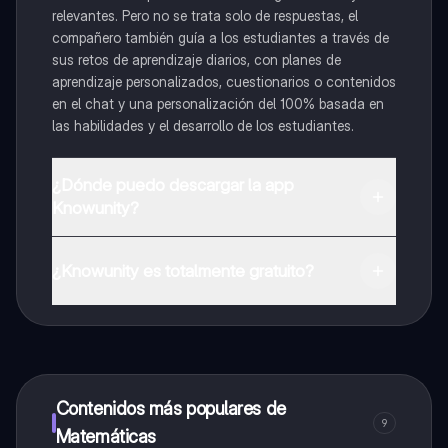
relevantes. Pero no se trata solo de respuestas, el
compañero también guía a los estudiantes a través de
sus retos de aprendizaje diarios, con planes de
aprendizaje personalizados, cuestionarios o contenidos
en el chat y una personalización del 100% basada en
las habilidades y el desarrollo de los estudiantes.
¿Dónde puedo descargar la app
Knowunity?
Puedes descargar la app en Google Play Store y Apple
App Store.
¿Knowunity es totalmente gratuito?
¡Sí lo es! Tienes acceso totalmente gratuito a todo el
contenido de la app, puedes chatear con otros
alumnos y recibir ayuda inmeditamente. Puedes ganar
dinero utilizando la aplicación, que te permitirá acceder
a determinadas funciones.
Contenidos más populares de
9
Matemáticas