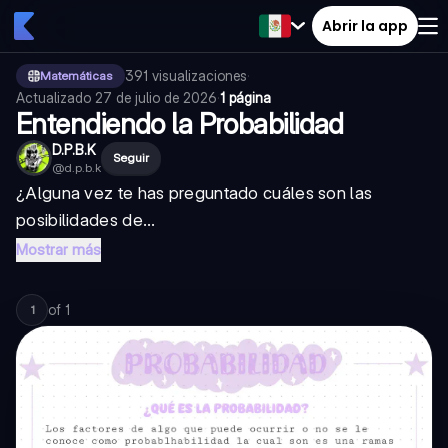
Abrir la app
391
visualizaciones
·
Matemáticas
Actualizado
27 de julio de 2026
·
1 página
Entendiendo la Probabilidad
D.P.B.K
Seguir
@
d.p.b.k
¿Alguna vez te has preguntado cuáles son las
posibilidades de...
Mostrar más
of
1
1