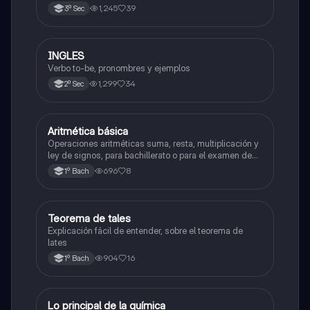
valle de México
1,245
39
3º Sec
INGLES
Inglés
Verbo to-be, pronombres y ejemplos
1,299
34
2º Sec
Aritmética básica
Matemáticas
Operaciones aritméticas suma, resta, multiplicación y
ley de signos, para bachillerato o para el examen de
admisión a la universidad
696
8
1º Bach
Teorema de tales
Matemáticas
Explicación fácil de entender, sobre el teorema de
lates
904
16
1º Bach
Lo principal de la química
Química