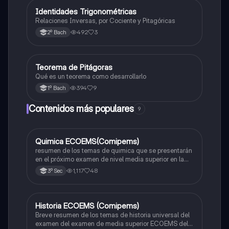
Identidades Trigonométricas
Matemáticas
Relaciones Inversas, por Cociente y Pitagóricas
492
3
2º Bach
Teorema de Pitágoras
Matemáticas
Qué es un teorema como desarrollarlo
394
9
1º Bach
Contenidos más populares
9
Quimica ECOEMS(Comipems)
Química
resumen de los temas de quimica que se presentarán
en el próximo examen de nivel media superior en la
zona metropolitana de el valle de México
1,117
48
3º Sec
Historia ECOEMS (Comipems)
Historia
Breve resumen de los temas de historia universal del
examen del examen de media superior ECOEMS del