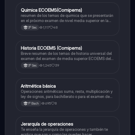
Quimica ECOEMS(Comipems)
Química
resumen de los temas de quimica que se presentarán
en el próximo examen de nivel media superior en la
zona metropolitana de el valle de México
1,117
48
3º Sec
Historia ECOEMS (Comipems)
Historia
Breve resumen de los temas de historia universal del
examen del examen de media superior ECOEMS del
valle de México
1,245
39
3º Sec
Aritmética básica
Matemáticas
Operaciones aritméticas suma, resta, multiplicación y
ley de signos, para bachillerato o para el examen de
admisión a la universidad
695
8
1º Bach
Jerarquía de operaciones
Matemáticas
Te enseña la jerarquía de operaciones y también te
ecplica que son y como las puedes hacer