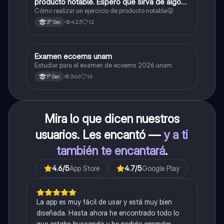
producto notable. Espero que sirva de algo💕
😜
Cómo realizar un ejercicio de producto notable😜
423
12
3º Sec
Examen ecoems unam
Español
Estudiar para el examen de ecoems 2026 unam
366
16
1º Sec
Mira lo que dicen nuestros
usuarios. Les encantó —
y a ti
también te encantará
.
4.6
/5
App Store
4.7
/5
Google Play
La app es muy fácil de usar y está muy bien
diseñada. Hasta ahora he encontrado todo lo
que estaba buscando y he podido aprender