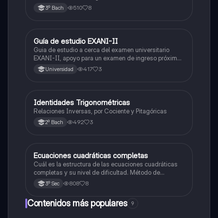
fundamental del cálculo, antiderivadas, integrales
510
8
3º Bach
indefinidas y ejemplos.
Guía de estudio EXANI-II
Historia
Guia de estudio a cerca del examen universitario
EXANI-II, apoyo para un examen de ingreso próximo
2026.
417
3
Universidad
Identidades Trigonométricas
Matemáticas
Relaciones Inversas, por Cociente y Pitagóricas
492
3
2º Bach
Ecuaciones cuadráticas completas
Matemáticas
Cuál es la estructura de las ecuaciones cuadráticas
completas y su nivel de dificultad. Método de
solucion
808
8
3º Sec
Contenidos más populares
9