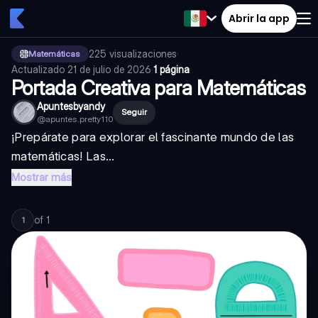
Abrir la app
225
visualizaciones
·
Matemáticas
Actualizado
21 de julio de 2026
·
1 página
Portada Creativa para Matemáticas
Apuntesbyandy
Seguir
@
apuntes.pretty110
¡Prepárate para explorar el fascinante mundo de las
matemáticas! Las...
Mostrar más
of
1
1