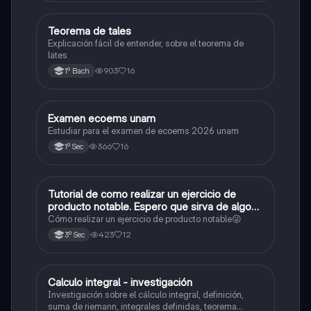
Teorema de tales
Matemáticas
Explicación fácil de entender, sobre el teorema de
lates
903
16
1º Bach
Examen ecoems unam
Español
Estudiar para el examen de ecoems 2026 unam
366
16
1º Sec
Tutorial de como realizar un ejercicio de
Matemáticas
producto notable. Espero que sirva de algo💕
😜
Cómo realizar un ejercicio de producto notable😜
423
12
3º Sec
Calculo integral - investigación
Matemáticas
Investigación sobre el cálculo integral, definición,
suma de riemann, integrales definidas, teorema