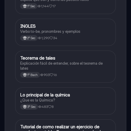
1,144
17
1º Sec
INGLES
Inglés
Verbo to-be, pronombres y ejemplos
1,290
34
2º Sec
Teorema de tales
Matemáticas
Explicación fácil de entender, sobre el teorema de
lates
903
16
1º Bach
Lo principal de la química
Química
¿Que es la Química?
483
8
3º Sec
Tutorial de como realizar un ejercicio de
Matemáticas