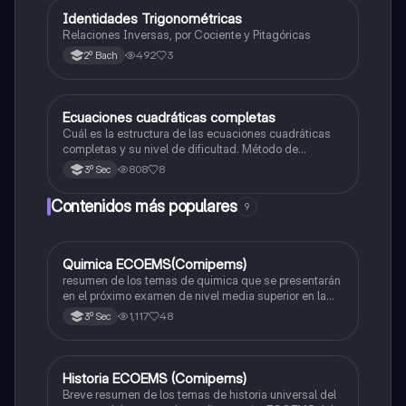
Identidades Trigonométricas
Matemáticas
Relaciones Inversas, por Cociente y Pitagóricas
492
3
2º Bach
Ecuaciones cuadráticas completas
Matemáticas
Cuál es la estructura de las ecuaciones cuadráticas
completas y su nivel de dificultad. Método de
solucion
808
8
3º Sec
Contenidos más populares
9
Quimica ECOEMS(Comipems)
Química
resumen de los temas de quimica que se presentarán
en el próximo examen de nivel media superior en la
zona metropolitana de el valle de México
1,117
48
3º Sec
Historia ECOEMS (Comipems)
Historia
Breve resumen de los temas de historia universal del