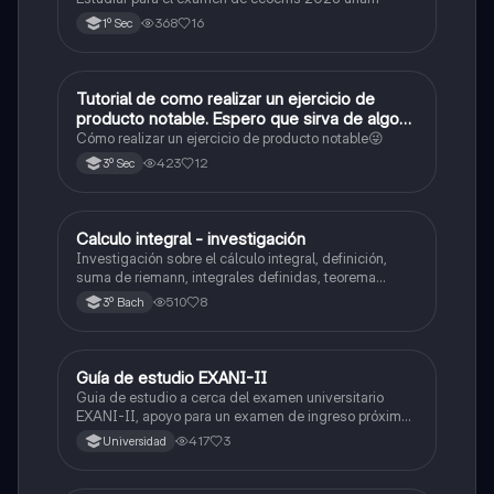
368
16
1º Sec
Tutorial de como realizar un ejercicio de
Matemáticas
producto notable. Espero que sirva de algo💕
😜
Cómo realizar un ejercicio de producto notable😜
423
12
3º Sec
Calculo integral - investigación
Matemáticas
Investigación sobre el cálculo integral, definición,
suma de riemann, integrales definidas, teorema
fundamental del cálculo, antiderivadas, integrales
510
8
3º Bach
indefinidas y ejemplos.
Guía de estudio EXANI-II
Historia
Guia de estudio a cerca del examen universitario
EXANI-II, apoyo para un examen de ingreso próximo
2026.
417
3
Universidad