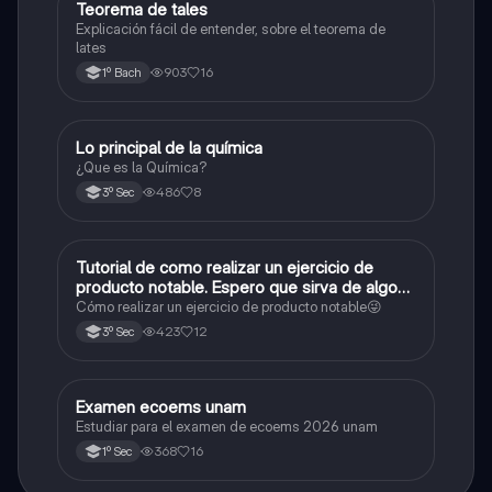
Teorema de tales
Matemáticas
Explicación fácil de entender, sobre el teorema de
lates
903
16
1º Bach
Lo principal de la química
Química
¿Que es la Química?
486
8
3º Sec
Tutorial de como realizar un ejercicio de
Matemáticas
producto notable. Espero que sirva de algo💕
😜
Cómo realizar un ejercicio de producto notable😜
423
12
3º Sec
Examen ecoems unam
Español
Estudiar para el examen de ecoems 2026 unam
368
16
1º Sec