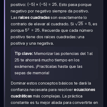
(-5)
(
−
5
)
×
(
−
5
)
=
25
positivo:
. Esto pasa porque
\times
negativo por negativo siempre da positivo.
(-5) =
Las
raíces cuadradas
son exactamente lo
25
\sqrt{25}
25
=
5
contrario de elevar al cuadrado. Si
, es
= 5
2
5^2
5
=
25
porque
. Recuerda que cada número
=
positivo tiene dos raíces cuadradas: una
25
positiva y una negativa.
Tip clave:
Memorizar las potencias del 1 al
25 te ahorrará mucho tiempo en los
exámenes. ¡Practícalas hasta que las
sepas de memoria!
Dominar estos conceptos básicos te dará la
confianza necesaria para resolver
ecuaciones
cuadráticas
más complejas. La práctica
constante es tu mejor aliada para convertirte en