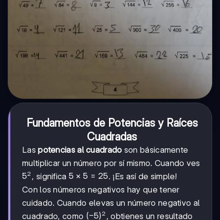
Fundamentos de Potencias y Raíces
Cuadradas
Las
potencias al cuadrado
son básicamente
multiplicar un número por sí mismo. Cuando ves
2
5^2
5
5
5
×
5
=
25
, significa
. ¡Es así de simple!
\times
Con los números negativos hay que tener
5 =
cuidado. Cuando elevas un número negativo al
25
2
(-5)^2
(
−
5
)
cuadrado, como
, obtienes un resultado