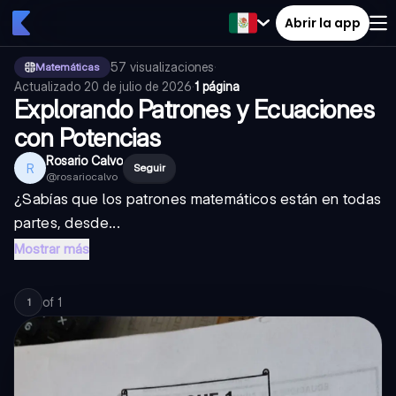
Abrir la app
57
visualizaciones
·
Matemáticas
Actualizado
20 de julio de 2026
·
1 página
Explorando Patrones y Ecuaciones
con Potencias
Rosario Calvo
R
Seguir
@
rosariocalvo
¿Sabías que los patrones matemáticos están en todas
partes, desde...
Mostrar más
of
1
1