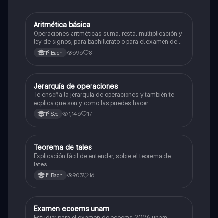
Aritmética básica
Matemáticas
Operaciones aritméticas suma, resta, multiplicación y
ley de signos, para bachillerato o para el examen de
admisión a la universidad
696
8
1º Bach
Jerarquía de operaciones
Matemáticas
Te enseña la jerarquía de operaciones y también te
ecplica que son y como las puedes hacer
1,146
17
1º Sec
Teorema de tales
Matemáticas
Explicación fácil de entender, sobre el teorema de
lates
903
16
1º Bach
Examen ecoems unam
Español
Estudiar para el examen de ecoems 2026 unam