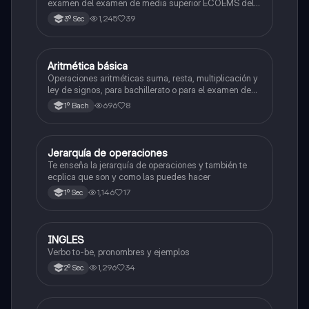
examen del examen de media superior ECOEMS del
valle de México
1,245
39
3º Sec
Aritmética básica
Matemáticas
Operaciones aritméticas suma, resta, multiplicación y
ley de signos, para bachillerato o para el examen de
admisión a la universidad
696
8
1º Bach
Jerarquía de operaciones
Matemáticas
Te enseña la jerarquía de operaciones y también te
ecplica que son y como las puedes hacer
1,146
17
1º Sec
INGLES
Inglés
Verbo to-be, pronombres y ejemplos
1,296
34
2º Sec