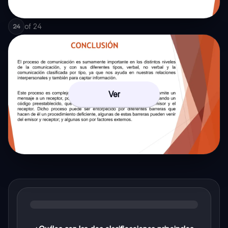
of
24
24
Ver