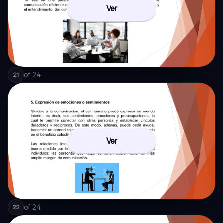
Ver
of
24
21
Ver
of
24
22