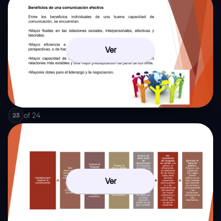
Ver
of
24
23
Ver