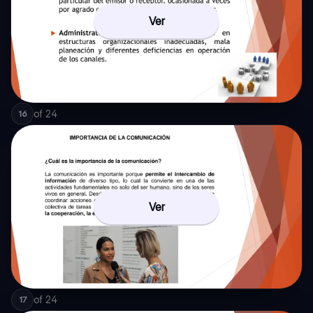
Ver
of
24
16
Ver
of
24
17