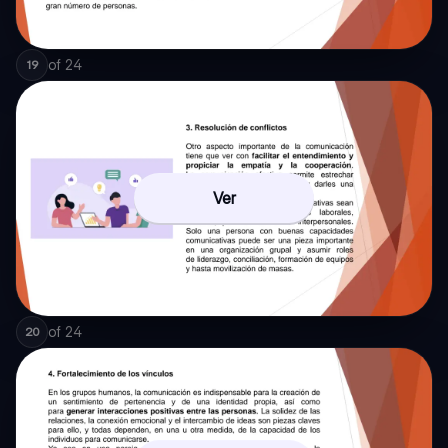
of
24
19
Ver
of
24
20