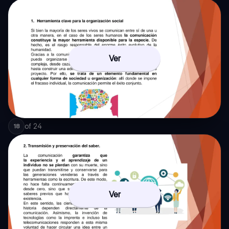
Ver
of
24
18
Ver