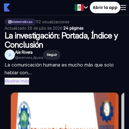
Abrir la app
92
visualizaciones
·
Matemáticas
Actualizado
28 de julio de 2026
·
24 páginas
La investigación: Portada, Índice y
Conclusión
Ale Rivera
A
Seguir
@
alerivera_8juwq
La comunicación humana es mucho más que solo
hablar con...
Mostrar más