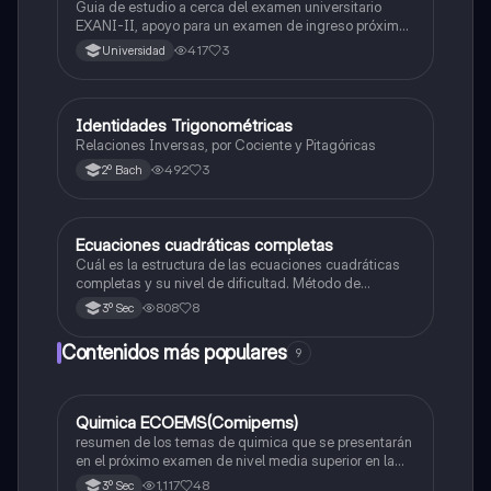
Guia de estudio a cerca del examen universitario
EXANI-II, apoyo para un examen de ingreso próximo
2026.
417
3
Universidad
Identidades Trigonométricas
Matemáticas
Relaciones Inversas, por Cociente y Pitagóricas
492
3
2º Bach
Ecuaciones cuadráticas completas
Matemáticas
Cuál es la estructura de las ecuaciones cuadráticas
completas y su nivel de dificultad. Método de
solucion
808
8
3º Sec
Contenidos más populares
9
Quimica ECOEMS(Comipems)
Química
resumen de los temas de quimica que se presentarán
en el próximo examen de nivel media superior en la
zona metropolitana de el valle de México
1,117
48
3º Sec