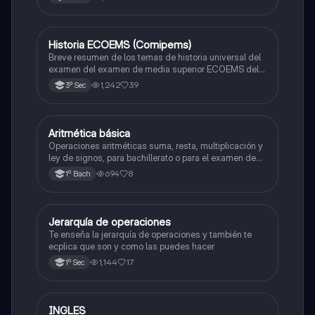
Historia ECOEMS (Comipems)
Historia
Breve resumen de los temas de historia universal del
examen del examen de media superior ECOEMS del
valle de México
1,242
39
3º Sec
Aritmética básica
Matemáticas
Operaciones aritméticas suma, resta, multiplicación y
ley de signos, para bachillerato o para el examen de
admisión a la universidad
694
8
1º Bach
Jerarquía de operaciones
Matemáticas
Te enseña la jerarquía de operaciones y también te
ecplica que son y como las puedes hacer
1,144
17
1º Sec
INGLES
Inglés