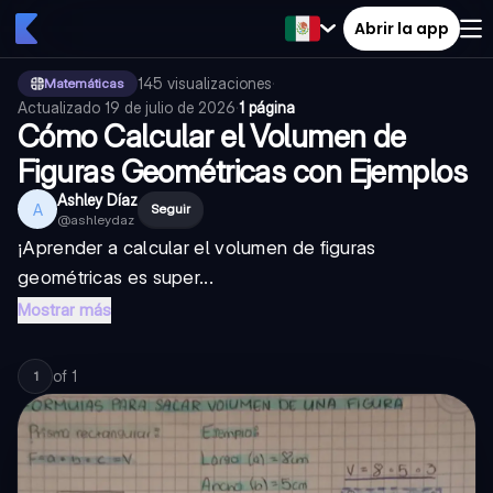
Abrir la app
145
visualizaciones
·
Matemáticas
Actualizado
19 de julio de 2026
·
1 página
Cómo Calcular el Volumen de
Figuras Geométricas con Ejemplos
Ashley Díaz
A
Seguir
@
ashleydaz
¡Aprender a calcular el volumen de figuras
geométricas es super...
Mostrar más
of
1
1