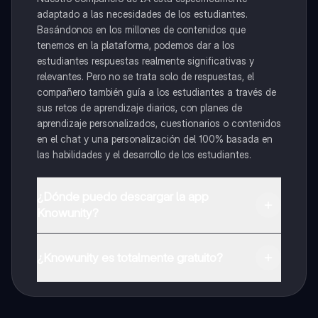
adaptado a las necesidades de los estudiantes.
Basándonos en los millones de contenidos que
tenemos en la plataforma, podemos dar a los
estudiantes respuestas realmente significativas y
relevantes. Pero no se trata solo de respuestas, el
compañero también guía a los estudiantes a través de
sus retos de aprendizaje diarios, con planes de
aprendizaje personalizados, cuestionarios o contenidos
en el chat y una personalización del 100% basada en
las habilidades y el desarrollo de los estudiantes.
¿Dónde puedo descargar la app
Knowunity?
Puedes descargar la app en Google Play Store y Apple
App Store.
¿Knowunity es totalmente gratuito?
¡Sí lo es! Tienes acceso totalmente gratuito a todo el
contenido de la app, puedes chatear con otros