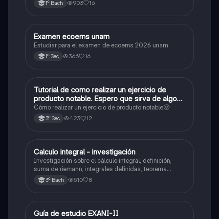
903
16
1º Bach
Examen ecoems unam
Español
Estudiar para el examen de ecoems 2026 unam
366
16
1º Sec
Tutorial de como realizar un ejercicio de
Matemáticas
producto notable. Espero que sirva de algo💕
😜
Cómo realizar un ejercicio de producto notable😜
423
12
3º Sec
Calculo integral - investigación
Matemáticas
Investigación sobre el cálculo integral, definición,
suma de riemann, integrales definidas, teorema
fundamental del cálculo, antiderivadas, integrales
510
8
3º Bach
indefinidas y ejemplos.
Guía de estudio EXANI-II
Historia