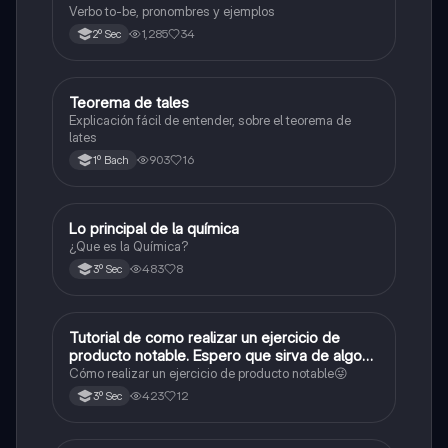
Verbo to-be, pronombres y ejemplos
1,285
34
2º Sec
Teorema de tales
Matemáticas
Explicación fácil de entender, sobre el teorema de
lates
903
16
1º Bach
Lo principal de la química
Química
¿Que es la Química?
483
8
3º Sec
Tutorial de como realizar un ejercicio de
Matemáticas
producto notable. Espero que sirva de algo💕
😜
Cómo realizar un ejercicio de producto notable😜
423
12
3º Sec