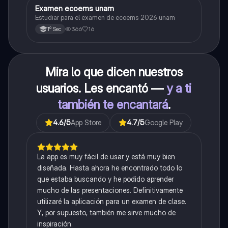
Examen ecoems unam
Español
Estudiar para el examen de ecoems 2026 unam
366
16
1º Sec
Mira lo que dicen nuestros
usuarios. Les encantó —
y a ti
también te encantará
.
4.6
/5
App Store
4.7
/5
Google Play
La app es muy fácil de usar y está muy bien
diseñada. Hasta ahora he encontrado todo lo
que estaba buscando y he podido aprender
mucho de las presentaciones. Definitivamente
utilizaré la aplicación para un examen de clase.
Y, por supuesto, también me sirve mucho de
inspiración.