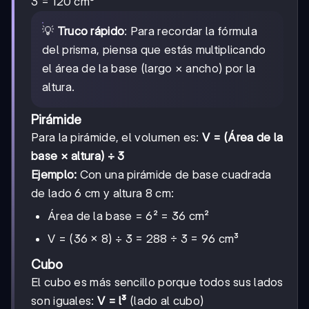
3 = 120 cm³
💡
Truco rápido
: Para recordar la fórmula
del prisma, piensa que estás multiplicando
el área de la base (largo × ancho) por la
altura.
Pirámide
Para la pirámide, el volumen es:
V = (Área de la
base × altura) ÷ 3
Ejemplo:
Con una pirámide de base cuadrada
de lado 6 cm y altura 8 cm:
Área de la base = 6² = 36 cm²
V = (36 × 8) ÷ 3 = 288 ÷ 3 = 96 cm³
Cubo
El cubo es más sencillo porque todos sus lados
son iguales:
V = l³
(lado al cubo)