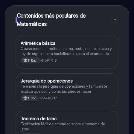
alumnos y recibir ayuda inmeditamente. Puedes ganar
dinero utilizando la aplicación, que te permitirá acceder
a determinadas funciones.
Contenidos más populares de
9
Matemáticas
Aritmética básica
Matemáticas
Operaciones aritméticas suma, resta, multiplicación y
ley de signos, para bachillerato o para el examen de
admisión a la universidad
694
8
1º Bach
Jerarquía de operaciones
Matemáticas
Te enseña la jerarquía de operaciones y también te
ecplica que son y como las puedes hacer
1,144
17
1º Sec
Teorema de tales
Matemáticas
Explicación fácil de entender, sobre el teorema de
lates