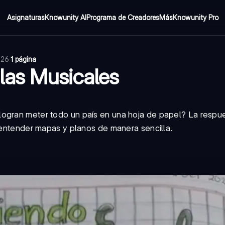
Asignaturas
Knowunity AI
Programa de Creadores
Más
Knowunity Pro
026
·
1 página
las Musicales
logran meter todo un país en una hoja de papel? La respu
e entender mapas y planos de manera sencilla.