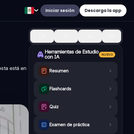
Iniciar sesión
Descarga la app
2
Herramientas de Estudio
NUEVO
con IA
esta está en
Resumen
Flashcards
Quiz
Examen de práctica