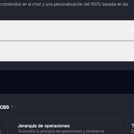
o contenidos en el chat y una personalización del 100% basada en las
 App Store.
l contenido de la app, puedes chatear con otros alumnos y recibir ayuda
cación, que te permitirá acceder a determinadas funciones.
icas
9
Jerarquía de operaciones
T
Matemáticas
y
Te enseña la jerarquía de operaciones y también te
E