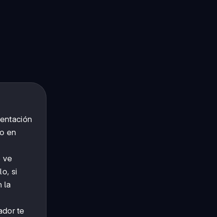
sentación
lo en
e ve
o, si
 la
ador te