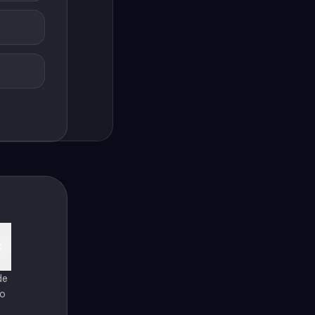
de
ro