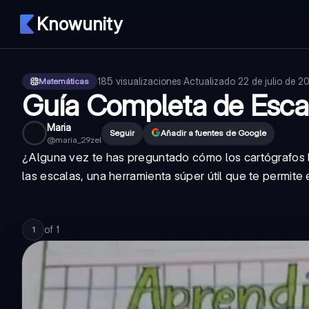
Knowunity
185
visualizaciones
·
Actualizado
22 de julio de 2
Matemáticas
Guía Completa de Esca
Maria
Seguir
Añadir a fuentes de Google
@
maria_29zel
¿Alguna vez te has preguntado cómo los cartógrafos 
las escalas, una herramienta súper útil que te permit
of
1
1