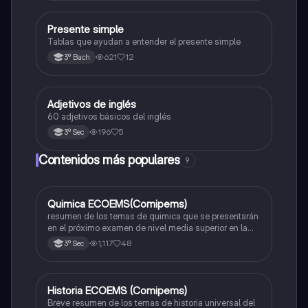
Presente simple
Inglés
Tablas que ayudan a entender el presente simple
621
12
3º Bach
Adjetivos de inglés
Inglés
60 adjetivos básicos del inglés
196
5
3º Sec
Contenidos más populares
9
Quimica ECOEMS(Comipems)
Química
resumen de los temas de quimica que se presentarán
en el próximo examen de nivel media superior en la
zona metropolitana de el valle de México
1,117
48
3º Sec
Historia ECOEMS (Comipems)
Historia
Breve resumen de los temas de historia universal del