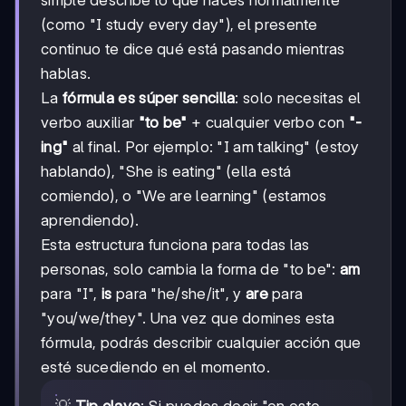
(como "I study every day"), el presente
continuo te dice qué está pasando mientras
hablas.
La
fórmula es súper sencilla
: solo necesitas el
verbo auxiliar
"to be"
+ cualquier verbo con
"-
ing"
al final. Por ejemplo: "I am talking" (estoy
hablando), "She is eating" (ella está
comiendo), o "We are learning" (estamos
aprendiendo).
Esta estructura funciona para todas las
personas, solo cambia la forma de "to be":
am
para "I",
is
para "he/she/it", y
are
para
"you/we/they". Una vez que domines esta
fórmula, podrás describir cualquier acción que
esté sucediendo en el momento.
💡
Tip clave
: Si puedes decir "en este