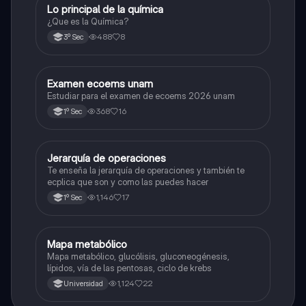
Lo principal de la química
Química
¿Que es la Química?
488
8
3º Sec
Examen ecoems unam
Español
Estudiar para el examen de ecoems 2026 unam
368
16
1º Sec
Jerarquía de operaciones
Matemáticas
Te enseña la jerarquía de operaciones y también te
ecplica que son y como las puedes hacer
1,146
17
1º Sec
Mapa metabólico
Biología
Mapa metabólico, glucólisis, gluconeogénesis,
lípidos, vía de las pentosas, ciclo de krebs
1,124
22
Universidad