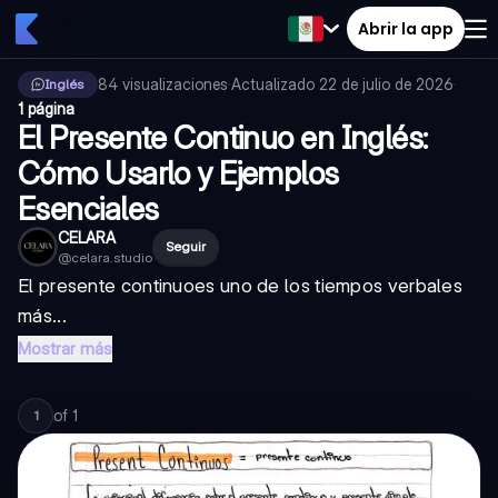
Abrir la app
84
visualizaciones
·
Actualizado
22 de julio de 2026
·
Inglés
1 página
El Presente Continuo en Inglés:
Cómo Usarlo y Ejemplos
Esenciales
CELARA
Seguir
@
celara.studio
El
presente continuo
es uno de los tiempos verbales
más...
Mostrar más
of
1
1