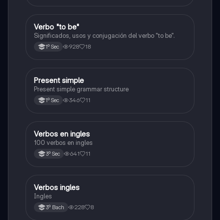
Verbo "to be"
Inglés
Significados, usos y conjugación del verbo "to be".
928
18
1º Sec
Present simple
Inglés
Present simple grammar structure
346
11
1º Sec
Verbos en ingles
Inglés
100 verbos en ingles
641
11
3º Sec
Verbos ingles
Inglés
Ingles
228
8
3º Bach