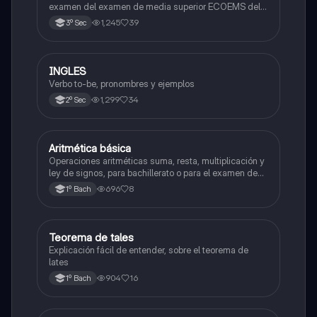
examen del examen de media superior ECOEMS del
valle de México
1,245
39
3º Sec
INGLES
Inglés
Verbo to-be, pronombres y ejemplos
1,299
34
2º Sec
Aritmética básica
Matemáticas
Operaciones aritméticas suma, resta, multiplicación y
ley de signos, para bachillerato o para el examen de
admisión a la universidad
696
8
1º Bach
Teorema de tales
Matemáticas
Explicación fácil de entender, sobre el teorema de
lates
904
16
1º Bach