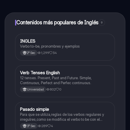
contenido de la app, puedes chatear con otros
alumnos y recibir ayuda inmeditamente. Puedes ganar
dinero utilizando la aplicación, que te permitirá acceder
a determinadas funciones.
Contenidos más populares de Inglés
9
INGLES
Inglés
Verbo to-be, pronombres y ejemplos
1,299
34
2º Sec
V
Verb Tenses English
Inglés
12 tenses. Present, Past and Future. Simple,
Continuous, Perfect and Perfec continuous.
802
0
Universidad
Pasado simple
Inglés
Para que se utiliza,reglas de loa verbos regulares y
irregulres,como se modifica el verbo to be con el
pasado simple.
289
4
3º Sec