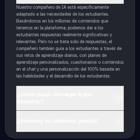
Nuestro compañero de IA está específicamente
adaptado a las necesidades de los estudiantes.
Basándonos en los millones de contenidos que
tenemos en la plataforma, podemos dar a los
estudiantes respuestas realmente significativas y
relevantes. Pero no se trata solo de respuestas, el
compañero también guía a los estudiantes a través de
sus retos de aprendizaje diarios, con planes de
aprendizaje personalizados, cuestionarios o contenidos
en el chat y una personalización del 100% basada en
las habilidades y el desarrollo de los estudiantes.
¿Dónde puedo descargar la app
Knowunity?
Puedes descargar la app en Google Play Store y Apple
App Store.
¿Knowunity es totalmente gratuito?
¡Sí lo es! Tienes acceso totalmente gratuito a todo el