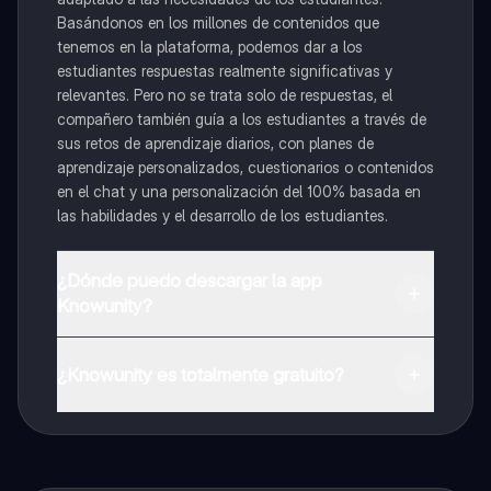
Basándonos en los millones de contenidos que
tenemos en la plataforma, podemos dar a los
estudiantes respuestas realmente significativas y
relevantes. Pero no se trata solo de respuestas, el
compañero también guía a los estudiantes a través de
sus retos de aprendizaje diarios, con planes de
aprendizaje personalizados, cuestionarios o contenidos
en el chat y una personalización del 100% basada en
las habilidades y el desarrollo de los estudiantes.
¿Dónde puedo descargar la app
Knowunity?
Puedes descargar la app en Google Play Store y Apple
App Store.
¿Knowunity es totalmente gratuito?
¡Sí lo es! Tienes acceso totalmente gratuito a todo el
contenido de la app, puedes chatear con otros
alumnos y recibir ayuda inmeditamente. Puedes ganar