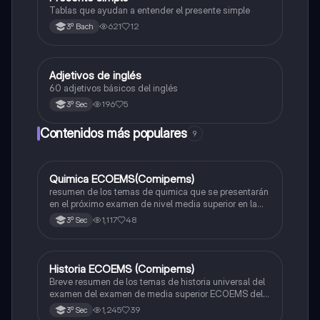
Tablas que ayudan a entender el presente simple
621
12
3º Bach
Adjetivos de inglés
Inglés
60 adjetivos básicos del inglés
196
5
3º Sec
Contenidos más populares
9
Quimica ECOEMS(Comipems)
Química
resumen de los temas de quimica que se presentarán
en el próximo examen de nivel media superior en la
zona metropolitana de el valle de México
1,117
48
3º Sec
Historia ECOEMS (Comipems)
Historia
Breve resumen de los temas de historia universal del
examen del examen de media superior ECOEMS del
valle de México
1,245
39
3º Sec