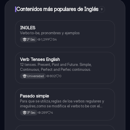
dinero utilizando la aplicación, que te permitirá acceder
a determinadas funciones.
Contenidos más populares de Inglés
9
INGLES
Inglés
Verbo to-be, pronombres y ejemplos
1,299
34
2º Sec
V
Verb Tenses English
Inglés
12 tenses. Present, Past and Future. Simple,
Continuous, Perfect and Perfec continuous.
802
0
Universidad
Pasado simple
Inglés
Para que se utiliza,reglas de loa verbos regulares y
irregulres,como se modifica el verbo to be con el
pasado simple.
289
4
3º Sec