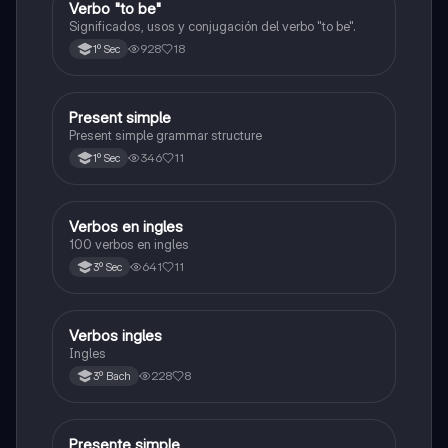
Verbo "to be"
Inglés
Significados, usos y conjugación del verbo "to be".
928
18
1º Sec
Present simple
Inglés
Present simple grammar structure
346
11
1º Sec
Verbos en ingles
Inglés
100 verbos en ingles
641
11
3º Sec
Verbos ingles
Inglés
Ingles
228
8
3º Bach
Presente simple
Inglés