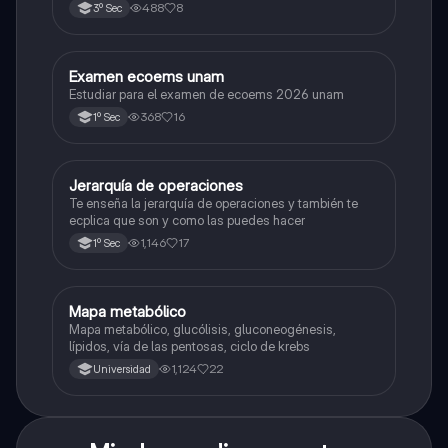
488
8
3º Sec
Examen ecoems unam
Español
Estudiar para el examen de ecoems 2026 unam
368
16
1º Sec
Jerarquía de operaciones
Matemáticas
Te enseña la jerarquía de operaciones y también te
ecplica que son y como las puedes hacer
1,146
17
1º Sec
Mapa metabólico
Biología
Mapa metabólico, glucólisis, gluconeogénesis,
lípidos, vía de las pentosas, ciclo de krebs
1,124
22
Universidad