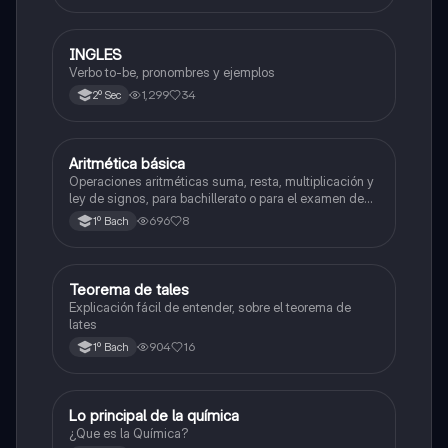
INGLES
Inglés
Verbo to-be, pronombres y ejemplos
1,299
34
2º Sec
Aritmética básica
Matemáticas
Operaciones aritméticas suma, resta, multiplicación y
ley de signos, para bachillerato o para el examen de
admisión a la universidad
696
8
1º Bach
Teorema de tales
Matemáticas
Explicación fácil de entender, sobre el teorema de
lates
904
16
1º Bach
Lo principal de la química
Química
¿Que es la Química?