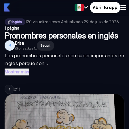
Abrir la app
120
visualizaciones
·
Actualizado
29 de julio de 2026
·
Inglés
1 página
Pronombres personales en inglés
Brisa
B
Seguir
@
brisa_kas1x
Los pronombres personales son súper importantes en
inglés porque son...
Mostrar más
of
1
1