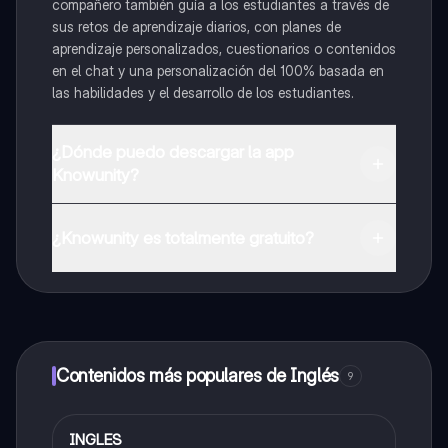
compañero también guía a los estudiantes a través de
sus retos de aprendizaje diarios, con planes de
aprendizaje personalizados, cuestionarios o contenidos
en el chat y una personalización del 100% basada en
las habilidades y el desarrollo de los estudiantes.
¿Dónde puedo descargar la app
Knowunity?
Puedes descargar la app en Google Play Store y Apple
App Store.
¿Knowunity es totalmente gratuito?
¡Sí lo es! Tienes acceso totalmente gratuito a todo el
contenido de la app, puedes chatear con otros
alumnos y recibir ayuda inmeditamente. Puedes ganar
dinero utilizando la aplicación, que te permitirá acceder
a determinadas funciones.
Contenidos más populares de Inglés
9
INGLES
Inglés