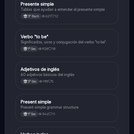
Presente simple
Inglés
Tablas que ayudan a entender el presente simple
621
12
3º Bach
Verbo "to be"
Inglés
Significados, usos y conjugación del verbo "to be".
928
18
1º Sec
Adjetivos de inglés
Inglés
60 adjetivos básicos del inglés
195
5
3º Sec
Present simple
Inglés
Present simple grammar structure
346
11
1º Sec