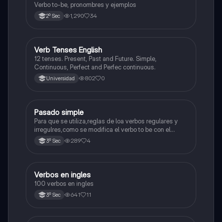
Verbo to-be, pronombres y ejemplos
1,290
34
2º Sec
V
Verb Tenses English
Inglés
12 tenses. Present, Past and Future. Simple,
Continuous, Perfect and Perfec continuous.
802
0
Universidad
Pasado simple
Inglés
Para que se utiliza,reglas de loa verbos regulares y
irregulres,como se modifica el verbo to be con el
pasado simple.
289
4
3º Sec
Verbos en ingles
Inglés
100 verbos en ingles
641
11
3º Sec