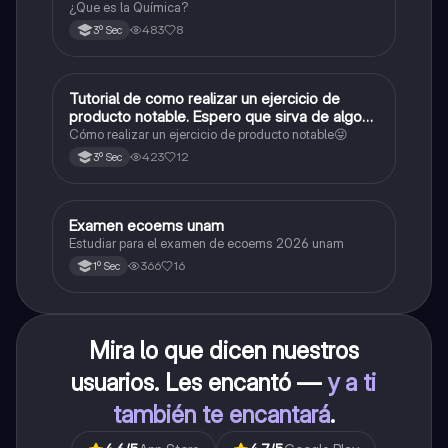
¿Que es la Química?
483
8
3º Sec
Tutorial de como realizar un ejercicio de
Matemáticas
producto notable. Espero que sirva de algo💕
😜
Cómo realizar un ejercicio de producto notable😜
423
12
3º Sec
Examen ecoems unam
Español
Estudiar para el examen de ecoems 2026 unam
366
16
1º Sec
Mira lo que dicen nuestros
usuarios. Les encantó —
y a ti
también te encantará
.