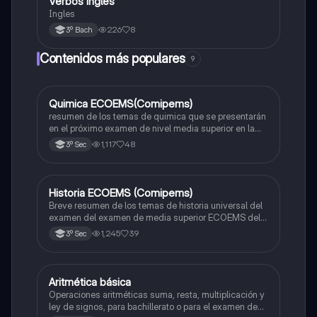
Verbos ingles
Inglés
Ingles
226
8
3º Bach
Contenidos más populares
9
Quimica ECOEMS(Comipems)
Química
resumen de los temas de quimica que se presentarán
en el próximo examen de nivel media superior en la
zona metropolitana de el valle de México
1,117
48
3º Sec
Historia ECOEMS (Comipems)
Historia
Breve resumen de los temas de historia universal del
examen del examen de media superior ECOEMS del
valle de México
1,245
39
3º Sec
Aritmética básica
Matemáticas
Operaciones aritméticas suma, resta, multiplicación y
ley de signos, para bachillerato o para el examen de