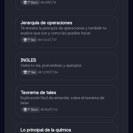
admisión a la universidad
695
8
1º Bach
Jerarquía de operaciones
Matemáticas
Te enseña la jerarquía de operaciones y también te
ecplica que son y como las puedes hacer
1,144
17
1º Sec
INGLES
Inglés
Verbo to-be, pronombres y ejemplos
1,290
34
2º Sec
Teorema de tales
Matemáticas
Explicación fácil de entender, sobre el teorema de
lates
903
16
1º Bach
Lo principal de la química
Química