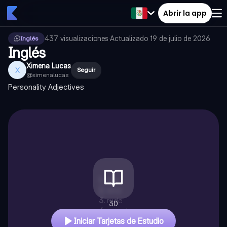
Abrir la app
437
visualizaciones
·
Actualizado
19 de julio de 2026
Inglés
Inglés
Ximena Lucas
X
Seguir
@
ximenalucas
Personality Adjectives
1
.
nice
2
.
kind
3
.
rude
30
4
.
sweet
Iniciar Tarjetas de Estudio