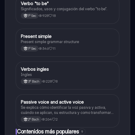
Verbo "to be"
Inglés
Significados, usos y conjugación del verbo "to be".
928
18
1º Sec
Present simple
Inglés
Present simple grammar structure
346
11
1º Sec
Verbos ingles
Inglés
Ingles
228
8
3º Bach
Passive voice and active voice
Inglés
Se explica cómo identificar la voz pasiva y activa,
cuándo se aplican, su estructura y como transformar
voz pasiva a activa y viceversa.
264
2
2º Bach
Contenidos más populares
9