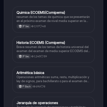
Quimica ECOEMS(Comipems)
Química
resumen de los temas de quimica que se presentarán
en el próximo examen de nivel media superior en la
zona metropolitana de el valle de México
1,117
48
3º Sec
Historia ECOEMS (Comipems)
Historia
Breve resumen de los temas de historia universal del
examen del examen de media superior ECOEMS del
valle de México
1,245
39
3º Sec
Aritmética básica
Matemáticas
Operaciones aritméticas suma, resta, multiplicación y
ley de signos, para bachillerato o para el examen de
admisión a la universidad
696
8
1º Bach
Jerarquía de operaciones
Matemáticas
Te enseña la jerarquía de operaciones y también te