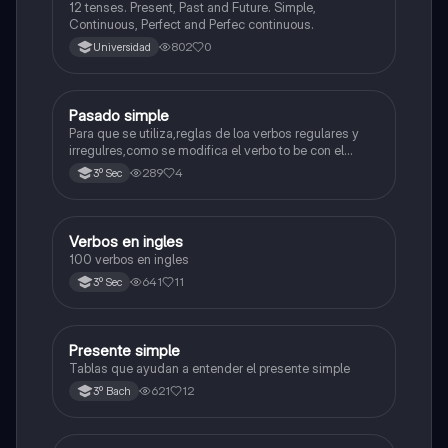
12 tenses. Present, Past and Future. Simple,
Continuous, Perfect and Perfec continuous.
802
0
Universidad
Pasado simple
Inglés
Para que se utiliza,reglas de loa verbos regulares y
irregulres,como se modifica el verbo to be con el
pasado simple.
289
4
3º Sec
Verbos en ingles
Inglés
100 verbos en ingles
641
11
3º Sec
Presente simple
Inglés
Tablas que ayudan a entender el presente simple
621
12
3º Bach