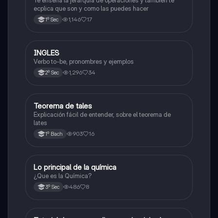
ecplica que son y como las puedes hacer
1,146
17
1º Sec
INGLES
Inglés
Verbo to-be, pronombres y ejemplos
1,296
34
2º Sec
Teorema de tales
Matemáticas
Explicación fácil de entender, sobre el teorema de
lates
903
16
1º Bach
Lo principal de la química
Química
¿Que es la Química?
486
8
3º Sec