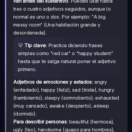
van antes del sustantivo
. Puedes usar hasta
tres o cuatro adjetivos seguidos, aunque lo
normal es uno o dos. Por ejemplo: "A big
messy room" (Una habitación grande y
desordenada).
💡
Tip clave
: Practica diciendo frases
simples como "red car" o "happy student"
hasta que te salga natural poner el adjetivo
primero.
Adjetivos de emociones y estados
: angry
(enfadado), happy (feliz), sad (triste), hungry
(hambriento), sleepy (somnoliento), exhausted
(muy cansado), awake (despierto), asleep
(dormido).
Para describir personas
: beautiful (hermosa),
ugly (feo), handsome (guapo para hombres),