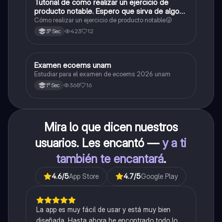
Tutorial de como realizar un ejercicio de
Matemáticas
producto notable. Espero que sirva de algo💕
😜
Cómo realizar un ejercicio de producto notable😜
423
12
3º Sec
Examen ecoems unam
Español
Estudiar para el examen de ecoems 2026 unam
368
16
1º Sec
Mira lo que dicen nuestros
usuarios. Les encantó —
y a ti
también te encantará
.
4.6
/5
App Store
4.7
/5
Google Play
La app es muy fácil de usar y está muy bien
diseñada. Hasta ahora he encontrado todo lo