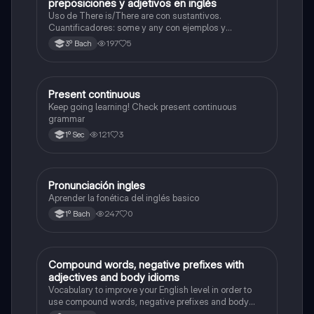
preposiciones y adjetivos en inglés
Uso de There is/There are con sustantivos.
Cuantificadores: some y any con ejemplos y
particularidades. Adjetivos: posición en la oración y
197
5
3º Bach
ejemplos reales. Preposiciones de tiempo y lugar (in,
on, at, under, next to, etc.). Ejercicios con oraciones
Present continuous
Inglés
Keep going learning! Check present continuous
grammar
121
3
1º Sec
Pronunciación ingles
Inglés
Aprender la fonética del inglés basico
247
0
1º Bach
Compound words, negative prefixes with
Inglés
adjectives and body idioms
Vocabulary to improve your English level in order to
use compound words, negative prefixes and body
idioms