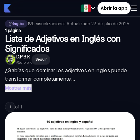
Abrir la app
195
visualizaciones
·
Actualizado
23 de julio de 2026
·
Inglés
1 página
Lista de Adjetivos en Inglés con
Significados
D.P.B.K
Seguir
@
d.p.b.k
¿Sabías que dominar los adjetivos en inglés puede
transformar completamente...
Mostrar más
of
1
1