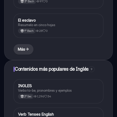
91
0
3º Bach
El esclavo
Literatura
Resumelo en cinco hojas
28
0
1º Bach
Más
Contenidos más populares de Inglés
9
INGLES
Inglés
Verbo to-be, pronombres y ejemplos
1,296
34
2º Sec
V
Verb Tenses English
Inglés