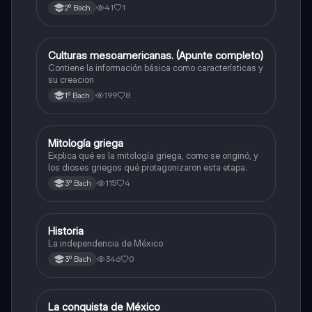
41
1
2º Bach
Culturas mesoamericanas. (Apunte completo)
Historia universal contemporánea
Contiene la información básica como características y
su creacion
199
8
1º Bach
Mitología griega
Historia universal contemporánea
Explica qué es la mitología griega, como se originó, y
los dioses griegos qué protagonizaron esta etapa.
115
4
3º Bach
Historia
Historia universal contemporánea
La independencia de México
346
0
3º Bach
La conquista de México
Historia