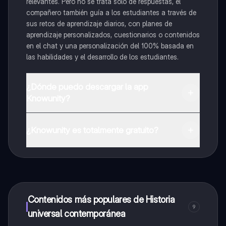
relevantes. Pero no se trata solo de respuestas, el
compañero también guía a los estudiantes a través de
sus retos de aprendizaje diarios, con planes de
aprendizaje personalizados, cuestionarios o contenidos
en el chat y una personalización del 100% basada en
las habilidades y el desarrollo de los estudiantes.
¿Dónde puedo descargar la app
Knowunity?
Puedes descargar la app en Google Play Store y Apple
App Store.
¿Knowunity es totalmente gratuito?
¡Sí lo es! Tienes acceso totalmente gratuito a todo el
contenido de la app, puedes chatear con otros
alumnos y recibir ayuda inmeditamente. Puedes ganar
dinero utilizando la aplicación, que te permitirá acceder
a determinadas funciones.
Contenidos más populares de Historia
9
universal contemporánea