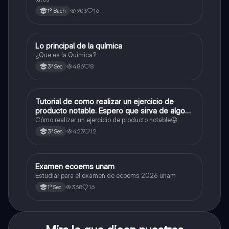
903
16
1º Bach
Lo principal de la química
Química
¿Que es la Química?
486
8
3º Sec
Tutorial de como realizar un ejercicio de
Matemáticas
producto notable. Espero que sirva de algo💕
😜
Cómo realizar un ejercicio de producto notable😜
423
12
3º Sec
Examen ecoems unam
Español
Estudiar para el examen de ecoems 2026 unam
368
16
1º Sec