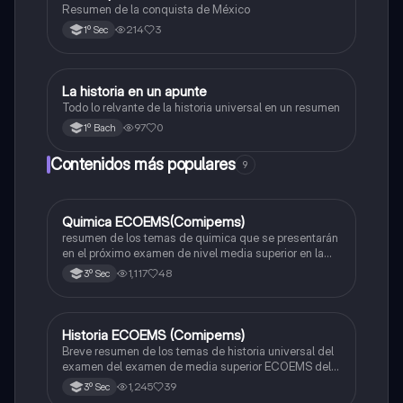
Resumen de la conquista de México
214
3
1º Sec
La historia en un apunte
Historia universal contemporánea
Todo lo relvante de la historia universal en un resumen
97
0
1º Bach
Contenidos más populares
9
Quimica ECOEMS(Comipems)
Química
resumen de los temas de quimica que se presentarán
en el próximo examen de nivel media superior en la
zona metropolitana de el valle de México
1,117
48
3º Sec
Historia ECOEMS (Comipems)
Historia
Breve resumen de los temas de historia universal del
examen del examen de media superior ECOEMS del
valle de México
1,245
39
3º Sec