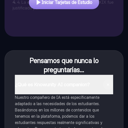
naciones su imperio colonial desalojando a las viejas
4
.
4. La expansión colonial europea del siglo XIX fue
Iniciar Tarjetas de Estudio
potencias.¿A qué hace referencia el texto anterior?
justificada por
Pensamos que nunca lo
preguntarías...
¿Qué es Knowunity AI companion?
Nuestro compañero de IA está específicamente
adaptado a las necesidades de los estudiantes.
Basándonos en los millones de contenidos que
tenemos en la plataforma, podemos dar a los
estudiantes respuestas realmente significativas y