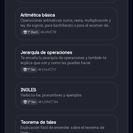
Aritmética básica
Matemáticas
Operaciones aritméticas suma, resta, multiplicación y
ley de signos, para bachillerato o para el examen de
admisión a la universidad
696
8
1º Bach
Jerarquía de operaciones
Matemáticas
Te enseña la jerarquía de operaciones y también te
ecplica que son y como las puedes hacer
1,146
17
1º Sec
INGLES
Inglés
Verbo to-be, pronombres y ejemplos
1,296
34
2º Sec
Teorema de tales
Matemáticas
Explicación fácil de entender, sobre el teorema de
lates