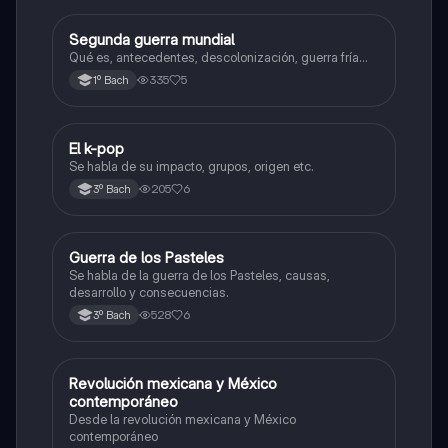
Segunda guerra mundial
Historia universal contemporánea
Qué es, antecedentes, descolonización, guerra fría...
335
5
1º Bach
El k-pop
Historia universal contemporánea
Se habla de su impacto, grupos, origen etc.
205
6
3º Bach
Guerra de los Pasteles
Historia universal contemporánea
Se habla de la guerra de los Pasteles, causas,
desarrollo y consecuencias.
528
6
3º Bach
Revolución mexicana y México
Historia universal contemporánea
contemporáneo
Desde la revolución mexicana y México
contemporáneo