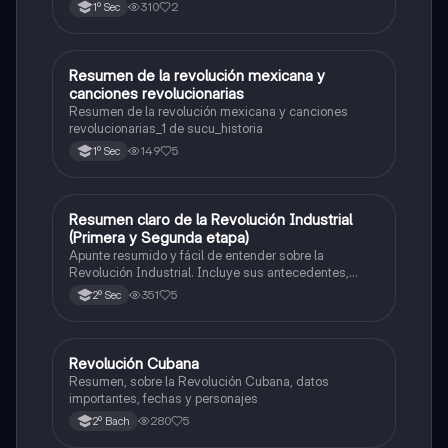
310
2
1º Sec
Resumen de la revolución mexicana y
Historia
canciones revolucionarias
Resumen de la revolución mexicana y canciones
revolucionarias_1 de sucu_historia
149
5
1º Sec
Resumen claro de la Revolución Industrial
Historia
(Primera y Segunda etapa)
Apunte resumido y fácil de entender sobre la
Revolución Industrial. Incluye sus antecedentes,
inventos clave, y las diferencias entre la Primera y la
351
5
2º Sec
Segunda Revolución Industrial. Ideal para estudiar
antes de un examen de historia.
Revolución Cubana
Historia
Resumen, sobre la Revolución Cubana, datos
importantes, fechas y personajes
280
5
2º Bach