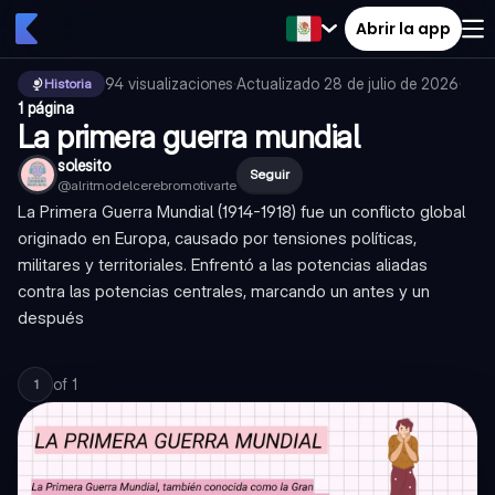
Abrir la app
94
visualizaciones
·
Actualizado
28 de julio de 2026
·
Historia
1 página
La primera guerra mundial
solesito
Seguir
@
alritmodelcerebromotivarte
La Primera Guerra Mundial (1914-1918) fue un conflicto global
originado en Europa, causado por tensiones políticas,
militares y territoriales. Enfrentó a las potencias aliadas
contra las potencias centrales, marcando un antes y un
después
of
1
1