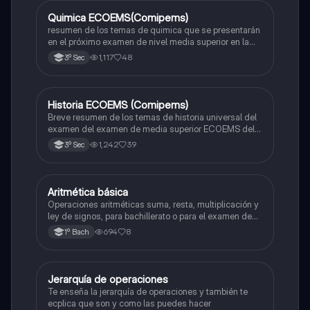
Quimica ECOEMS(Comipems)
Química
resumen de los temas de quimica que se presentarán
en el próximo examen de nivel media superior en la
zona metropolitana de el valle de México
1,117
48
3º Sec
Historia ECOEMS (Comipems)
Historia
Breve resumen de los temas de historia universal del
examen del examen de media superior ECOEMS del
valle de México
1,242
39
3º Sec
Aritmética básica
Matemáticas
Operaciones aritméticas suma, resta, multiplicación y
ley de signos, para bachillerato o para el examen de
admisión a la universidad
694
8
1º Bach
Jerarquía de operaciones
Matemáticas
Te enseña la jerarquía de operaciones y también te
ecplica que son y como las puedes hacer