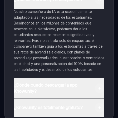
Nuestro compañero de IA está específicamente
adaptado a las necesidades de los estudiantes.
Basándonos en los millones de contenidos que
tenemos en la plataforma, podemos dar a los
estudiantes respuestas realmente significativas y
relevantes. Pero no se trata solo de respuestas, el
compañero también guía a los estudiantes a través de
sus retos de aprendizaje diarios, con planes de
aprendizaje personalizados, cuestionarios o contenidos
en el chat y una personalización del 100% basada en
las habilidades y el desarrollo de los estudiantes.
¿Dónde puedo descargar la app
Knowunity?
Puedes descargar la app en Google Play Store y Apple
App Store.
¿Knowunity es totalmente gratuito?