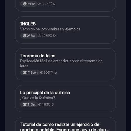
1,144
17
1º Sec
INGLES
Inglés
Verbo to-be, pronombres y ejemplos
1,285
34
2º Sec
Teorema de tales
Matemáticas
Explicación fácil de entender, sobre el teorema de
lates
903
16
1º Bach
Lo principal de la química
Química
¿Que es la Química?
483
8
3º Sec
Tutorial de como realizar un ejercicio de
Matemáticas
producto notable. Espero que sirva de algo💕