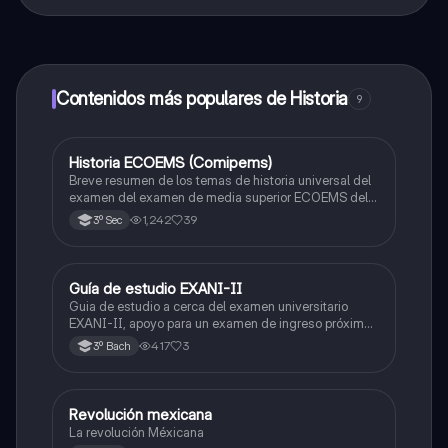
¡Sí lo es! Tienes acceso totalmente gratuito a todo el
contenido de la app, puedes chatear con otros
alumnos y recibir ayuda inmeditamente. Puedes ganar
dinero utilizando la aplicación, que te permitirá acceder
a determinadas funciones.
Contenidos más populares de Historia
9
Historia ECOEMS (Comipems)
Historia
Breve resumen de los temas de historia universal del
examen del examen de media superior ECOEMS del
valle de México
1,242
39
3º Sec
Guía de estudio EXANI-II
Historia
Guia de estudio a cerca del examen universitario
EXANI-II, apoyo para un examen de ingreso próximo
2026.
417
3
3º Bach
Revolución mexicana
Historia
La revolución Méxicana