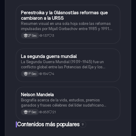
Perestroika y la Glásnost:las reformas que
Historia
cambiaron a la URSS
Resumen visual en una sola hoja sobre las reformas
impulsadas por Mijaíl Gorbachov entre 1985 y 1991.
Incluye los objetivos, características y consecuencias
137
3
2º Sec
de la Perestroika (reforma económica) y la Glásnost
(apertura política).
La segunda guerra mundial
Historia
La Segunda Guerra Mundial (1939-1945) fue un
conflicto global entre las Potencias del Eje y los
Aliados. Causó millones de muertes, el Holocausto y
154
4
1º Sec
cambió el orden mundial, dando origen a la ONU y a la
Guerra Fría.
Nelson Mandela
Historia
Biografía acerca de la vida, estudios, premios
ganados y frases célebres del líder sudafricano
Nelson Mandela.
653
21
1º Sec
Contenidos más populares
9