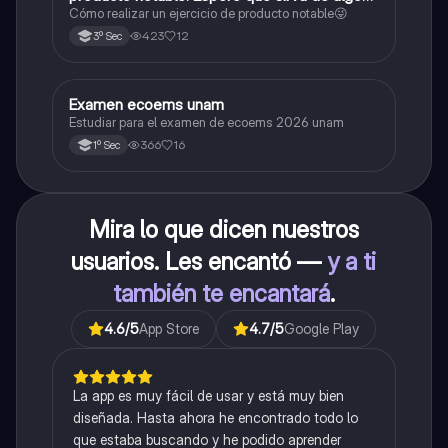
😜
Cómo realizar un ejercicio de producto notable😜
423
12
3º Sec
Examen ecoems unam
Español
Estudiar para el examen de ecoems 2026 unam
366
16
1º Sec
Mira lo que dicen nuestros
usuarios. Les encantó —
y a ti
también te encantará
.
4.6
/5
App Store
4.7
/5
Google Play
La app es muy fácil de usar y está muy bien
diseñada. Hasta ahora he encontrado todo lo
que estaba buscando y he podido aprender