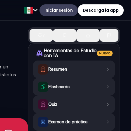
Iniciar sesión
Descarga la app
7
Herramientas de Estudio
NUEVO
con IA
á en
Resumen
stintos.
Flashcards
Quiz
Examen de práctica