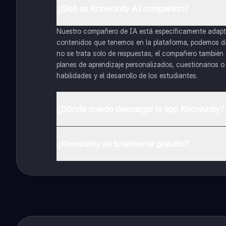
¿Qué es Knowunity AI companion?
Nuestro compañero de IA está específicamente adapta
contenidos que tenemos en la plataforma, podemos dar 
no se trata solo de respuestas, el compañero también g
planes de aprendizaje personalizados, cuestionarios 
habilidades y el desarrollo de los estudiantes.
¿Dónde puedo descargar la app Knowunity?
Puedes descargar la app en Google Play Store y Apple
¿Knowunity es totalmente gratuito?
¡Sí lo es! Tienes acceso totalmente gratuito a todo e
inmeditamente. Puedes ganar dinero utilizando la apli