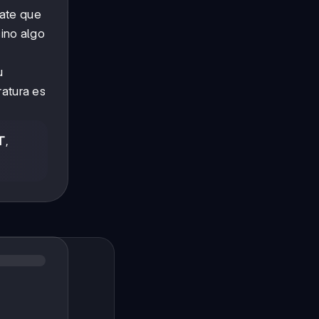
nate que
sino algo
u
ratura es
T
,