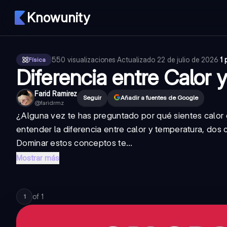
Knowunity
550
visualizaciones
·
Actualizado
22 de julio de 2026
·
1 
Física
Diferencia entre Calor 
Farid Ramirez
Seguir
Añadir a fuentes de Google
@
faridrmz
¿Alguna vez te has preguntado por qué sientes calor 
entender la diferencia entre calor y temperatura, do
Dominar estos conceptos te...
Mostrar más
of
1
1