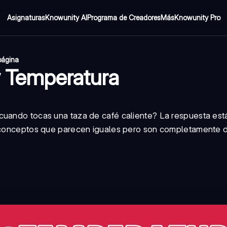
Asignaturas
Knowunity AI
Programa de Creadores
Más
Knowunity Pro
página
y Temperatura
cuando tocas una taza de café caliente? La respuesta est
s conceptos que parecen iguales pero son completamente di