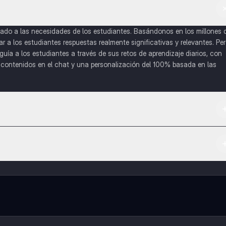
do a las necesidades de los estudiantes. Basándonos en los millones 
a los estudiantes respuestas realmente significativas y relevantes. Pe
uía a los estudiantes a través de sus retos de aprendizaje diarios, con
o contenidos en el chat y una personalización del 100% basada en las
 App Store.
l contenido de la app, puedes chatear con otros alumnos y recibir ayuda
cación, que te permitirá acceder a determinadas funciones.