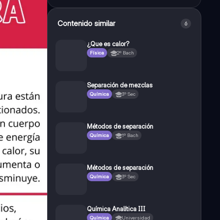
Contenido similar
6
¿Que es calor?
Física
2º Bach
Separación de mezclas
Química
3º Sec
Métodos de separación
Química
1º Bach
Métodos de separación
Química
3º Sec
Química Analítica III
Química
Universidad