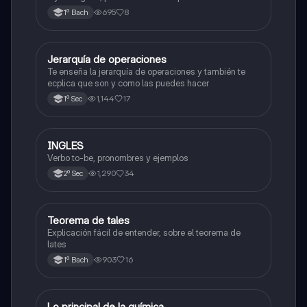
admisión a la universidad
695
8
1º Bach
Jerarquía de operaciones
Matemáticas
Te enseña la jerarquía de operaciones y también te
ecplica que son y como las puedes hacer
1,144
17
1º Sec
INGLES
Inglés
Verbo to-be, pronombres y ejemplos
1,290
34
2º Sec
Teorema de tales
Matemáticas
Explicación fácil de entender, sobre el teorema de
lates
903
16
1º Bach
Lo principal de la química
Química