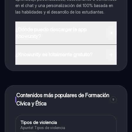
en el chat y una personalización del 100% basada en
las habilidades y el desarrollo de los estudiantes.
¿Dónde puedo descargar la app
Knowunity?
Puedes descargar la app en Google Play Store y Apple
App Store.
¿Knowunity es totalmente gratuito?
¡Sí lo es! Tienes acceso totalmente gratuito a todo el
contenido de la app, puedes chatear con otros
alumnos y recibir ayuda inmeditamente. Puedes ganar
dinero utilizando la aplicación, que te permitirá acceder
a determinadas funciones.
Contenidos más populares de Formación
9
Cívica y Ética
Tipos de violencia
Formación Cívica y Ética
Apunte! Tipos de violencia