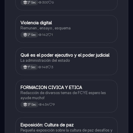
300
6
2º Sec
Violencia digital
Español
Remunen , ensayo , esquema
142
1
2º Sec
Qué es el poder ejecutivo y el poder judicial
Formación Cívica y Ética
La administración del estado
148
3
1º Sec
FORMACION CIVICA Y ETICA
Formación Cívica y Ética
Redacción de diversos temas de FCYE espero les
ayude mucho!
434
9
3º Sec
Exposición: Cultura de paz
Formación Cívica y Ética
Pequeña exposición sobre la cultura de paz desafíos y