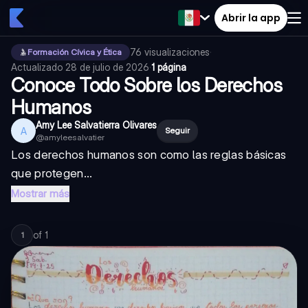
Abrir la app
76
visualizaciones
·
Formación Cívica y Ética
Actualizado
28 de julio de 2026
·
1 página
Conoce Todo Sobre los Derechos
Humanos
Amy Lee Salvatierra Olivares
A
Seguir
@
amyleesalvatier
Los derechos humanos son como las reglas básicas
que protegen...
Mostrar más
of
1
1