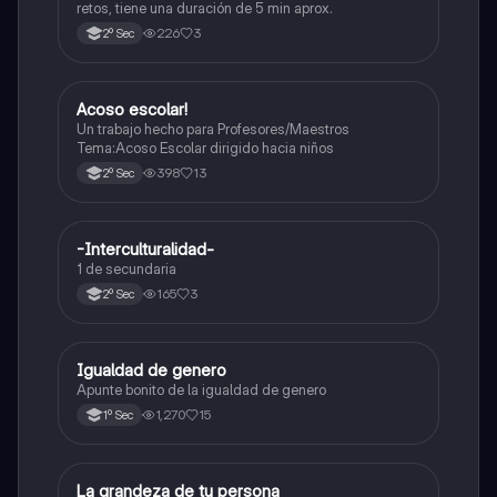
retos, tiene una duración de 5 min aprox.
226
3
2º Sec
Acoso escolar!
Formación Cívica y Ética
Un trabajo hecho para Profesores/Maestros
Tema:Acoso Escolar dirigido hacia niños
398
13
2º Sec
-Interculturalidad-
Formación Cívica y Ética
1 de secundaria
165
3
2º Sec
Igualdad de genero
Formación Cívica y Ética
Apunte bonito de la igualdad de genero
1,270
15
1º Sec
La grandeza de tu persona
Formación Cívica y Ética