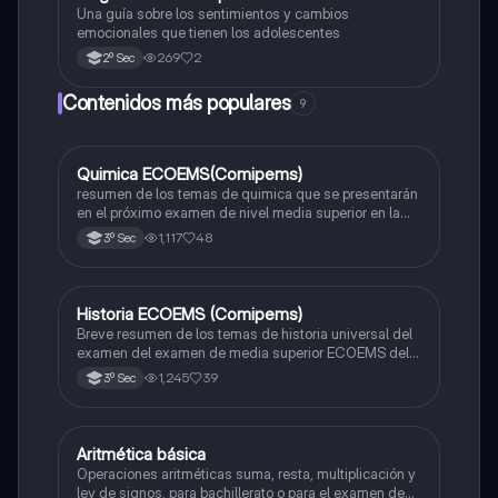
Una guía sobre los sentimientos y cambios
emocionales que tienen los adolescentes
269
2
2º Sec
Contenidos más populares
9
Quimica ECOEMS(Comipems)
Química
resumen de los temas de quimica que se presentarán
en el próximo examen de nivel media superior en la
zona metropolitana de el valle de México
1,117
48
3º Sec
Historia ECOEMS (Comipems)
Historia
Breve resumen de los temas de historia universal del
examen del examen de media superior ECOEMS del
valle de México
1,245
39
3º Sec
Aritmética básica
Matemáticas
Operaciones aritméticas suma, resta, multiplicación y
ley de signos, para bachillerato o para el examen de