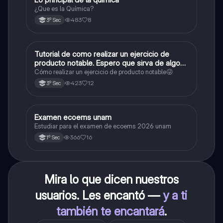
¿Que es la Química?
483
8
3º Sec
Tutorial de como realizar un ejercicio de
Matemáticas
producto notable. Espero que sirva de algo💕
😜
Cómo realizar un ejercicio de producto notable😜
423
12
3º Sec
Examen ecoems unam
Español
Estudiar para el examen de ecoems 2026 unam
366
16
1º Sec
Mira lo que dicen nuestros
usuarios. Les encantó —
y a ti
también te encantará
.