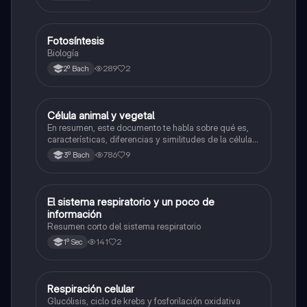
Fotosíntesis
Biología
Biología
289
2
2º Bach
Célula animal y vegetal
Biología
En resumen, este documento te habla sobre qué es,
características, diferencias y similitudes de la célula
animal y célula vegetal.💗
786
9
3º Bach
El sistema respiratorio y un poco de
Biología
información
Resumen corto del sistema respiratorio
141
2
1º Sec
Respiración celular
Biología
Glucólisis, ciclo de krebs y fosforilación oxidativa