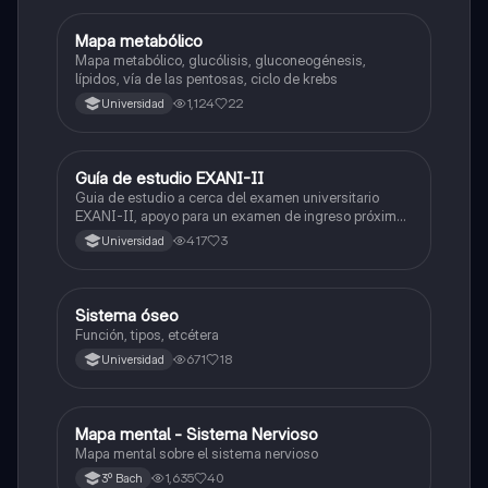
Mapa metabólico
Biología
Mapa metabólico, glucólisis, gluconeogénesis,
lípidos, vía de las pentosas, ciclo de krebs
1,124
22
Universidad
Guía de estudio EXANI-II
Historia
Guia de estudio a cerca del examen universitario
EXANI-II, apoyo para un examen de ingreso próximo
2026.
417
3
Universidad
Sistema óseo
Biología
Función, tipos, etcétera
671
18
Universidad
Mapa mental - Sistema Nervioso
Biología
Mapa mental sobre el sistema nervioso
1,635
40
3º Bach