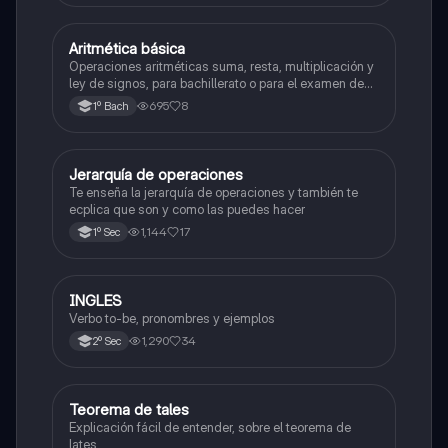
Aritmética básica
Matemáticas
Operaciones aritméticas suma, resta, multiplicación y
ley de signos, para bachillerato o para el examen de
admisión a la universidad
695
8
1º Bach
Jerarquía de operaciones
Matemáticas
Te enseña la jerarquía de operaciones y también te
ecplica que son y como las puedes hacer
1,144
17
1º Sec
INGLES
Inglés
Verbo to-be, pronombres y ejemplos
1,290
34
2º Sec
Teorema de tales
Matemáticas
Explicación fácil de entender, sobre el teorema de
lates