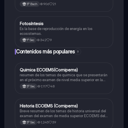
906
21
3º Bach
Fotosíntesis
Biología
Es la base de reproducción de energía en los
ecosistemas.
342
9
1º Sec
Contenidos más populares
9
Quimica ECOEMS(Comipems)
Química
resumen de los temas de quimica que se presentarán
en el próximo examen de nivel media superior en la
zona metropolitana de el valle de México
1,117
48
3º Sec
Historia ECOEMS (Comipems)
Historia
Breve resumen de los temas de historia universal del
examen del examen de media superior ECOEMS del
valle de México
1,245
39
3º Sec