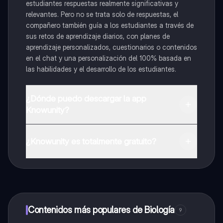
estudiantes respuestas realmente significativas y
relevantes. Pero no se trata solo de respuestas, el
compañero también guía a los estudiantes a través de
sus retos de aprendizaje diarios, con planes de
aprendizaje personalizados, cuestionarios o contenidos
en el chat y una personalización del 100% basada en
las habilidades y el desarrollo de los estudiantes.
¿Dónde puedo descargar la app
Knowunity?
Puedes descargar la app en Google Play Store y Apple
App Store.
¿Knowunity es totalmente gratuito?
¡Sí lo es! Tienes acceso totalmente gratuito a todo el
contenido de la app, puedes chatear con otros
alumnos y recibir ayuda inmeditamente. Puedes ganar
dinero utilizando la aplicación, que te permitirá acceder
a determinadas funciones.
Contenidos más populares de Biología
9