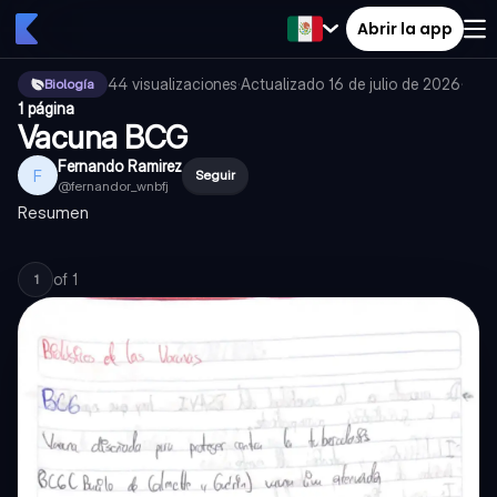
Abrir la app
44
visualizaciones
·
Actualizado
16 de julio de 2026
·
Biología
1 página
Vacuna BCG
Fernando Ramirez
F
Seguir
@
fernandor_wnbfj
Resumen
of
1
1