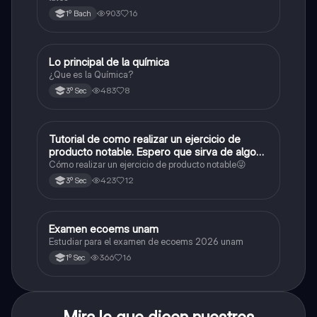
903
16
1º Bach
Lo principal de la química
Química
¿Que es la Química?
483
8
3º Sec
Tutorial de como realizar un ejercicio de
Matemáticas
producto notable. Espero que sirva de algo💕
😜
Cómo realizar un ejercicio de producto notable😜
423
12
3º Sec
Examen ecoems unam
Español
Estudiar para el examen de ecoems 2026 unam
366
16
1º Sec