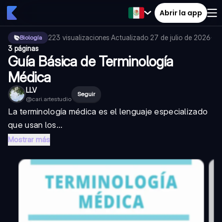
Abrir la app
223
visualizaciones
·
Actualizado
27 de julio de 2026
·
Biología
3 páginas
Guía Básica de Terminología
Médica
LLV
Seguir
@
cari.artestudio
La terminología médica es el lenguaje especializado
que usan los...
Mostrar más