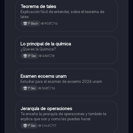
Teorema de tales
Matemáticas
Explicación fácil de entender, sobre el teorema de
lates
903
16
1º Bach
Lo principal de la química
Química
¿Que es la Química?
486
8
3º Sec
Examen ecoems unam
Español
Estudiar para el examen de ecoems 2026 unam
368
16
1º Sec
Jerarquía de operaciones
Matemáticas
Te enseña la jerarquía de operaciones y también te
ecplica que son y como las puedes hacer
1,146
17
1º Sec