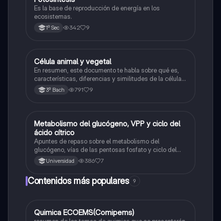
Es la base de reproducción de energía en los
ecosistemas.
342
9
1º Sec
Célula animal y vegetal
Biología
En resumen, este documento te habla sobre qué es,
características, diferencias y similitudes de la célula
animal y célula vegetal.💗
791
9
3º Bach
Metabolismo del glucógeno, VPP y ciclo del
Biología
ácido cítrico
Apuntes de repaso sobre el metabolismo del
glucógeno, vías de las pentosas fosfato y ciclo del
ácido cítrico
386
7
Universidad
Contenidos más populares
9
Quimica ECOEMS(Comipems)
Química