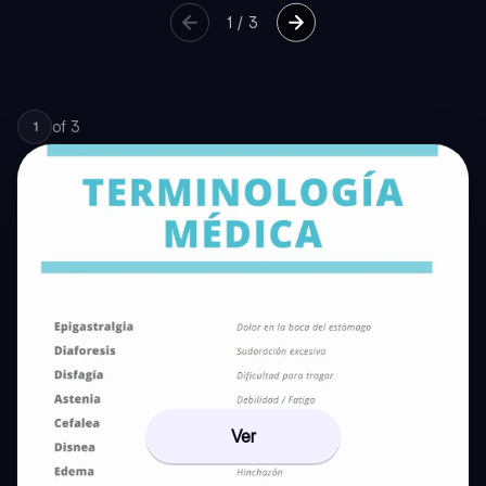
1
/
3
of
3
1
Ver