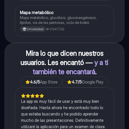
Mapa metabólico
Biología
Mapa metabólico, glucólisis, gluconeogénesis,
lípidos, vía de las pentosas, ciclo de krebs
1,124
22
Universidad
Mira lo que dicen nuestros
usuarios. Les encantó —
y a ti
también te encantará
.
4.6
/5
App Store
4.7
/5
Google Play
La app es muy fácil de usar y está muy bien
diseñada. Hasta ahora he encontrado todo lo
que estaba buscando y he podido aprender
mucho de las presentaciones. Definitivamente
utilizaré la aplicación para un examen de clase.