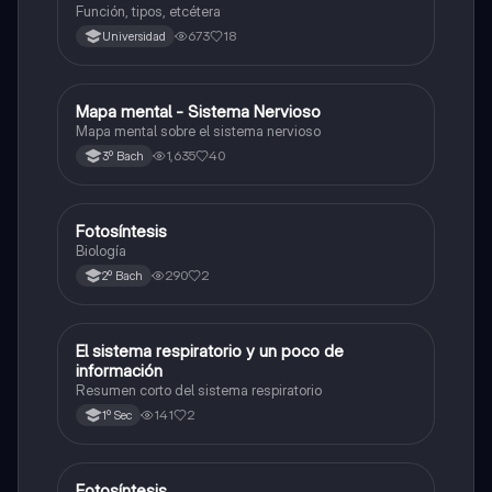
Función, tipos, etcétera
673
18
Universidad
Mapa mental - Sistema Nervioso
Biología
Mapa mental sobre el sistema nervioso
1,635
40
3º Bach
Fotosíntesis
Biología
Biología
290
2
2º Bach
El sistema respiratorio y un poco de
Biología
información
Resumen corto del sistema respiratorio
141
2
1º Sec
Fotosíntesis
Biología