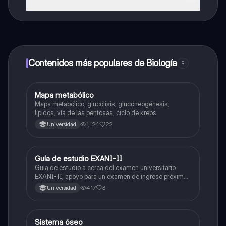
¡Sí lo es! Tienes acceso totalmente gratuito a todo el
contenido de la app, puedes chatear con otros
alumnos y recibir ayuda inmeditamente. Puedes ganar
dinero utilizando la aplicación, que te permitirá acceder
a determinadas funciones.
Contenidos más populares de Biología
9
Mapa metabólico
Biología
Mapa metabólico, glucólisis, gluconeogénesis,
lípidos, vía de las pentosas, ciclo de krebs
1,124
22
Universidad
Guía de estudio EXANI-II
Historia
Guia de estudio a cerca del examen universitario
EXANI-II, apoyo para un examen de ingreso próximo
2026.
417
3
Universidad
Sistema óseo
Biología