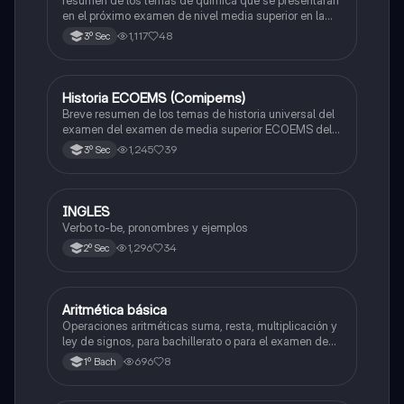
resumen de los temas de quimica que se presentarán
en el próximo examen de nivel media superior en la
zona metropolitana de el valle de México
1,117
48
3º Sec
Historia ECOEMS (Comipems)
Historia
Breve resumen de los temas de historia universal del
examen del examen de media superior ECOEMS del
valle de México
1,245
39
3º Sec
INGLES
Inglés
Verbo to-be, pronombres y ejemplos
1,296
34
2º Sec
Aritmética básica
Matemáticas
Operaciones aritméticas suma, resta, multiplicación y
ley de signos, para bachillerato o para el examen de
admisión a la universidad
696
8
1º Bach