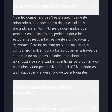
¿Qué es Knowunity AI companion?
Nuestro compañero de IA está específicamente
adaptado a las necesidades de los estudiantes.
Basándonos en los millones de contenidos que
tenemos en la plataforma, podemos dar a los
estudiantes respuestas realmente significativas y
relevantes. Pero no se trata solo de respuestas, el
compañero también guía a los estudiantes a través de
sus retos de aprendizaje diarios, con planes de
aprendizaje personalizados, cuestionarios o contenidos
en el chat y una personalización del 100% basada en
las habilidades y el desarrollo de los estudiantes.
¿Dónde puedo descargar la app
Knowunity?
Puedes descargar la app en Google Play Store y Apple
App Store.
¿Knowunity es totalmente gratuito?