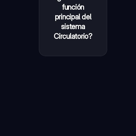
oxígeno,
función
nutrientes y
principal del
hormonas;
sistema
eliminar
Circulatorio?
desechos