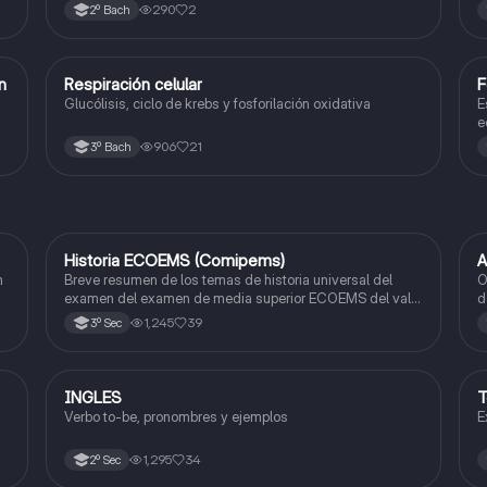
a
290
2
2º Bach
ón
Respiración celular
F
Biología
Glucólisis, ciclo de krebs y fosforilación oxidativa
E
e
906
21
3º Bach
Historia ECOEMS (Comipems)
A
Historia
n
Breve resumen de los temas de historia universal del
O
examen del examen de media superior ECOEMS del valle
d
de México
a
1,245
39
3º Sec
INGLES
T
Inglés
Verbo to-be, pronombres y ejemplos
E
1,295
34
2º Sec