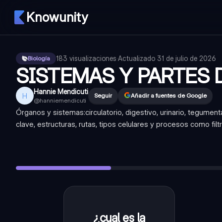
Knowunity
183
visualizaciones
·
Actualizado
31 de julio de 2026
Biología
SISTEMAS Y PARTES 
Hannie Mendicuti
H
Seguir
Añadir a fuentes de Google
@
hanniemendicuti
Órganos y sistemas:circulatorio, digestivo, urinario, tegument
clave, estructuras, rutas, tipos celulares y procesos como filt
¿cual es la función principal del sistema Circulatorio?
—
Tran
¿Cuáles son los componentes del sistema circulatorio?
—
c
¿Cuáles son las capaz del corazón y su Función?
—
Endocard
¿Cuáles es el recorrido de la sangre SIN oxígeno
—
vena ca
¿Qué hacen las válvulas cardíacas?
—
previenen el retroce
¿cual es la
Transportar