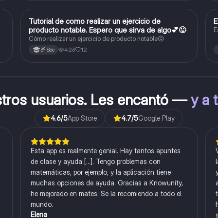
Tutorial de como realizar un ejercicio de
E
Matemáticas
producto notable. Espero que sirva de algo💕😜
E
Cómo realizar un ejercicio de producto notable😜
423
12
3º Sec
stros usuarios. Les encantó —
y a 
4.6
/5
App Store
4.7
/5
Google Play
Esta app es realmente genial. Hay tantos apuntes
de clase y ayuda [...]. Tengo problemas con
matemáticas, por ejemplo, y la aplicación tiene
muchas opciones de ayuda. Gracias a Knowunity,
he mejorado en mates. Se la recomiendo a todo el
mundo.
Elena