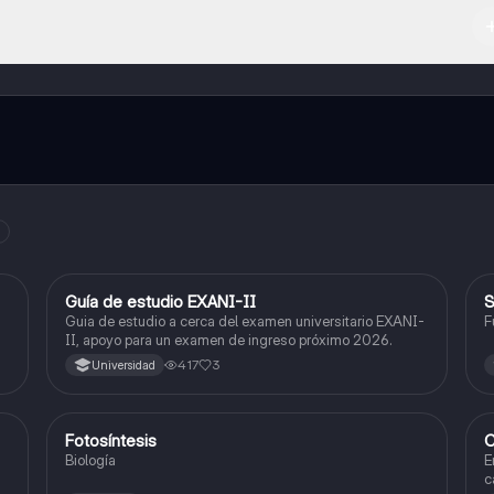
l contenido de la app, puedes chatear con otros alumnos y recibir ayuda
cación, que te permitirá acceder a determinadas funciones.
Guía de estudio EXANI-II
S
Historia
Guia de estudio a cerca del examen universitario EXANI-
F
II, apoyo para un examen de ingreso próximo 2026.
417
3
Universidad
Fotosíntesis
C
Biología
Biología
E
c