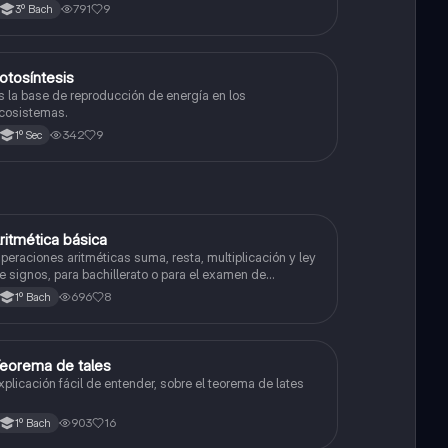
nimal y célula vegetal.💗
791
9
3º Bach
otosíntesis
Biología
s la base de reproducción de energía en los
cosistemas.
342
9
1º Sec
ritmética básica
Matemáticas
peraciones aritméticas suma, resta, multiplicación y ley
e signos, para bachillerato o para el examen de
dmisión a la universidad
696
8
1º Bach
eorema de tales
Matemáticas
xplicación fácil de entender, sobre el teorema de lates
903
16
1º Bach