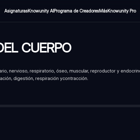
Asignaturas
Knowunity AI
Programa de Creadores
Más
Knowunity Pro
DEL CUERPO
ario, nervioso, respiratorio, óseo, muscular, reproductor y endocri
ración, digestión, respiración ycontracción.
sportar oxígeno, nutrientes y hormonas; eliminar desechos
orazón, vasos sanguíneos y sangre.
io(interno), miocardio (contracción), pericardio (externa)
va>Aurículo der.> Ventrículo der.> Arteria pulmonar.
so de sangre