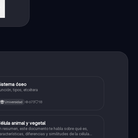
istema óseo
Biología
unción, tipos, etcétera
673
18
Universidad
élula animal y vegetal
Biología
n resumen, este documento te habla sobre qué es,
aracterísticas, diferencias y similitudes de la célula