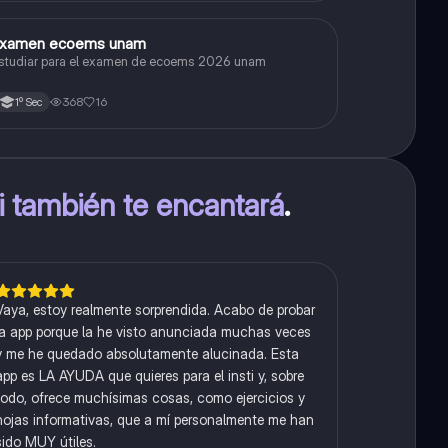
xamen ecoems unam
Español
studiar para el examen de ecoems 2026 unam
368
16
1º Sec
ti también te encantará
.
Vaya, estoy realmente sorprendida. Acabo de probar
la app porque la he visto anunciada muchas veces
y me he quedado absolutamente alucinada. Esta
app es LA AYUDA que quieres para el insti y, sobre
todo, ofrece muchísimas cosas, como ejercicios y
hojas informativas, que a mí personalmente me han
sido MUY útiles.