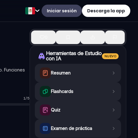
Iniciar sesión
Descarga la app
0
Herramientas de Estudio
NUEVO
con IA
no. Funciones
Resumen
Flashcards
1
/
5
Quiz
Examen de práctica