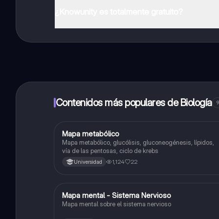
¿Knowunity es totalmente gratuito?
¡Sí lo es! Tienes acceso totalmente gratuito a todo e
inmeditamente. Puedes ganar dinero utilizando la apli
Contenidos más populares de Biología
9
Mapa metabólico
Biología
Mapa metabólico, glucólisis, gluconeogénesis, lípidos,
vía de las pentosas, ciclo de krebs
1,124
22
Universidad
Mapa mental - Sistema Nervioso
Biología
Mapa mental sobre el sistema nervioso