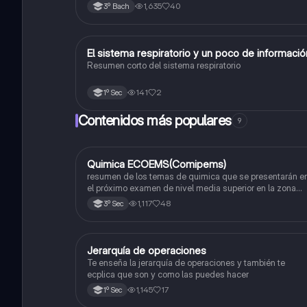
1,635
40
3º Bach
El sistema respiratorio y un poco de informaci
Biología
Resumen corto del sistema respiratorio
141
2
1º Sec
Contenidos más populares
9
Quimica ECOEMS(Comipems)
Química
resumen de los temas de quimica que se presentarán e
el próximo examen de nivel media superior en la zona
metropolitana de el valle de México
1,117
48
3º Sec
Jerarquía de operaciones
Matemáticas
Te enseña la jerarquía de operaciones y también te
ecplica que son y como las puedes hacer
1,145
17
1º Sec