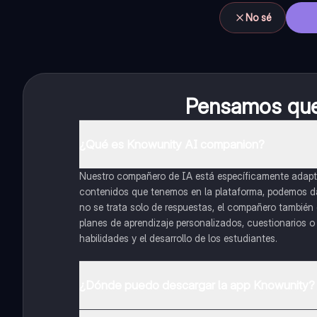
No sé
Pensamos que 
¿Qué es Knowunity AI companion?
Nuestro compañero de IA está específicamente adapta
contenidos que tenemos en la plataforma, podemos dar 
no se trata solo de respuestas, el compañero también g
planes de aprendizaje personalizados, cuestionarios 
habilidades y el desarrollo de los estudiantes.
¿Dónde puedo descargar la app Knowunity?
Puedes descargar la app en Google Play Store y Apple