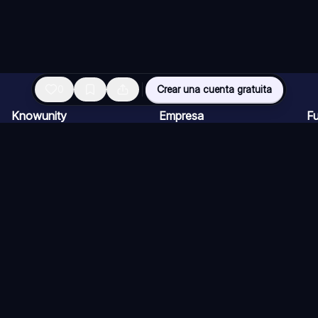
0
Crear una cuenta gratuita
Knowunity
Empresa
F
Página de inicio
Ofertas de empleo
Re
Ayuda
Programa de Creadores
Ch
Seguridad
Kit de prensa
Ta
Iniciar sesión
Cu
Áreas de conocimiento
Re
Ex