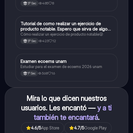
485
8
3º Sec
Tutorial de como realizar un ejercicio de
Matemáticas
producto notable. Espero que sirva de algo💕
😜
Cómo realizar un ejercicio de producto notable😜
423
12
3º Sec
Examen ecoems unam
Español
Estudiar para el examen de ecoems 2026 unam
368
16
1º Sec
Mira lo que dicen nuestros
usuarios. Les encantó —
y a ti
también te encantará
.
4.6
/5
App Store
4.7
/5
Google Play