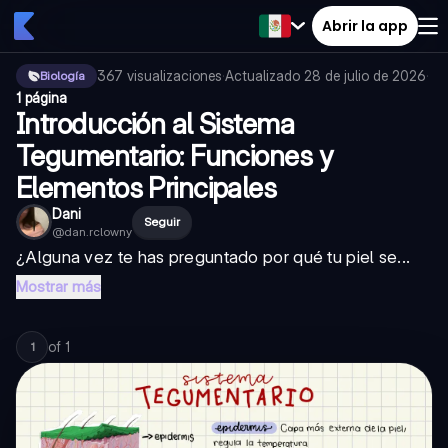
Abrir la app
367
visualizaciones
·
Actualizado
28 de julio de 2026
·
Biología
1 página
Introducción al Sistema
Tegumentario: Funciones y
Elementos Principales
Dani
Seguir
@
dan.rclowny
¿Alguna vez te has preguntado por qué tu piel se...
Mostrar más
of
1
1