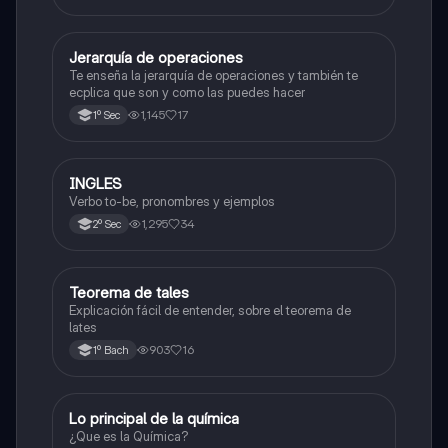
Jerarquía de operaciones
Matemáticas
Te enseña la jerarquía de operaciones y también te
ecplica que son y como las puedes hacer
1,145
17
1º Sec
INGLES
Inglés
Verbo to-be, pronombres y ejemplos
1,295
34
2º Sec
Teorema de tales
Matemáticas
Explicación fácil de entender, sobre el teorema de
lates
903
16
1º Bach
Lo principal de la química
Química
¿Que es la Química?