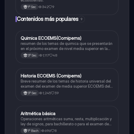
ecosistemas.
342
9
1º Sec
Contenidos más populares
9
Quimica ECOEMS(Comipems)
Química
resumen de los temas de quimica que se presentarán
en el próximo examen de nivel media superior en la
zona metropolitana de el valle de México
1,117
48
3º Sec
Historia ECOEMS (Comipems)
Historia
Breve resumen de los temas de historia universal del
examen del examen de media superior ECOEMS del
valle de México
1,245
39
3º Sec
Aritmética básica
Matemáticas
Operaciones aritméticas suma, resta, multiplicación y
ley de signos, para bachillerato o para el examen de
admisión a la universidad
696
8
1º Bach