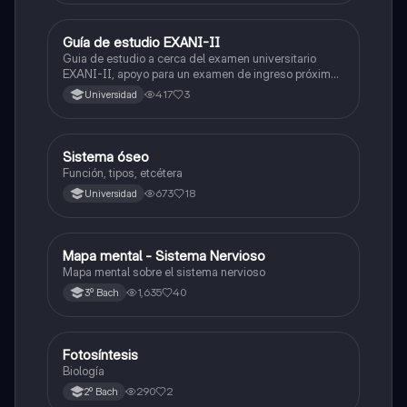
Guía de estudio EXANI-II
Historia
Guia de estudio a cerca del examen universitario
EXANI-II, apoyo para un examen de ingreso próximo
2026.
417
3
Universidad
Sistema óseo
Biología
Función, tipos, etcétera
673
18
Universidad
Mapa mental - Sistema Nervioso
Biología
Mapa mental sobre el sistema nervioso
1,635
40
3º Bach
Fotosíntesis
Biología
Biología
290
2
2º Bach