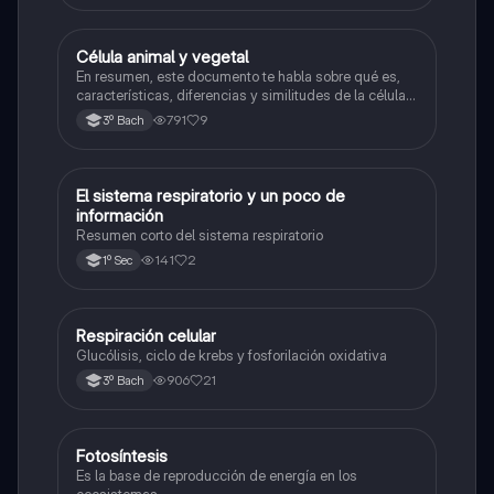
Célula animal y vegetal
Biología
En resumen, este documento te habla sobre qué es,
características, diferencias y similitudes de la célula
animal y célula vegetal.💗
791
9
3º Bach
El sistema respiratorio y un poco de
Biología
información
Resumen corto del sistema respiratorio
141
2
1º Sec
Respiración celular
Biología
Glucólisis, ciclo de krebs y fosforilación oxidativa
906
21
3º Bach
Fotosíntesis
Biología
Es la base de reproducción de energía en los