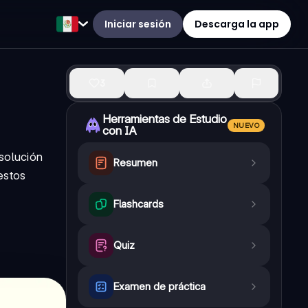
Iniciar sesión
Descarga la app
3
Herramientas de Estudio
NUEVO
con IA
solución
Resumen
estos
Flashcards
Quiz
Examen de práctica