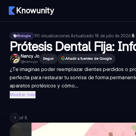
Knowunity
90
visualizaciones
·
Actualizado
18 de julio de 2026
·
8 
Biología
Prótesis Dental Fija: In
Nancy Jo
Seguir
Añadir a fuentes de Google
@
nancyjo
¿Te imaginas poder reemplazar dientes perdidos o pro
perfecta para restaurar tu sonrisa de forma permanent
aparatos protésicos y cómo...
Mostrar más
of
8
1