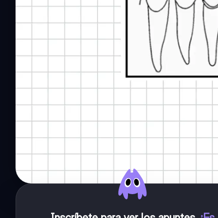
Inscríbete para ver los apuntes
.
¡Es