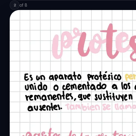
of
8
2