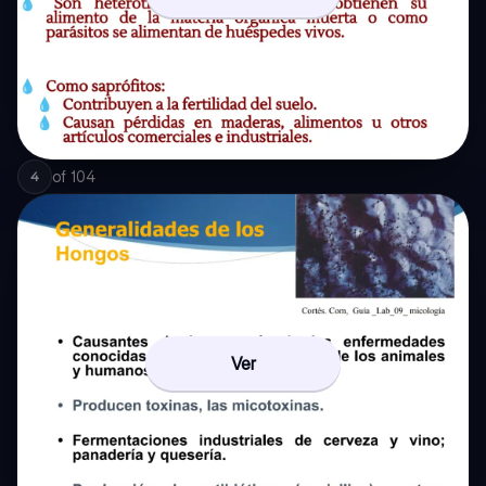
of
104
4
Ver