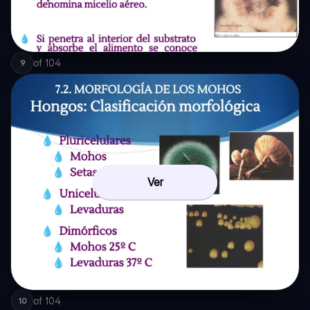
of
104
9
Ver
of
104
10