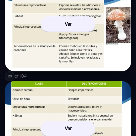
Ver
of
104
29
Ver