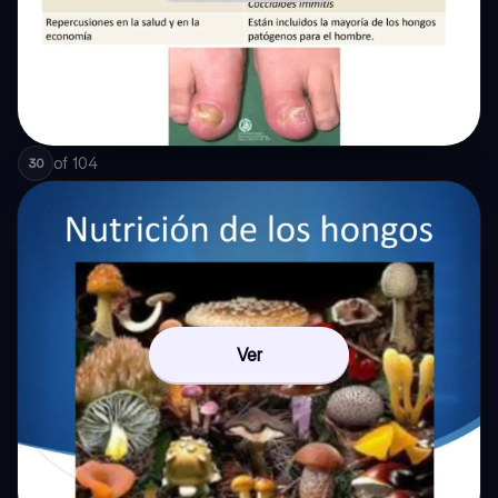
of
104
30
Ver