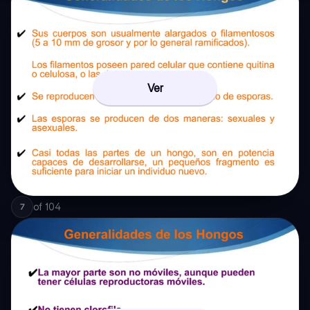
Ver
of
104
7