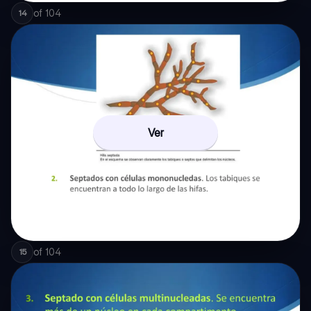
of
104
14
Ver
of
104
15