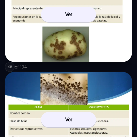
Ver
of
104
25
Ver