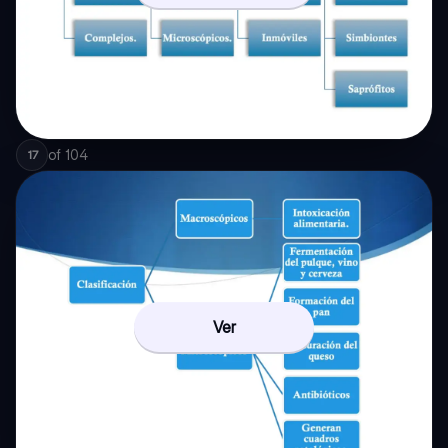
of
104
17
Ver