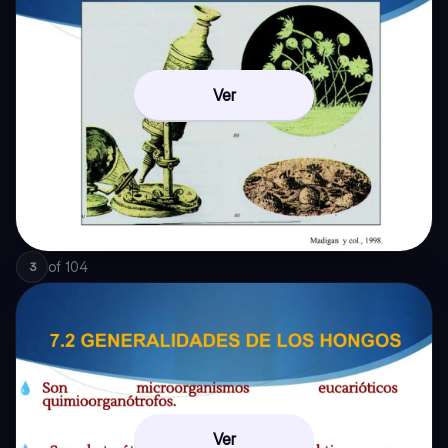
Ver
of
104
3
Ver