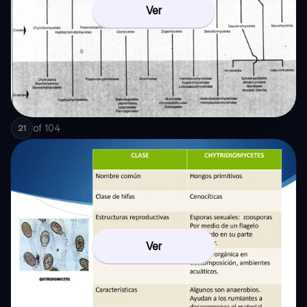
Ver
of
104
21
Ver