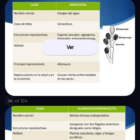
Ver
of
104
24