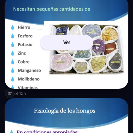
Ver
of
104
37