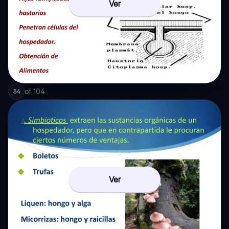
Ver
of
104
34
Ver