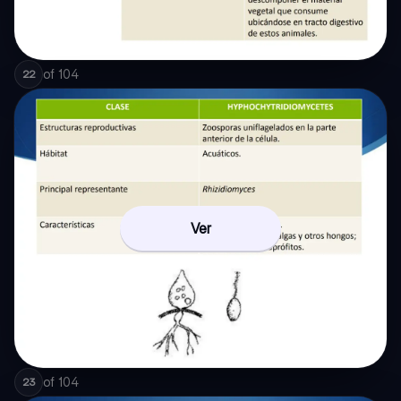
of
104
22
Ver
of
104
23