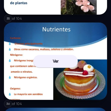
of
104
35
Ver
of
104
36