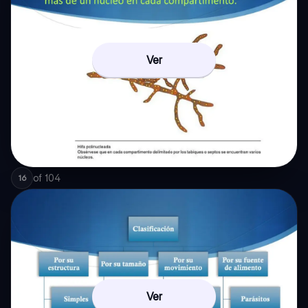
Ver
of
104
16
Ver