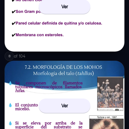
Ver
of
104
8
Ver