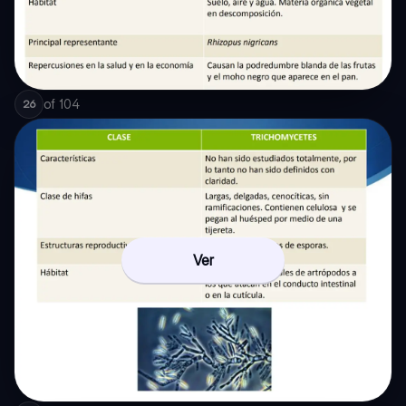
of
104
26
Ver