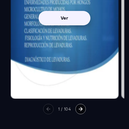
Ver
1
/
104