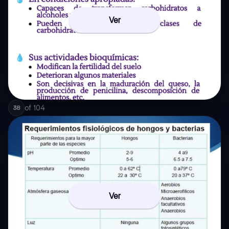
Ver
of
104
38
Ver