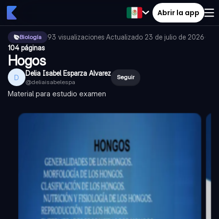
Abrir la app
93
visualizaciones
·
Actualizado
23 de julio de 2026
·
Biología
104 páginas
Hogos
Delia Isabel Esparza Alvarez
D
Seguir
@
deliaisabelespa
Material para estudio examen