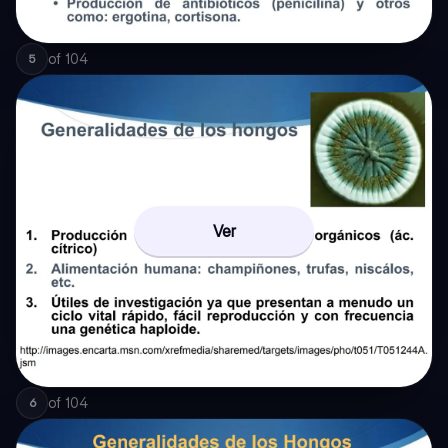
of
104
5
Ver
of
104
6