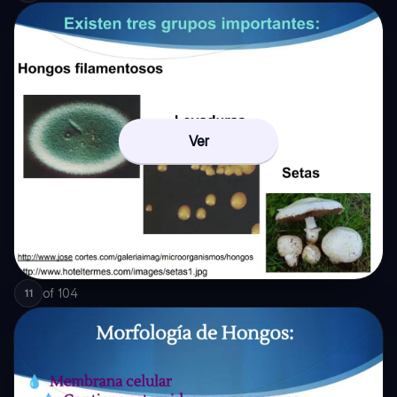
Ver
of
104
11