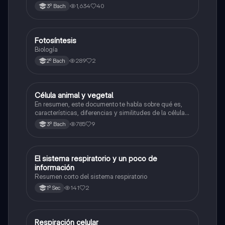
1,634
40
3º Bach
Fotosíntesis
Biología
Biología
289
2
2º Bach
Célula animal y vegetal
Biología
En resumen, este documento te habla sobre qué es,
características, diferencias y similitudes de la célula
animal y célula vegetal.💗
785
9
3º Bach
El sistema respiratorio y un poco de
Biología
información
Resumen corto del sistema respiratorio
141
2
1º Sec
Respiración celular
Biología