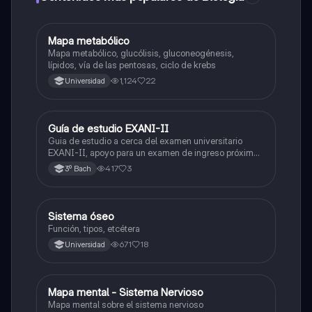
Mapa metabólico
Biología
Mapa metabólico, glucólisis, gluconeogénesis,
lípidos, vía de las pentosas, ciclo de krebs
1,124
22
Universidad
Guía de estudio EXANI-II
Historia
Guia de estudio a cerca del examen universitario
EXANI-II, apoyo para un examen de ingreso próximo
2026.
417
3
3º Bach
Sistema óseo
Biología
Función, tipos, etcétera
671
18
Universidad
Mapa mental - Sistema Nervioso
Biología
Mapa mental sobre el sistema nervioso