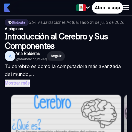
Abrir la app
334
visualizaciones
·
Actualizado
21 de julio de 2026
·
Biología
6 páginas
Introducción al Cerebro y Sus
Componentes
Ana Balderas
A
Seguir
@
anabalder_wjv4q
Tu cerebro es como la computadora más avanzada
del mundo,...
Mostrar más