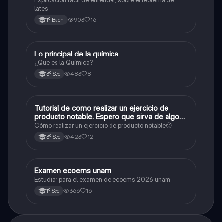
lates
903
16
1º Bach
Lo principal de la química
Química
¿Que es la Química?
483
8
3º Sec
Tutorial de como realizar un ejercicio de
Matemáticas
producto notable. Espero que sirva de algo💕
😜
Cómo realizar un ejercicio de producto notable😜
423
12
3º Sec
Examen ecoems unam
Español
Estudiar para el examen de ecoems 2026 unam
366
16
1º Sec