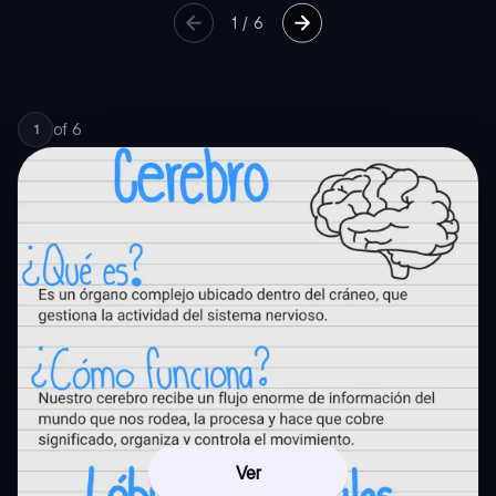
1
/
6
of
6
1
Ver