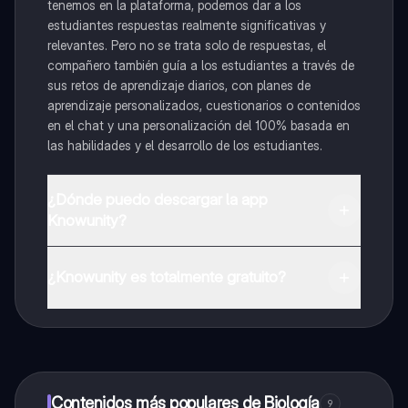
tenemos en la plataforma, podemos dar a los
estudiantes respuestas realmente significativas y
relevantes. Pero no se trata solo de respuestas, el
compañero también guía a los estudiantes a través de
sus retos de aprendizaje diarios, con planes de
aprendizaje personalizados, cuestionarios o contenidos
en el chat y una personalización del 100% basada en
las habilidades y el desarrollo de los estudiantes.
¿Dónde puedo descargar la app
Knowunity?
Puedes descargar la app en Google Play Store y Apple
App Store.
¿Knowunity es totalmente gratuito?
¡Sí lo es! Tienes acceso totalmente gratuito a todo el
contenido de la app, puedes chatear con otros
alumnos y recibir ayuda inmeditamente. Puedes ganar
dinero utilizando la aplicación, que te permitirá acceder
a determinadas funciones.
Contenidos más populares de Biología
9