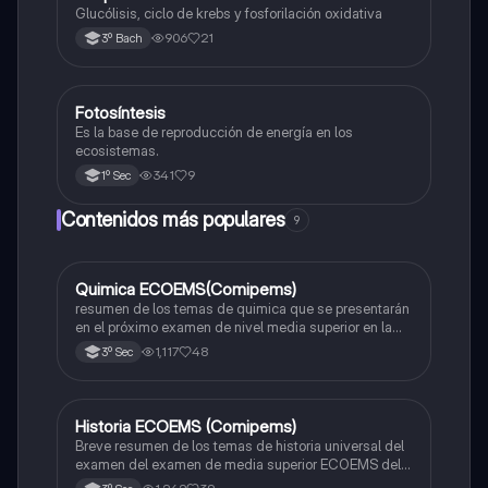
Glucólisis, ciclo de krebs y fosforilación oxidativa
906
21
3º Bach
Fotosíntesis
Biología
Es la base de reproducción de energía en los
ecosistemas.
341
9
1º Sec
Contenidos más populares
9
Quimica ECOEMS(Comipems)
Química
resumen de los temas de quimica que se presentarán
en el próximo examen de nivel media superior en la
zona metropolitana de el valle de México
1,117
48
3º Sec
Historia ECOEMS (Comipems)
Historia
Breve resumen de los temas de historia universal del
examen del examen de media superior ECOEMS del
valle de México