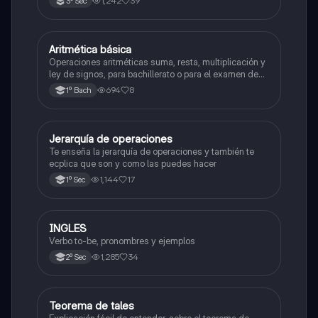
1,242
39
3º Sec
Aritmética básica
Matemáticas
Operaciones aritméticas suma, resta, multiplicación y
ley de signos, para bachillerato o para el examen de
admisión a la universidad
694
8
1º Bach
Jerarquía de operaciones
Matemáticas
Te enseña la jerarquía de operaciones y también te
ecplica que son y como las puedes hacer
1,144
17
1º Sec
INGLES
Inglés
Verbo to-be, pronombres y ejemplos
1,285
34
2º Sec
Teorema de tales
Matemáticas
Explicación fácil de entender, sobre el teorema de