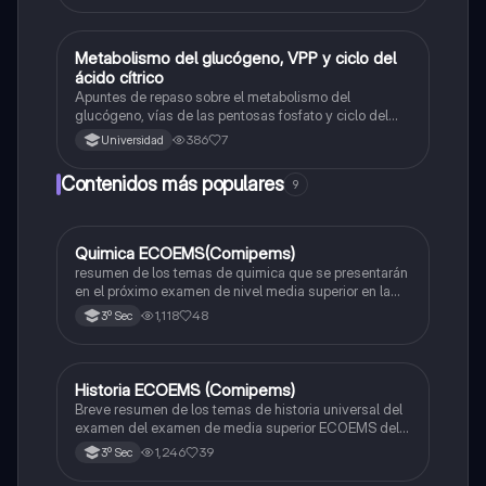
Metabolismo del glucógeno, VPP y ciclo del
Biología
ácido cítrico
Apuntes de repaso sobre el metabolismo del
glucógeno, vías de las pentosas fosfato y ciclo del
ácido cítrico
386
7
Universidad
Contenidos más populares
9
Quimica ECOEMS(Comipems)
Química
resumen de los temas de quimica que se presentarán
en el próximo examen de nivel media superior en la
zona metropolitana de el valle de México
1,118
48
3º Sec
Historia ECOEMS (Comipems)
Historia
Breve resumen de los temas de historia universal del
examen del examen de media superior ECOEMS del
valle de México
1,246
39
3º Sec