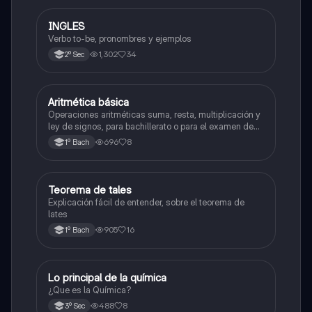
INGLES
Inglés
Verbo to-be, pronombres y ejemplos
1,302
34
2º Sec
Aritmética básica
Matemáticas
Operaciones aritméticas suma, resta, multiplicación y
ley de signos, para bachillerato o para el examen de
admisión a la universidad
696
8
1º Bach
Teorema de tales
Matemáticas
Explicación fácil de entender, sobre el teorema de
lates
905
16
1º Bach
Lo principal de la química
Química
¿Que es la Química?
488
8
3º Sec