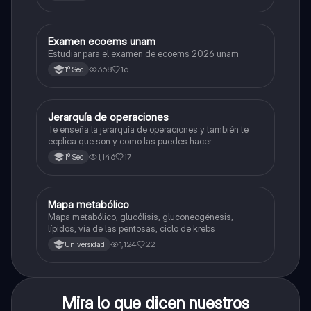
Examen ecoems unam
Español
Estudiar para el examen de ecoems 2026 unam
368
16
1º Sec
Jerarquía de operaciones
Matemáticas
Te enseña la jerarquía de operaciones y también te
ecplica que son y como las puedes hacer
1,146
17
1º Sec
Mapa metabólico
Biología
Mapa metabólico, glucólisis, gluconeogénesis,
lípidos, vía de las pentosas, ciclo de krebs
1,124
22
Universidad
Mira lo que dicen nuestros