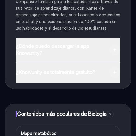
compañero también guía a los estudiantes a través de
sus retos de aprendizaje diarios, con planes de
aprendizaje personalizados, cuestionarios o contenidos
en el chat y una personalización del 100% basada en
las habilidades y el desarrollo de los estudiantes.
¿Dónde puedo descargar la app
Knowunity?
Puedes descargar la app en Google Play Store y Apple
App Store.
¿Knowunity es totalmente gratuito?
¡Sí lo es! Tienes acceso totalmente gratuito a todo el
contenido de la app, puedes chatear con otros
alumnos y recibir ayuda inmeditamente. Puedes ganar
dinero utilizando la aplicación, que te permitirá acceder
a determinadas funciones.
Contenidos más populares de Biología
9
Mapa metabólico
Biología