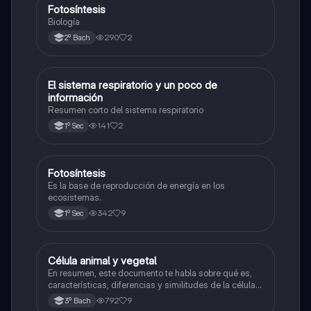
Fotosíntesis
Biología
Biología
290
2
2º Bach
El sistema respiratorio y un poco de
Biología
información
Resumen corto del sistema respiratorio
141
2
1º Sec
Fotosíntesis
Biología
Es la base de reproducción de energía en los
ecosistemas.
342
9
1º Sec
Célula animal y vegetal
Biología
En resumen, este documento te habla sobre qué es,
características, diferencias y similitudes de la célula
animal y célula vegetal.💗
792
9
3º Bach