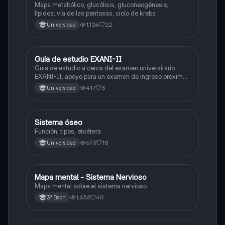
Mapa metabólico, glucólisis, gluconeogénesis,
lípidos, vía de las pentosas, ciclo de krebs
1,124
22
Universidad
Guía de estudio EXANI-II
Historia
Guia de estudio a cerca del examen universitario
EXANI-II, apoyo para un examen de ingreso próximo
2026.
417
3
Universidad
Sistema óseo
Biología
Función, tipos, etcétera
673
18
Universidad
Mapa mental - Sistema Nervioso
Biología
Mapa mental sobre el sistema nervioso
1,636
40
3º Bach