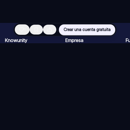
1
Crear una cuenta gratuita
Knowunity
Empresa
F
Página de inicio
Ofertas de empleo
Re
Ayuda
Programa de Creadores
Ch
Seguridad
Kit de prensa
Ta
Iniciar sesión
Cu
Áreas de conocimiento
Re
Ex