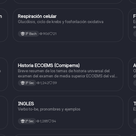
ón
Respiración celular
F
Biología
Glucólisis, ciclo de krebs y fosforilación oxidativa
E
e
906
21
3º Bach
Historia ECOEMS (Comipems)
A
Historia
n
Breve resumen de los temas de historia universal del
O
examen del examen de media superior ECOEMS del valle
d
de México
a
1,242
39
3º Sec
INGLES
T
Inglés
Verbo to-be, pronombres y ejemplos
E
1,285
34
2º Sec