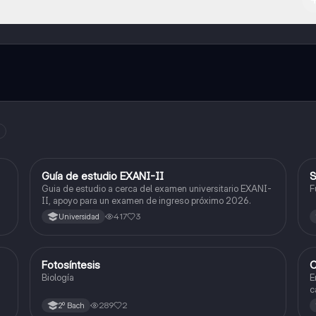
l contenido de la app, puedes chatear con otros alumnos y recibir ayuda
cación, que te permitirá acceder a determinadas funciones.
Guía de estudio EXANI-II
S
Historia
Guia de estudio a cerca del examen universitario EXANI-
F
II, apoyo para un examen de ingreso próximo 2026.
417
3
Universidad
Fotosíntesis
C
Biología
Biología
E
c
a
289
2
2º Bach