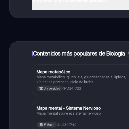
¡Sí lo es! Tienes acceso totalmente gratuito a todo e
inmeditamente. Puedes ganar dinero utilizando la apli
Contenidos más populares de Biología
9
Mapa metabólico
Biología
Mapa metabólico, glucólisis, gluconeogénesis, lípidos,
vía de las pentosas, ciclo de krebs
1,124
22
Universidad
Mapa mental - Sistema Nervioso
Biología
Mapa mental sobre el sistema nervioso
1,634
40
3º Bach