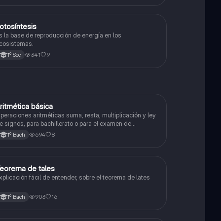
otosíntesis
Biología
s la base de reproducción de energía en los
cosistemas.
341
9
1º Sec
ritmética básica
Matemáticas
peraciones aritméticas suma, resta, multiplicación y ley
e signos, para bachillerato o para el examen de
dmisión a la universidad
694
8
1º Bach
eorema de tales
Matemáticas
xplicación fácil de entender, sobre el teorema de lates
903
16
1º Bach