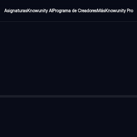
Asignaturas
Knowunity AI
Programa de Creadores
Más
Knowunity Pro
truyen a los seres vivos
AS E INORGÁNICAS
nas, vitaminas y ácidos nucleicos
ales, gases y electrolitos
ida fundamentalmente por CARBONO y los bioelementos (C, H, O, 