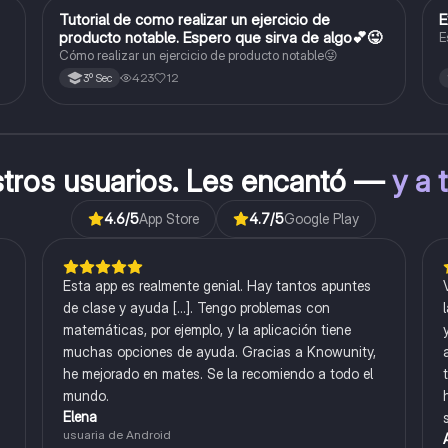
Tutorial de como realizar un ejercicio de
E
Matemáticas
producto notable. Espero que sirva de algo💕😜
E
Cómo realizar un ejercicio de producto notable😜
423
12
3º Sec
stros usuarios. Les encantó —
y a 
4.6
/5
App Store
4.7
/5
Google Play
Esta app es realmente genial. Hay tantos apuntes
de clase y ayuda [...]. Tengo problemas con
matemáticas, por ejemplo, y la aplicación tiene
muchas opciones de ayuda. Gracias a Knowunity,
he mejorado en mates. Se la recomiendo a todo el
mundo.
Elena
usuaria de Android