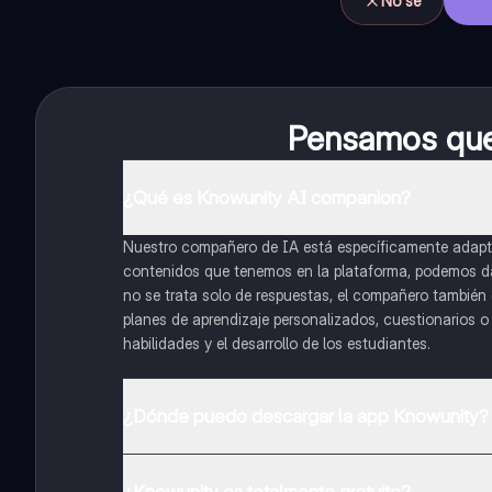
No sé
Pensamos que 
¿Qué es Knowunity AI companion?
Nuestro compañero de IA está específicamente adapta
contenidos que tenemos en la plataforma, podemos dar 
no se trata solo de respuestas, el compañero también g
planes de aprendizaje personalizados, cuestionarios 
habilidades y el desarrollo de los estudiantes.
¿Dónde puedo descargar la app Knowunity?
Puedes descargar la app en Google Play Store y Apple
¿Knowunity es totalmente gratuito?