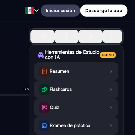
Iniciar sesión
Descarga la app
1
Herramientas de Estudio
NUEVO
con IA
Resumen
1
/
5
Flashcards
Quiz
N, P, S)
Examen de práctica