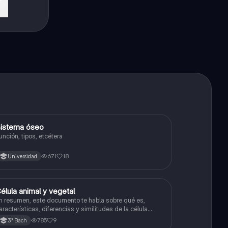
istema óseo
Biología
unción, tipos, etcétera
671
18
Universidad
élula animal y vegetal
Biología
n resumen, este documento te habla sobre qué es,
aracterísticas, diferencias y similitudes de la célula
nimal y célula vegetal.💗
785
9
3º Bach