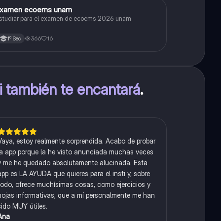
xamen ecoems unam
Español
studiar para el examen de ecoems 2026 unam
366
16
1º Sec
ti también te encantará
.
Vaya, estoy realmente sorprendida. Acabo de probar
la app porque la he visto anunciada muchas veces
y me he quedado absolutamente alucinada. Esta
app es LA AYUDA que quieres para el insti y, sobre
todo, ofrece muchísimas cosas, como ejercicios y
hojas informativas, que a mí personalmente me han
sido MUY útiles.
Ana