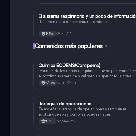
El sistema respiratorio y un poco de informaci
Biología
Resumen corto del sistema respiratorio
141
2
1º Sec
Contenidos más populares
9
Quimica ECOEMS(Comipems)
Química
resumen de los temas de quimica que se presentarán e
el próximo examen de nivel media superior en la zona
metropolitana de el valle de México
1,117
48
3º Sec
Jerarquía de operaciones
Matemáticas
Te enseña la jerarquía de operaciones y también te
ecplica que son y como las puedes hacer
1,144
17
1º Sec