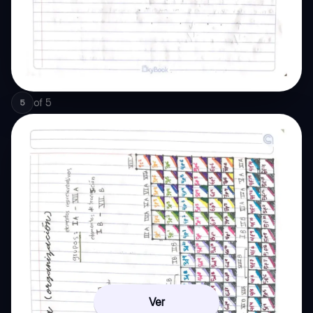
of
5
5
Ver