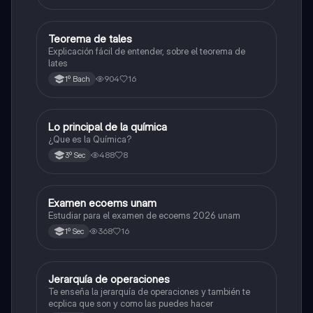
Teorema de tales
Matemáticas
Explicación fácil de entender, sobre el teorema de
lates
904
16
1º Bach
Lo principal de la química
Química
¿Que es la Química?
488
8
3º Sec
Examen ecoems unam
Español
Estudiar para el examen de ecoems 2026 unam
368
16
1º Sec
Jerarquía de operaciones
Matemáticas
Te enseña la jerarquía de operaciones y también te
ecplica que son y como las puedes hacer