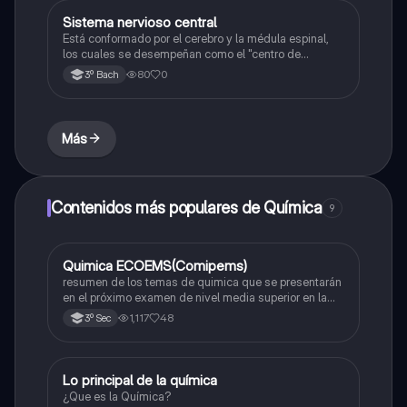
Sistema nervioso central
Química
Está conformado por el cerebro y la médula espinal,
los cuales se desempeñan como el "centro de
procesamiento" principal para todo el sistema
80
0
3º Bach
nervioso y controlan todas las funciones del cuerpo.
Más
Contenidos más populares de Química
9
Quimica ECOEMS(Comipems)
Química
resumen de los temas de quimica que se presentarán
en el próximo examen de nivel media superior en la
zona metropolitana de el valle de México
1,117
48
3º Sec
Lo principal de la química
Química
¿Que es la Química?