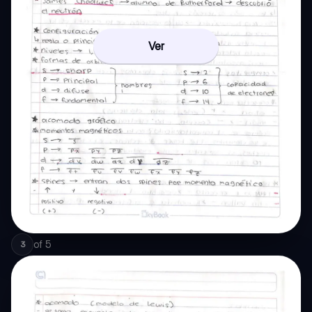
Ver
of
5
3