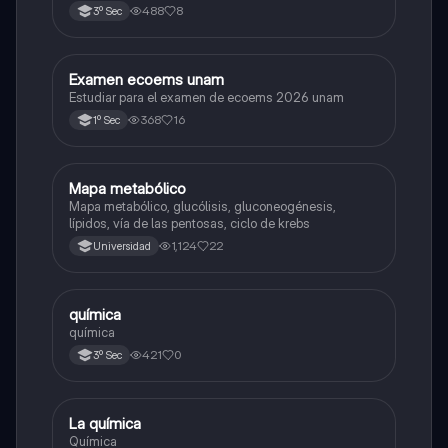
488
8
3º Sec
Examen ecoems unam
Español
Estudiar para el examen de ecoems 2026 unam
368
16
1º Sec
Mapa metabólico
Biología
Mapa metabólico, glucólisis, gluconeogénesis,
lípidos, vía de las pentosas, ciclo de krebs
1,124
22
Universidad
química
Química
química
421
0
3º Sec
La química
Química
Química