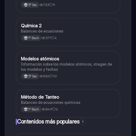
733
9
3º Sec
Química 2
Química
Balanceo de ecuaciones
371
4
1º Bach
Modelos atómicos
Química
Información sobre los modelos atómicos, imagen de
los modelos y fechas
836
10
3º Sec
Método de Tanteo
Química
Balanceo de ecuaciones químicas
849
6
1º Bach
Contenidos más populares
9