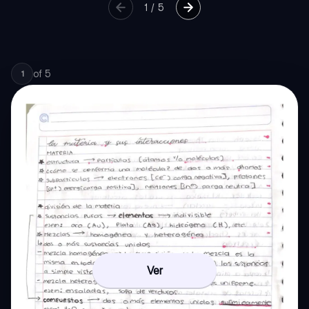
1
/
5
of
5
1
Ver