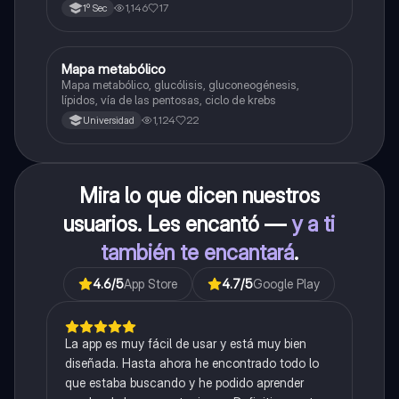
1,146
17
1º Sec
Mapa metabólico
Biología
Mapa metabólico, glucólisis, gluconeogénesis,
lípidos, vía de las pentosas, ciclo de krebs
1,124
22
Universidad
Mira lo que dicen nuestros
usuarios. Les encantó —
y a ti
también te encantará
.
4.6
/5
App Store
4.7
/5
Google Play
La app es muy fácil de usar y está muy bien
diseñada. Hasta ahora he encontrado todo lo
que estaba buscando y he podido aprender