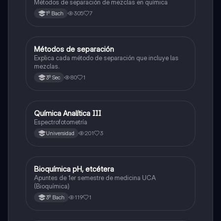
Métodos de separación de mezclas en química
305
7
1º Bach
Métodos de separación
Química
Explica cada método de separación que incluye las
mezclas.
80
1
3º Sec
Química Analítica III
Química
Espectrofotometría
201
3
Universidad
Bioquímica pH, etcétera
Química
Apuntes de 1er semestre de medicina UCA
(Bioquímica)
119
1
3º Bach