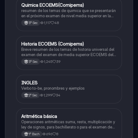
Quimica ECOEMS(Comipems)
Química
resumen de los temas de quimica que se presentarán
en el próximo examen de nivel media superior en la
zona metropolitana de el valle de México
1,117
48
3º Sec
Historia ECOEMS (Comipems)
Historia
Breve resumen de los temas de historia universal del
examen del examen de media superior ECOEMS del
valle de México
1,245
39
3º Sec
INGLES
Inglés
Verbo to-be, pronombres y ejemplos
1,299
34
2º Sec
Aritmética básica
Matemáticas
Operaciones aritméticas suma, resta, multiplicación y
ley de signos, para bachillerato o para el examen de
admisión a la universidad
696
8
1º Bach