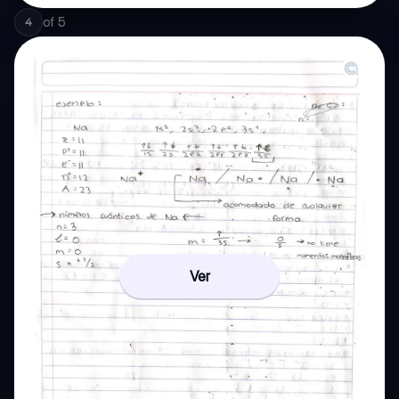
of
5
4
Ver